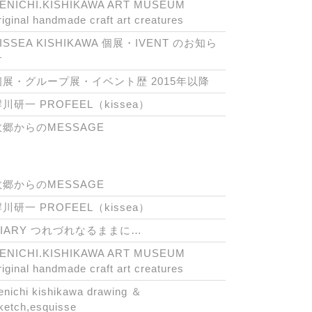
ENICHI.KISHIKAWA ART MUSEUM
riginal handmade craft art creatures
ISSEA KISHIKAWA 個展・IVENT のお知ら
せ
個展・グループ展・イベント歴 2015年以降
川研一 PROFEEL（kissea）
故郷からのMESSAGE
故郷からのMESSAGE
川研一 PROFEEL（kissea）
DIARY つれづれなるままに…
ENICHI.KISHIKAWA ART MUSEUM
riginal handmade craft art creatures
enichi kishikawa drawing ＆
ketch,esquisse