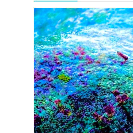
年
3
月
6
日