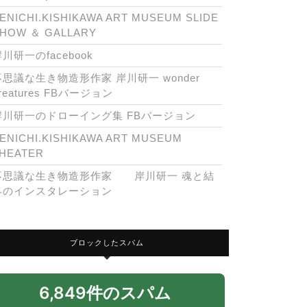
ENICHI.KISHIKAWA ART MUSEUM SLIDE
HOW ＆ GALLARY
川研一のfacebook
不思議な生き物造形作家 岸川研一 wonder
reatures FBバージョン
岸川研一のドローイング集 FBバージョン
ENICHI.KISHIKAWA ART MUSEUM
HEATER
不思議な生き物造形作家 岸川研一 魂と結
界のインスタレーション
ブロックしたスパム
6,849件のスパム