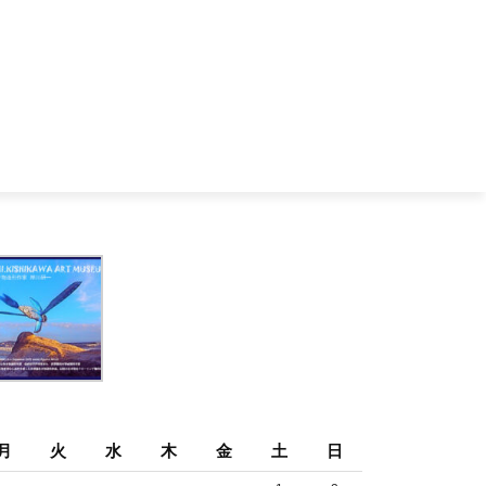
月
火
水
木
金
土
日