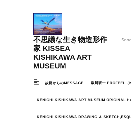
Skip
to
content
Searc
不思議な生き物造形作
for:
家 KISSEA
KISHIKAWA ART
MUSEUM
故郷からのMESSAGE
岸川研一 PROFEEL（K
KENICHI.KISHIKAWA ART MUSEUM ORIGINAL 
KENICHI KISHIKAWA DRAWING ＆ SKETCH,ESQ