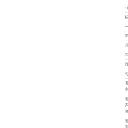
k
2
家
家
家