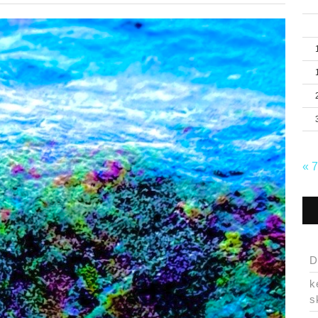
« 
D
k
s