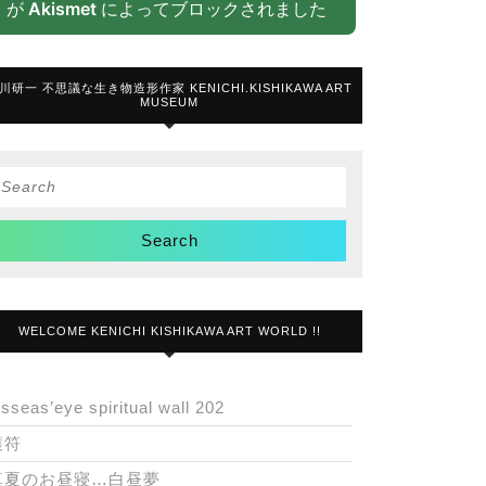
が
Akismet
によってブロックされました
川研一 不思議な生き物造形作家 KENICHI.KISHIKAWA ART
MUSEUM
Search
or:
WELCOME KENICHI KISHIKAWA ART WORLD !!
isseas’eye spiritual wall 202
護符
真夏のお昼寝…白昼夢