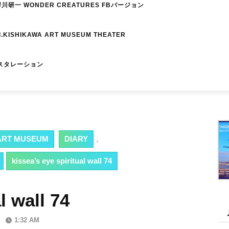
研一 WONDER CREATURES FBバージョン
I.KISHIKAWA ART MUSEUM THEATER
スタレーション
RT MUSEUM
DIARY
,
kissea’s eye spiritual wall 74
l wall 74
1:32 AM