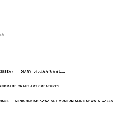
h
ISSEA）
DIARY つれづれなるままに…
HANDMADE CRAFT ART CREATURES
UISSE
KENICHI.KISHIKAWA ART MUSEUM SLIDE SHOW ＆ GALL