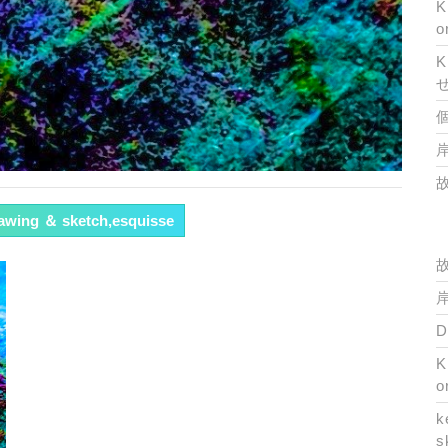
K
o
K
岸
rawing ＆ sketch,esquisse
岸
K
o
k
s