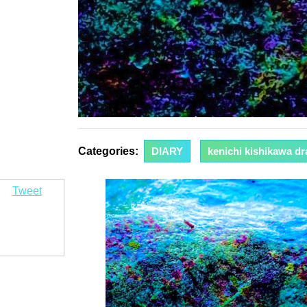
Categories:
DIARY
kenichi kishikawa d
Tweet