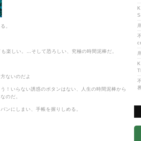
K
S
岸
いる。
c
ても楽しい。…そして恐ろしい、究極の時間泥棒だ。
K
T
仕方ないのだよ
よう！いらない誘惑のボタンはない、人生の時間泥棒から
帳なのだ。
カバンにしまい、手帳を握りしめる。