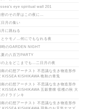
issea’s eye spiritual wall 201
秘密のその芽はこの夜に…
三日月の集い
満月に跳ねる
月とケモノ…何にでもなれる夜
3時のGARDEN NIGHT
真夏の八百万PARTY
海の上をどこまでも…二日月の夜
湘南の幻想アーチスト 不思議な生き物造形作
 KISSEA KISHIKAWA 晩秋の青兎
湘南の幻想アーチスト 不思議な生き物造形作
 KISSEA KISHIKAWA 五穀豊穣 収穫の秋 大
庭のドラドンキ
湘南の幻想アーチスト 不思議な生き物造形作
 KISSEA KISHIKAWA 羽鳥のお天気ナマズ