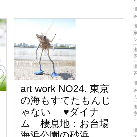
家
家
家
家
art work NO24. 東京
家
の海もすてたもんじ
ゃない ♥ダイナ
家
ム 棲息地：お台場
art
海浜公園の砂浜
家