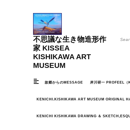
Skip
to
content
Searc
不思議な生き物造形作
for:
家 KISSEA
KISHIKAWA ART
MUSEUM
故郷からのMESSAGE
岸川研一 PROFEEL（K
KENICHI.KISHIKAWA ART MUSEUM ORIGINAL 
KENICHI KISHIKAWA DRAWING ＆ SKETCH,ESQ