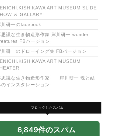
ENICHI.KISHIKAWA ART MUSEUM SLIDE
HOW ＆ GALLARY
川研一のfacebook
不思議な生き物造形作家 岸川研一 wonder
reatures FBバージョン
岸川研一のドローイング集 FBバージョン
ENICHI.KISHIKAWA ART MUSEUM
HEATER
不思議な生き物造形作家 岸川研一 魂と結
界のインスタレーション
ブロックしたスパム
6,849件のスパム