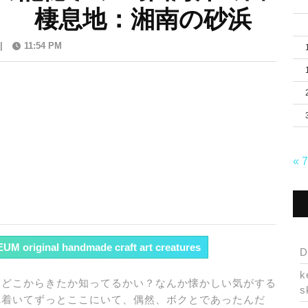
ん 棲息地：湘南の砂浜
|
11:54 PM
« 
 original handmade craft art creatures
D
k
はどこからきたか知ってるかい？なんか懐かしい気がする
s
れ着いてずっとここにいて、偶然、ボクとであったんだ