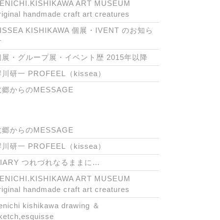
ENICHI.KISHIKAWA ART MUSEUM
riginal handmade craft art creatures
ISSEA KISHIKAWA 個展・IVENT のお知ら
せ
個展・グループ展・イベント歴 2015年以降
川研一 PROFEEL（kissea）
故郷からのMESSAGE
故郷からのMESSAGE
川研一 PROFEEL（kissea）
DIARY つれづれなるままに…
ENICHI.KISHIKAWA ART MUSEUM
riginal handmade craft art creatures
enichi kishikawa drawing ＆
ketch,esquisse