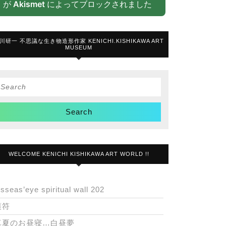
が
Akismet
によってブロックされました
川研一 不思議な生き物造形作家 KENICHI.KISHIKAWA ART
MUSEUM
Search
or:
WELCOME KENICHI KISHIKAWA ART WORLD !!
isseas’eye spiritual wall 202
護符
真夏のお昼寝…白昼夢