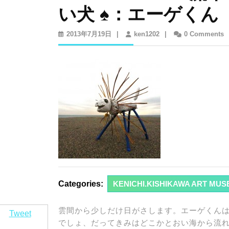
い犬 ♠：エーゲく
2013
ken1202
2013年7月19日
|
ken1202
|
0 Comments
年
7
月
19
日
Categories:
KENICHI.KISHIKAWA ART MUSEUM
雲間から少しだけ日がさします。エーゲくん
Tweet
でしょ、だってきみはどこかとおい海から流