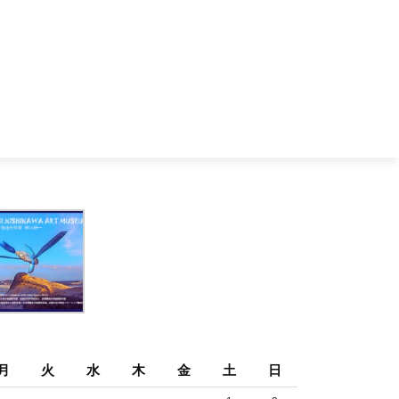
月
火
水
木
金
土
日