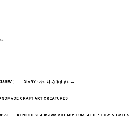
h
ISSEA）
DIARY つれづれなるままに…
HANDMADE CRAFT ART CREATURES
UISSE
KENICHI.KISHIKAWA ART MUSEUM SLIDE SHOW ＆ GALL