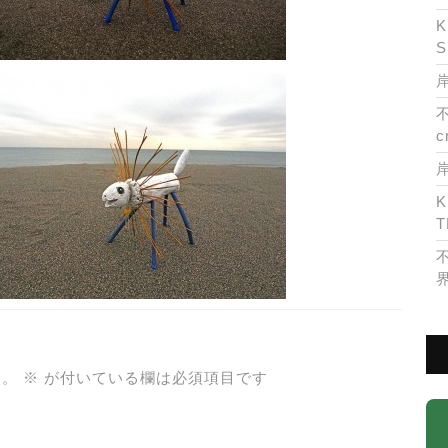
K
S
岸
c
K
T
ん。
※
が付いている欄は必須項目です