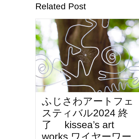
Related Post
ゲ
ー
シ
ョ
ン
ふじさわアートフェ
スティバル2024 終
了 kissea’s art
works ワイヤーワー