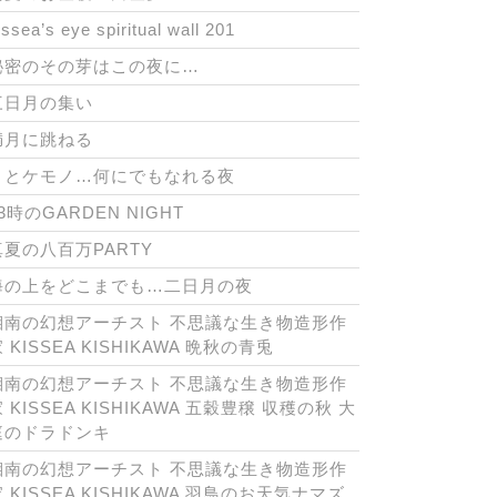
issea’s eye spiritual wall 201
秘密のその芽はこの夜に…
三日月の集い
満月に跳ねる
月とケモノ…何にでもなれる夜
3時のGARDEN NIGHT
真夏の八百万PARTY
海の上をどこまでも…二日月の夜
湘南の幻想アーチスト 不思議な生き物造形作
 KISSEA KISHIKAWA 晩秋の青兎
湘南の幻想アーチスト 不思議な生き物造形作
 KISSEA KISHIKAWA 五穀豊穣 収穫の秋 大
庭のドラドンキ
湘南の幻想アーチスト 不思議な生き物造形作
 KISSEA KISHIKAWA 羽鳥のお天気ナマズ