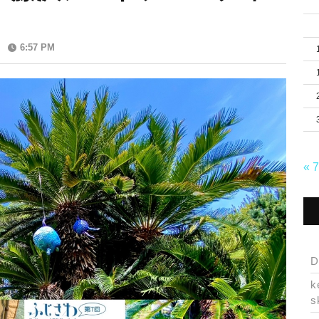
6:57 PM
« 
D
k
s