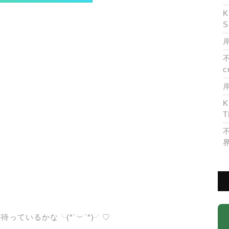
K
S
岸
c
K
T
ているかな╰(*´︶`*)╯♡