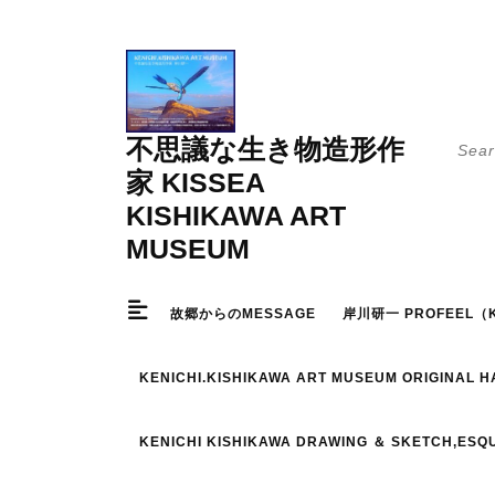
Skip
to
content
Searc
不思議な生き物造形作
for:
家 KISSEA
KISHIKAWA ART
MUSEUM
故郷からのMESSAGE
岸川研一 PROFEEL（K
KENICHI.KISHIKAWA ART MUSEUM ORIGINAL 
KENICHI KISHIKAWA DRAWING ＆ SKETCH,ESQ