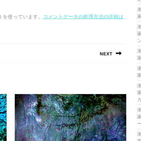
家
t を使っています。
コメントデータの処理方法の詳細は
家
NEXT
家
Next
post:
家
家
家
家