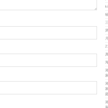
k
2
家
家
家