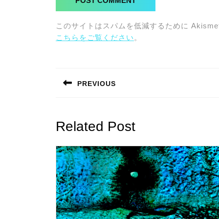
このサイトはスパムを低減するために Akisme
こちらをご覧ください
。
投
稿
PREVIOUS
ナ
Previous
post:
ビ
Related Post
ゲ
ー
シ
ョ
ン