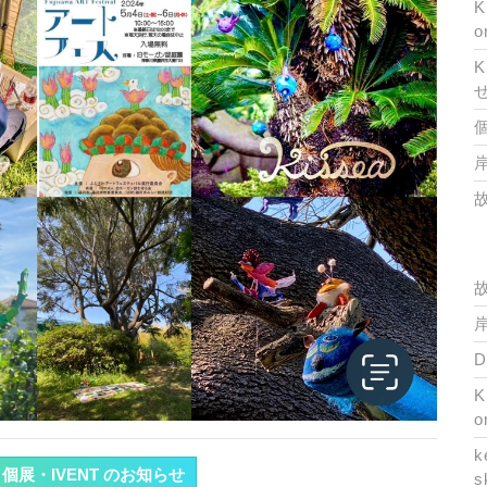
K
o
K
岸
岸
K
o
k
WA 個展・IVENT のお知らせ
s