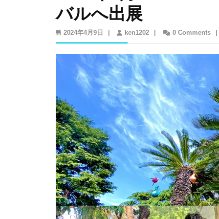
バルへ出展
2024
ken1202
2024年4月9日
|
ken1202
|
0 Comments
|
年
4
月
9
日