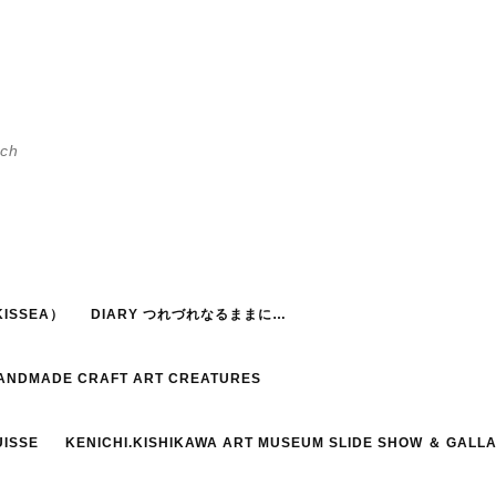
h
ISSEA）
DIARY つれづれなるままに…
HANDMADE CRAFT ART CREATURES
UISSE
KENICHI.KISHIKAWA ART MUSEUM SLIDE SHOW ＆ GALL