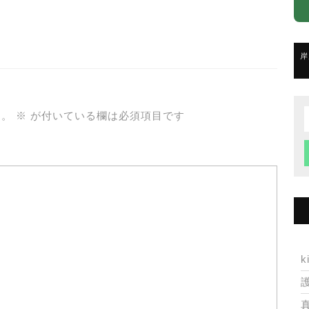
岸
ん。
※
が付いている欄は必須項目です
f
k