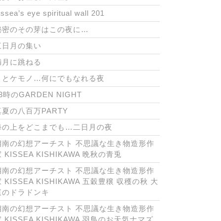
issea’s eye spiritual wall 201
秘密のその芽はこの夜に…
三日月の集い
満月に跳ねる
月とケモノ…何にでもなれる夜
3時のGARDEN NIGHT
真夏の八百万PARTY
海の上をどこまでも…二日月の夜
湘南の幻想アーチスト 不思議な生き物造形作
 KISSEA KISHIKAWA 晩秋の青兎
湘南の幻想アーチスト 不思議な生き物造形作
 KISSEA KISHIKAWA 五穀豊穣 収穫の秋 大
庭のドラドンキ
湘南の幻想アーチスト 不思議な生き物造形作
 KISSEA KISHIKAWA 羽鳥のお天気ナマズ