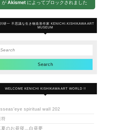
が
Akismet
によってブロックされました
川研一 不思議な生き物造形作家 KENICHI.KISHIKAWA ART
MUSEUM
Search
or:
WELCOME KENICHI KISHIKAWA ART WORLD !!
isseas’eye spiritual wall 202
護符
真夏のお昼寝…白昼夢