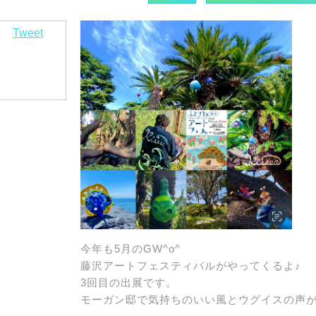
Tweet
今年も5月のGW^o^
藤沢アートフェスティバルがやってくるよ♪
3回目の出展です。
モーガン邸で気持ちのいい風とウグイスの声が待っ