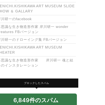
ENICHI.KISHIKAWA ART MUSEUM SLIDE
HOW ＆ GALLARY
川研一のfacebook
不思議な生き物造形作家 岸川研一 wonder
reatures FBバージョン
岸川研一のドローイング集 FBバージョン
ENICHI.KISHIKAWA ART MUSEUM
HEATER
不思議な生き物造形作家 岸川研一 魂と結
界のインスタレーション
ブロックしたスパム
6,849件のスパム