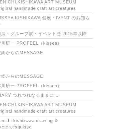
ENICHI.KISHIKAWA ART MUSEUM
riginal handmade craft art creatures
ISSEA KISHIKAWA 個展・IVENT のお知ら
せ
個展・グループ展・イベント歴 2015年以降
川研一 PROFEEL（kissea）
故郷からのMESSAGE
故郷からのMESSAGE
川研一 PROFEEL（kissea）
DIARY つれづれなるままに…
ENICHI.KISHIKAWA ART MUSEUM
riginal handmade craft art creatures
enichi kishikawa drawing ＆
ketch,esquisse