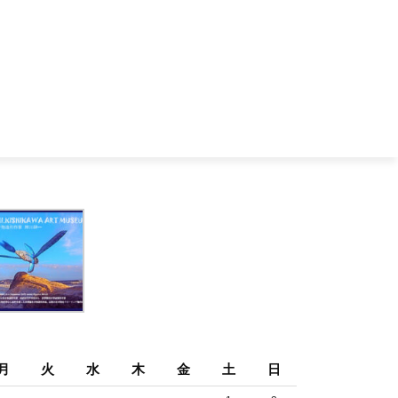
月
火
水
木
金
土
日