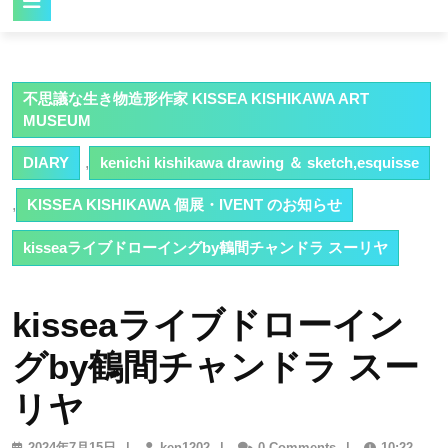
Button
不思議な生き物造形作家 KISSEA KISHIKAWA ART
MUSEUM
DIARY
,
kenichi kishikawa drawing ＆ sketch,esquisse
,
KISSEA KISHIKAWA 個展・IVENT のお知らせ
kisseaライブドローイングby鶴間チャンドラ スーリヤ
kisseaライブドローイン
グby鶴間チャンドラ スー
リヤ
2024
ken1202
2024年7月15日
|
ken1202
|
0 Comments
|
10:22