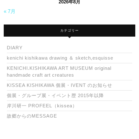
2026年8月
« 7月
カテゴリー
DIARY
kenichi kishikawa drawing ＆ sketch,esquisse
KENICHI.KISHIKAWA ART MUSEUM original
handmade craft art creatures
KISSEA KISHIKAWA 個展・IVENT のお知らせ
個展・グループ展・イベント歴 2015年以降
岸川研一 PROFEEL（kissea）
故郷からのMESSAGE