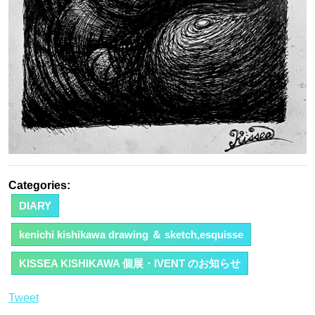
Categories:
DIARY
kenichi kishikawa drawing ＆ sketch,esquisse
KISSEA KISHIKAWA 個展・IVENT のお知らせ
Tweet