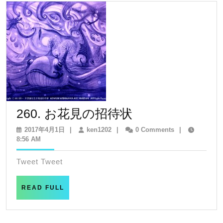
吹
く
日
260.
260. お花見の招待状
お
2017
ken1202
2017年4月1日
|
ken1202
|
0 Comments
|
年
8:56 AM
花
4
見
月
Tweet Tweet
1
の
日
招
READ
READ FULL
FULL
待
状