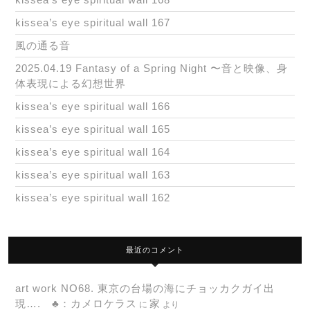
kissea’s eye spiritual wall 167
風の通る音
2025.04.19 Fantasy of a Spring Night 〜音と映像、身
体表現による幻想世界
kissea’s eye spiritual wall 166
kissea’s eye spiritual wall 165
kissea’s eye spiritual wall 164
kissea’s eye spiritual wall 163
kissea’s eye spiritual wall 162
最近のコメント
art work NO68. 東京の台場の海にチョッカクガイ出
現…. ♣：カメロケラス
家
に
より