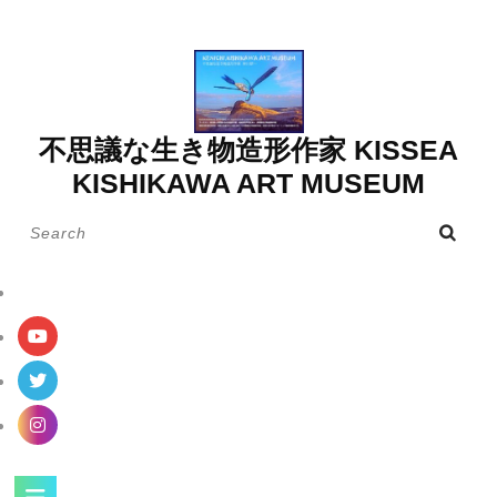
Skip
to
content
不思議な生き物造形作家 KISSEA
KISHIKAWA ART MUSEUM
Search
for:
Open