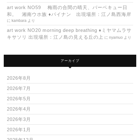
art work NO59 梅雨の合間の晴天、バーベキュー日
和。 湘南ウホ族 ♦パイナン 出現場所：江ノ島西海岸
に
kambara
より
art work NO20 morning deep breathing ♦ミヤマムラサ
キサソリ 出現場所：江ノ島の見える丘の上
に
nyamuo
より
アーカイブ
2026年8月
2026年7月
2026年5月
2026年4月
2026年3月
2026年1月
2025年12月