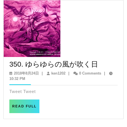
シ
ョ
ン
350.
350. ゆらゆらの風が吹く日
ゆ
2018
ken1202
2018年8月24日
|
ken1202
|
0 Comments
|
年
10:32 PM
ら
8
ゆ
月
Tweet Tweet
24
ら
日
の
READ
READ FULL
FULL
風
が