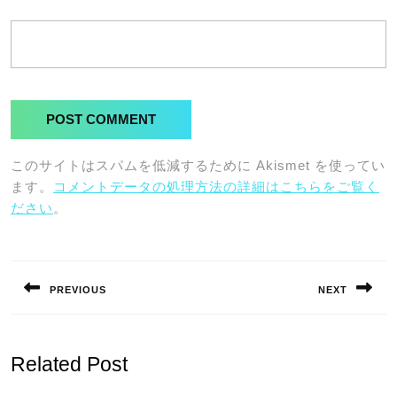
このサイトはスパムを低減するために Akismet を使ってい
ます。
コメントデータの処理方法の詳細はこちらをご覧く
ださい
。
投
稿
PREVIOUS
NEXT
ナ
Previous
Next
ビ
post:
post:
ゲ
Related Post
ー