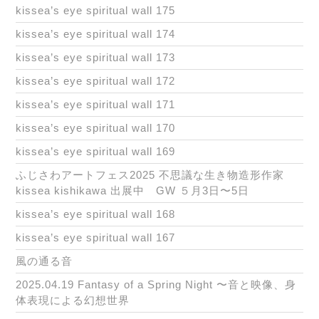
kissea’s eye spiritual wall 175
kissea’s eye spiritual wall 174
kissea’s eye spiritual wall 173
kissea’s eye spiritual wall 172
kissea’s eye spiritual wall 171
kissea’s eye spiritual wall 170
kissea’s eye spiritual wall 169
ふじさわアートフェス2025 不思議な生き物造形作家
kissea kishikawa 出展中 GW ５月3日〜5日
kissea’s eye spiritual wall 168
kissea’s eye spiritual wall 167
風の通る音
2025.04.19 Fantasy of a Spring Night 〜音と映像、身
体表現による幻想世界