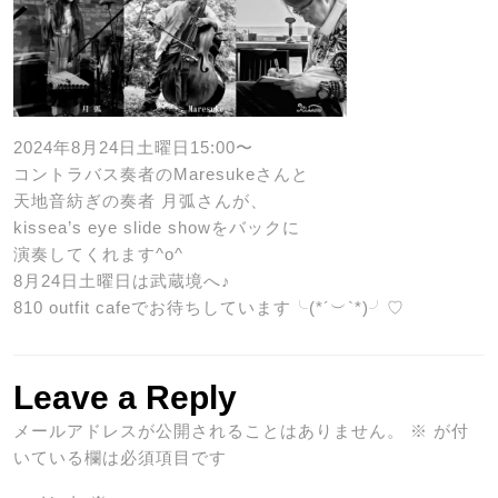
2024年8月24日土曜日15:00〜
コントラバス奏者のMaresukeさんと
天地音紡ぎの奏者 月弧さんが、
kissea’s eye slide showをバックに
演奏してくれます^o^
8月24日土曜日は武蔵境へ♪
810 outfit cafeでお待ちしています╰(*´︶`*)╯♡
Leave a Reply
メールアドレスが公開されることはありません。
※
が付
いている欄は必須項目です