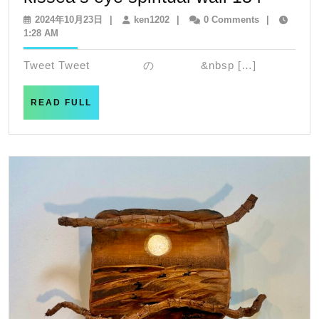
eye
2024
ken1202
2024年10月23日
|
ken1202
|
0 Comments
|
年
1:28 AM
spiritua
10
wall
月
Tweet Tweet の &nbsp […]
23
134
日
READ
READ FULL
FULL