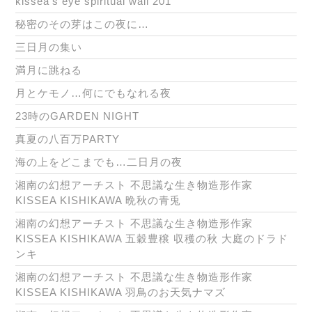
kissea’s eye spiritual wall 201
秘密のその芽はこの夜に…
三日月の集い
満月に跳ねる
月とケモノ…何にでもなれる夜
23時のGARDEN NIGHT
真夏の八百万PARTY
海の上をどこまでも…二日月の夜
湘南の幻想アーチスト 不思議な生き物造形作家
KISSEA KISHIKAWA 晩秋の青兎
湘南の幻想アーチスト 不思議な生き物造形作家
KISSEA KISHIKAWA 五穀豊穣 収穫の秋 大庭のドラド
ンキ
湘南の幻想アーチスト 不思議な生き物造形作家
KISSEA KISHIKAWA 羽鳥のお天気ナマズ