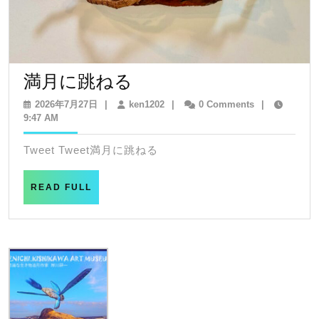
満
満月に跳ねる
月
2026
ken1202
2026年7月27日
|
ken1202
|
0 Comments
|
年
9:47 AM
に
7
跳
月
Tweet Tweet満月に跳ねる
27
ね
日
る
READ
READ FULL
FULL