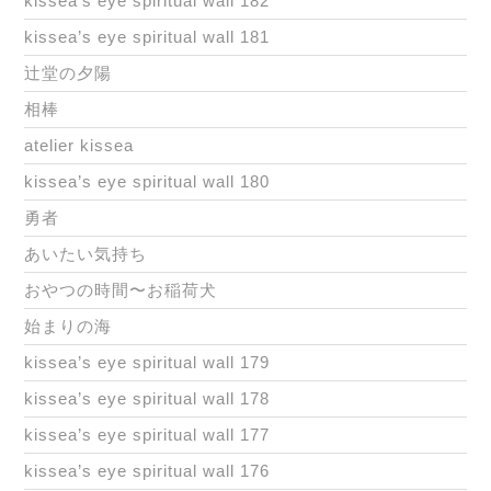
kissea’s eye spiritual wall 182
kissea’s eye spiritual wall 181
辻堂の夕陽
相棒
atelier kissea
kissea’s eye spiritual wall 180
勇者
あいたい気持ち
おやつの時間〜お稲荷犬
始まりの海
kissea’s eye spiritual wall 179
kissea’s eye spiritual wall 178
kissea’s eye spiritual wall 177
kissea’s eye spiritual wall 176