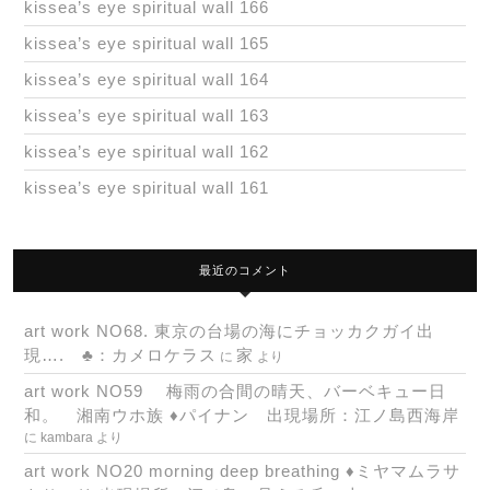
kissea’s eye spiritual wall 166
kissea’s eye spiritual wall 165
kissea’s eye spiritual wall 164
kissea’s eye spiritual wall 163
kissea’s eye spiritual wall 162
kissea’s eye spiritual wall 161
最近のコメント
art work NO68. 東京の台場の海にチョッカクガイ出
現…. ♣：カメロケラス
家
に
より
art work NO59 梅雨の合間の晴天、バーベキュー日
和。 湘南ウホ族 ♦パイナン 出現場所：江ノ島西海岸
に
kambara
より
art work NO20 morning deep breathing ♦ミヤマムラサ