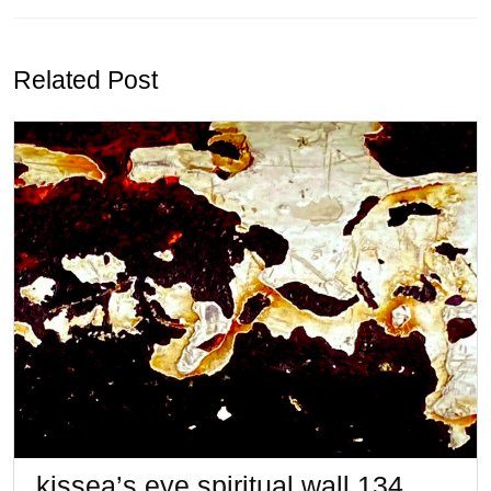
Previous
Next
ビ
post:
post:
ゲ
Related Post
ー
シ
ョ
ン
kissea’
kissea’s eye spiritual wall 134