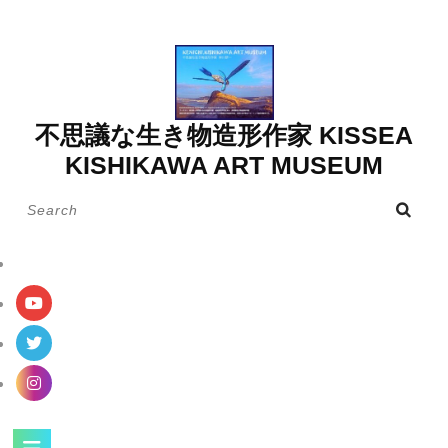
Skip
to
content
不思議な生き物造形作家 KISSEA
KISHIKAWA ART MUSEUM
Search
for:
Open