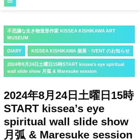
Button
不思議な生き物造形作家 KISSEA KISHIKAWA ART
MUSEUM
DIARY
,
KISSEA KISHIKAWA 個展・IVENT のお知らせ
2024年8月24日土曜日15時START kissea’s eye spiritual
wall slide show 月弧 & Maresuke session
2024年8月24日土曜日15時
START kissea’s eye
spiritual wall slide show
月弧 & Maresuke session