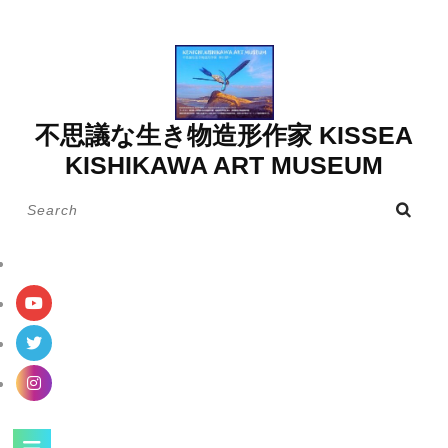
Skip
to
content
不思議な生き物造形作家 KISSEA
KISHIKAWA ART MUSEUM
Search
for:
Open