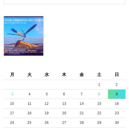
ノ
た！！
島
コ
稚
ウ
児
ラ
の
イ
縁
カ
青
ッ
い
パ
月
火
水
木
金
土
日
ヤ
仙
ギ
人
1
2
出
3
4
5
6
7
8
9
現
10
11
12
13
14
15
16
場
17
18
19
20
21
22
23
所：
24
25
26
27
28
29
30