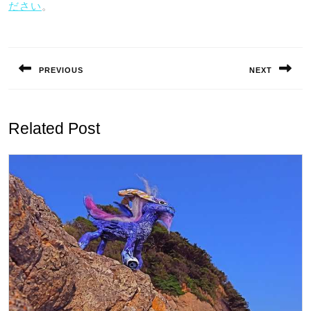
ださい
。
投
稿
PREVIOUS
NEXT
ナ
Previous
Next
ビ
post:
post:
ゲ
Related Post
ー
シ
ョ
ン