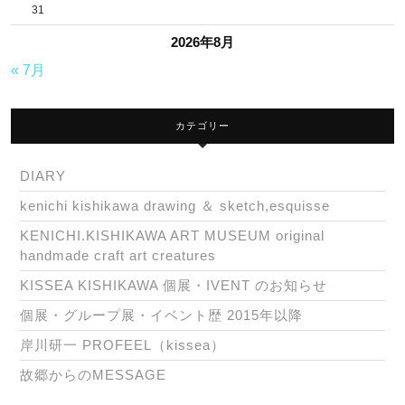
my
31
house
2026年8月
garden
« 7月
カテゴリー
DIARY
kenichi kishikawa drawing ＆ sketch,esquisse
KENICHI.KISHIKAWA ART MUSEUM original
handmade craft art creatures
KISSEA KISHIKAWA 個展・IVENT のお知らせ
個展・グループ展・イベント歴 2015年以降
岸川研一 PROFEEL（kissea）
故郷からのMESSAGE