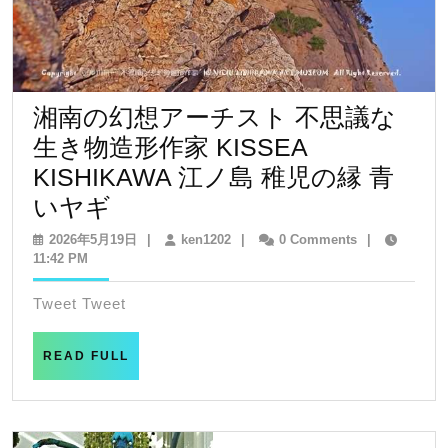
湘南の幻想アーチスト 不思議な
生き物造形作家 KISSEA
KISHIKAWA 江ノ島 稚児の縁 青
湘
いヤギ
南
2026
ken1202
2026年5月19日
|
ken1202
|
0 Comments
|
年
11:42 PM
の
5
幻
月
Tweet Tweet
19
想
日
ア
READ
READ FULL
FULL
ー
チ
ス