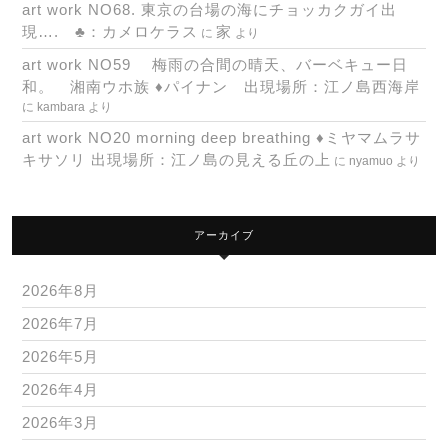
art work NO68. 東京の台場の海にチョッカクガイ出
現…. ♣：カメロケラス
家
に
より
art work NO59 梅雨の合間の晴天、バーベキュー日
和。 湘南ウホ族 ♦パイナン 出現場所：江ノ島西海岸
に
kambara
より
art work NO20 morning deep breathing ♦ミヤマムラサ
キサソリ 出現場所：江ノ島の見える丘の上
に
nyamuo
より
アーカイブ
2026年8月
2026年7月
2026年5月
2026年4月
2026年3月