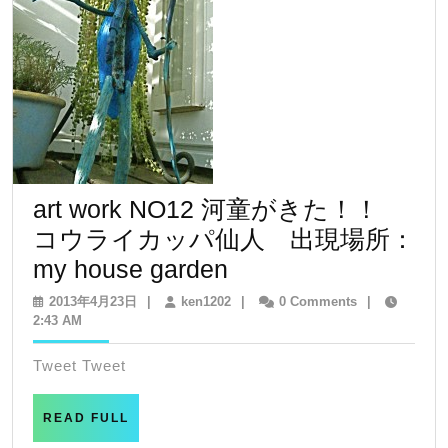
ト
不
思
議
な
生
き
art work NO12 河童がきた！！
物
コウライカッパ仙人 出現場所：
造
art
my house garden
形
work
2013
ken1202
2013年4月23日
|
ken1202
|
0 Comments
|
年
2:43 AM
作
NO12
4
家
河
月
Tweet Tweet
23
KISSEA
童
日
KISHIKAWA
が
READ
READ FULL
FULL
江
き