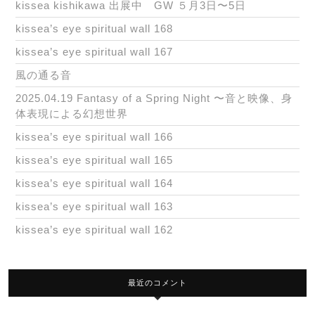
kissea kishikawa 出展中 GW ５月3日〜5日
kissea’s eye spiritual wall 168
kissea’s eye spiritual wall 167
風の通る音
2025.04.19 Fantasy of a Spring Night 〜音と映像、身
体表現による幻想世界
kissea’s eye spiritual wall 166
kissea’s eye spiritual wall 165
kissea’s eye spiritual wall 164
kissea’s eye spiritual wall 163
kissea’s eye spiritual wall 162
最近のコメント