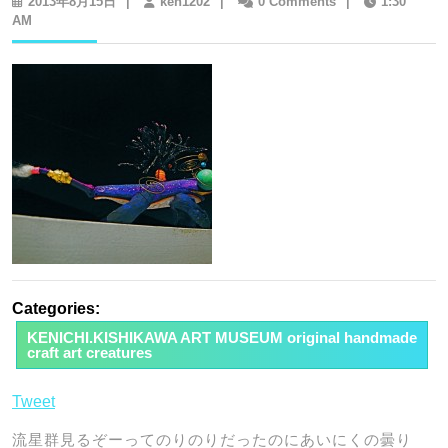
2013
ken1202
2013年8月15日
|
ken1202
|
0 Comments
|
1:30
年
AM
8
月
15
日
Categories:
KENICHI.KISHIKAWA ART MUSEUM original handmade
craft art creatures
Tweet
流星群見るぞーってのりのりだったのにあいにくの曇り