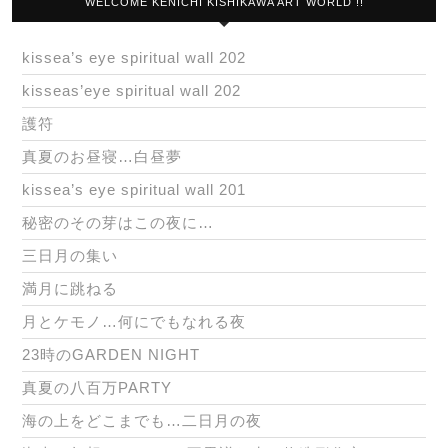
WELCOME KENICHI KISHIKAWA ART WORLD !!
kissea’s eye spiritual wall 202
kisseas’eye spiritual wall 202
護符
真夏のお昼寝…白昼夢
kissea’s eye spiritual wall 201
秘密のその芽はこの夜に…
三日月の集い
満月に跳ねる
月とケモノ…何にでもなれる夜
23時のGARDEN NIGHT
真夏の八百万PARTY
海の上をどこまでも…二日月の夜