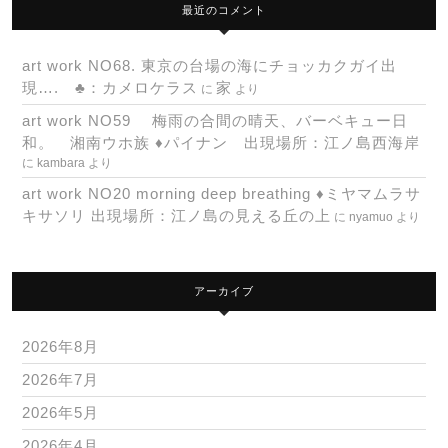
最近のコメント
art work NO68. 東京の台場の海にチョッカクガイ出
現…. ♣：カメロケラス
家
に
より
art work NO59 梅雨の合間の晴天、バーベキュー日
和。 湘南ウホ族 ♦パイナン 出現場所：江ノ島西海岸
に
kambara
より
art work NO20 morning deep breathing ♦ミヤマムラサ
キサソリ 出現場所：江ノ島の見える丘の上
に
nyamuo
より
アーカイブ
2026年8月
2026年7月
2026年5月
2026年4月