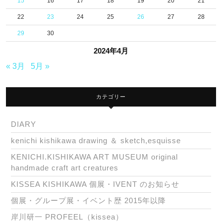
15
16
17
18
19
20
21
22
23
24
25
26
27
28
29
30
2024年4月
« 3月
5月 »
カテゴリー
DIARY
kenichi kishikawa drawing ＆ sketch,esquisse
KENICHI.KISHIKAWA ART MUSEUM original
handmade craft art creatures
KISSEA KISHIKAWA 個展・IVENT のお知らせ
個展・グループ展・イベント歴 2015年以降
岸川研一 PROFEEL（kissea）