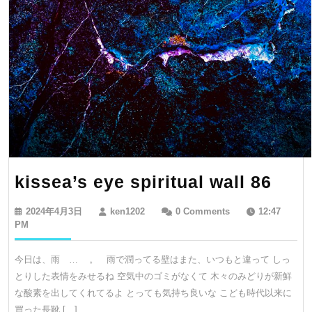
kiss
kissea’s eye spiritual wall 86
eye
2024
ken1202
2024年4月3日
ken1202
0 Comments
12:47
spiri
年
PM
4
wall
月
今日は、雨 … 。 雨で潤ってる壁はまた、いつもと違って しっ
86
3
とりした表情をみせるね 空気中のゴミがなくて 木々のみどりが新鮮
日
な酸素を出してくれてるよ とっても気持ち良いな こども時代以来に
買った長靴 […]