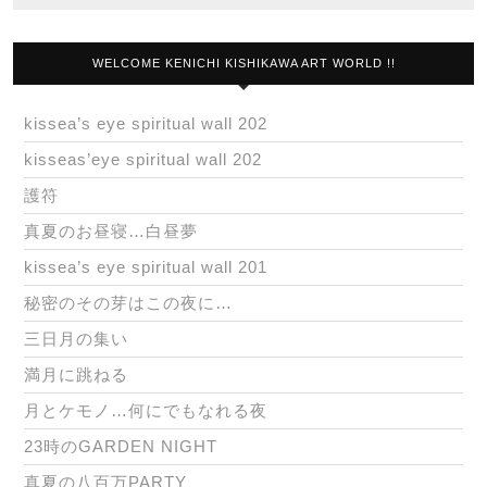
WELCOME KENICHI KISHIKAWA ART WORLD !!
kissea’s eye spiritual wall 202
kisseas’eye spiritual wall 202
護符
真夏のお昼寝…白昼夢
kissea’s eye spiritual wall 201
秘密のその芽はこの夜に…
三日月の集い
満月に跳ねる
月とケモノ…何にでもなれる夜
23時のGARDEN NIGHT
真夏の八百万PARTY