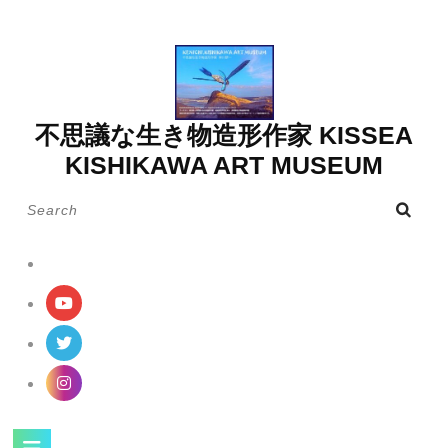
Skip
to
content
不思議な生き物造形作家 KISSEA
KISHIKAWA ART MUSEUM
Search
for:
Open