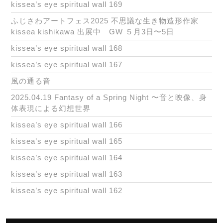
kissea’s eye spiritual wall 169
ふじさわアートフェス2025 不思議な生き物造形作家
kissea kishikawa 出展中 GW ５月3日〜5日
kissea’s eye spiritual wall 168
kissea’s eye spiritual wall 167
風の通る音
2025.04.19 Fantasy of a Spring Night 〜音と映像、身
体表現による幻想世界
kissea’s eye spiritual wall 166
kissea’s eye spiritual wall 165
kissea’s eye spiritual wall 164
kissea’s eye spiritual wall 163
kissea’s eye spiritual wall 162