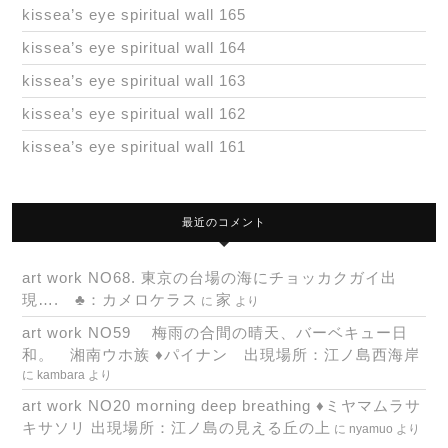
kissea’s eye spiritual wall 165
kissea’s eye spiritual wall 164
kissea’s eye spiritual wall 163
kissea’s eye spiritual wall 162
kissea’s eye spiritual wall 161
最近のコメント
art work NO68. 東京の台場の海にチョッカクガイ出
現…. ♣：カメロケラス
家
に
より
art work NO59 梅雨の合間の晴天、バーベキュー日
和。 湘南ウホ族 ♦パイナン 出現場所：江ノ島西海岸
に
kambara
より
art work NO20 morning deep breathing ♦ミヤマムラサ
キサソリ 出現場所：江ノ島の見える丘の上
に
nyamuo
より