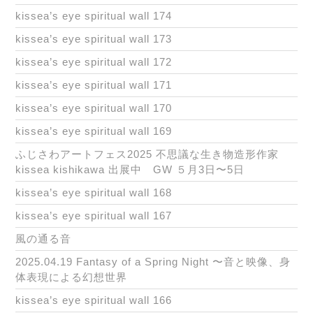
kissea’s eye spiritual wall 174
kissea’s eye spiritual wall 173
kissea’s eye spiritual wall 172
kissea’s eye spiritual wall 171
kissea’s eye spiritual wall 170
kissea’s eye spiritual wall 169
ふじさわアートフェス2025 不思議な生き物造形作家
kissea kishikawa 出展中 GW ５月3日〜5日
kissea’s eye spiritual wall 168
kissea’s eye spiritual wall 167
風の通る音
2025.04.19 Fantasy of a Spring Night 〜音と映像、身
体表現による幻想世界
kissea’s eye spiritual wall 166