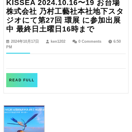
KISSEA 2024.10.16〜19 お台場
株式会社 乃村工藝社本社地下スタ
ジオにて第27回 環展 に参加出展
KISSEA
中 最終日土曜日16時まで
2024.10.
2024
ken1202
2024年10月17日
ken1202
0 Comments
6:50
19
年
PM
10
お
月
台
17
日
場
株
READ
READ FULL
FULL
式
会
社
乃
村