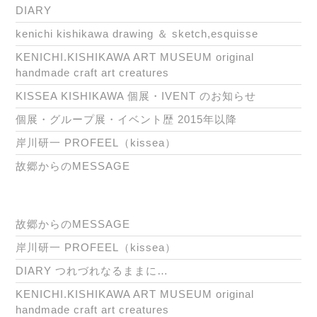
回
DIARY
環
kenichi kishikawa drawing ＆ sketch,esquisse
展
KENICHI.KISHIKAWA ART MUSEUM original
に
handmade craft art creatures
参
KISSEA KISHIKAWA 個展・IVENT のお知らせ
加
個展・グループ展・イベント歴 2015年以降
出
岸川研一 PROFEEL（kissea）
展
故郷からのMESSAGE
中
最
終
故郷からのMESSAGE
日
岸川研一 PROFEEL（kissea）
土
DIARY つれづれなるままに…
曜
KENICHI.KISHIKAWA ART MUSEUM original
日
handmade craft art creatures