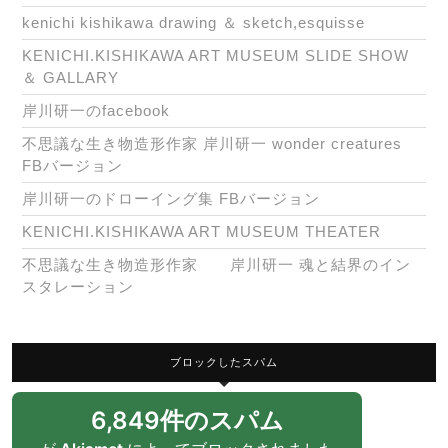
16
kenichi kishikawa drawing ＆ sketch,esquisse
時
KENICHI.KISHIKAWA ART MUSEUM SLIDE SHOW
ま
＆ GALLARY
で
岸川研一のfacebook
不思議な生き物造形作家 岸川研一 wonder creatures
FBバージョン
岸川研一のドローイング集 FBバージョン
KENICHI.KISHIKAWA ART MUSEUM THEATER
不思議な生き物造形作家 岸川研一 魂と結界のイン
スタレーション
ブロックしたスパム
6,849件のスパム