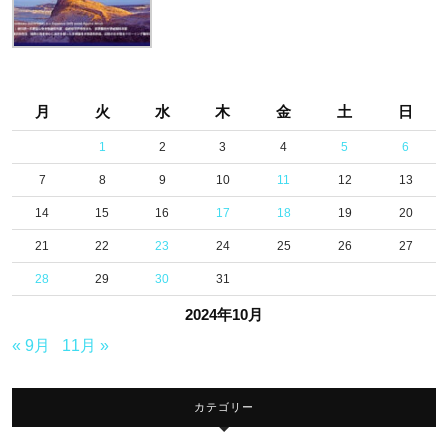
工
藝
社
本
月
火
水
木
金
土
日
社
1
2
3
4
5
6
地
7
8
9
10
11
12
13
下
ス
14
15
16
17
18
19
20
タ
21
22
23
24
25
26
27
ジ
28
29
30
31
オ
2024年10月
に
« 9月
11月 »
て
第
カテゴリー
27