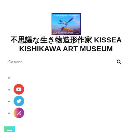
Skip
to
content
不思議な生き物造形作家 KISSEA
KISHIKAWA ART MUSEUM
Search
for:
Open