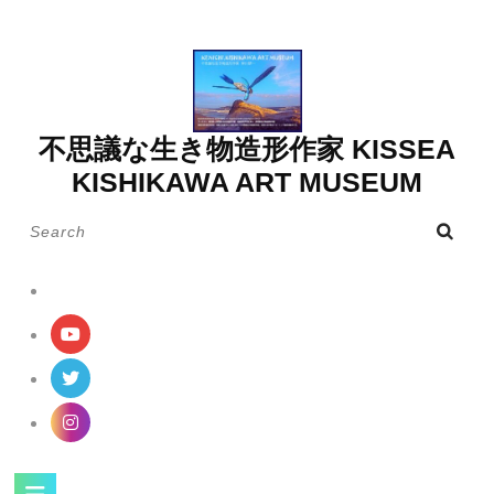
Skip
to
content
不思議な生き物造形作家 KISSEA
KISHIKAWA ART MUSEUM
Search
for:
Open