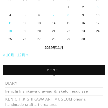
座
1
2
3
月
4
5
6
7
8
9
10
光
11
12
13
14
15
16
17
荘
18
19
20
21
22
23
24
月
25
26
27
28
29
30
の
2024年11月
は
« 10月
12月 »
な
れ
カテゴリー
DIARY
kenichi kishikawa drawing ＆ sketch,esquisse
KENICHI.KISHIKAWA ART MUSEUM original
handmade craft art creatures