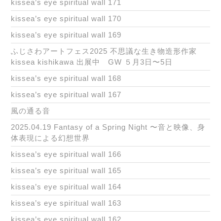
kissea’s eye spiritual wall 171
kissea’s eye spiritual wall 170
kissea’s eye spiritual wall 169
ふじさわアートフェス2025 不思議な生き物造形作家
kissea kishikawa 出展中 GW ５月3日〜5日
kissea’s eye spiritual wall 168
kissea’s eye spiritual wall 167
風の通る音
2025.04.19 Fantasy of a Spring Night 〜音と映像、身
体表現による幻想世界
kissea’s eye spiritual wall 166
kissea’s eye spiritual wall 165
kissea’s eye spiritual wall 164
kissea’s eye spiritual wall 163
kissea’s eye spiritual wall 162