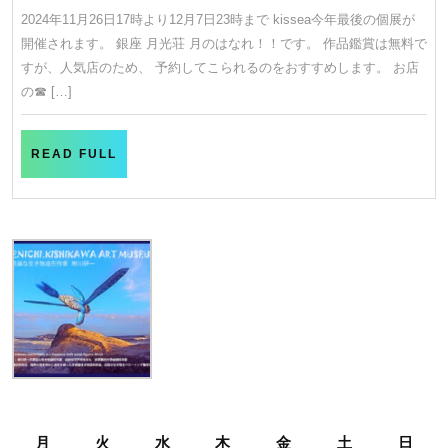
月
2024年11月26日17時より12月7日23時まで kissea今年最後の個展が
26
7
開催されます。 銀座 月光荘 月のはなれ！！です。 作品鑑賞は無料で
日
日〜
すが、人気店のため、 予約してこられるのをおすすめします。 お店
12
の☎︎ […]
月
27
READ
READ FULL
日
FULL
岸
川
研
一
展
kissea’s
eye
2024
銀
月
火
水
木
金
土
日