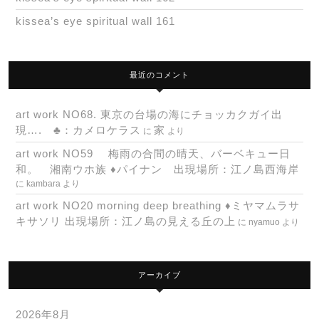
kissea’s eye spiritual wall 161
最近のコメント
art work NO68. 東京の台場の海にチョッカクガイ出
現…. ♣：カメロケラス
家
に
より
art work NO59 梅雨の合間の晴天、バーベキュー日
和。 湘南ウホ族 ♦パイナン 出現場所：江ノ島西海岸
に
kambara
より
art work NO20 morning deep breathing ♦ミヤマムラサ
キサソリ 出現場所：江ノ島の見える丘の上
に
nyamuo
より
アーカイブ
2026年8月