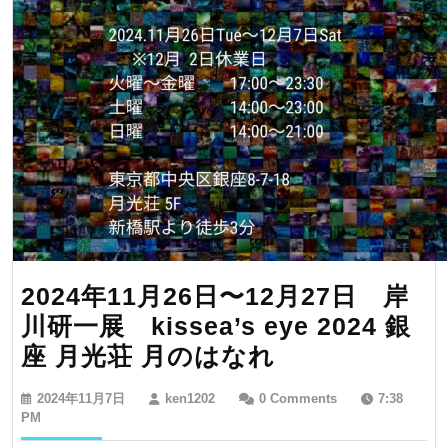
2024年11月26日〜12月27日 岸
川研一展 kissea’s eye 2024 銀
2024
座 月光荘 月のはなれ
年
2024
ken1202
2024年11月7日
ken1202
0 Comments
7:38
11
年
PM
11
月