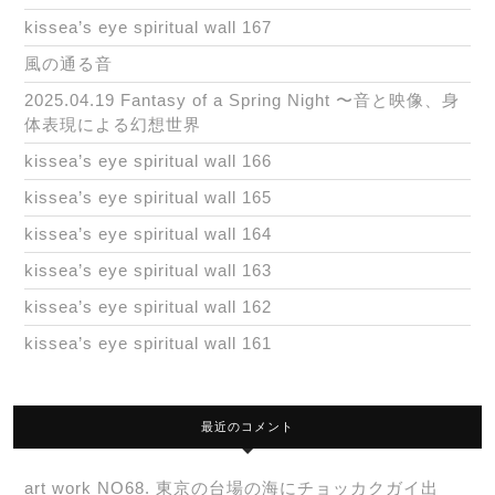
kissea’s eye spiritual wall 167
風の通る音
2025.04.19 Fantasy of a Spring Night 〜音と映像、身
体表現による幻想世界
kissea’s eye spiritual wall 166
kissea’s eye spiritual wall 165
kissea’s eye spiritual wall 164
kissea’s eye spiritual wall 163
kissea’s eye spiritual wall 162
kissea’s eye spiritual wall 161
最近のコメント
art work NO68. 東京の台場の海にチョッカクガイ出