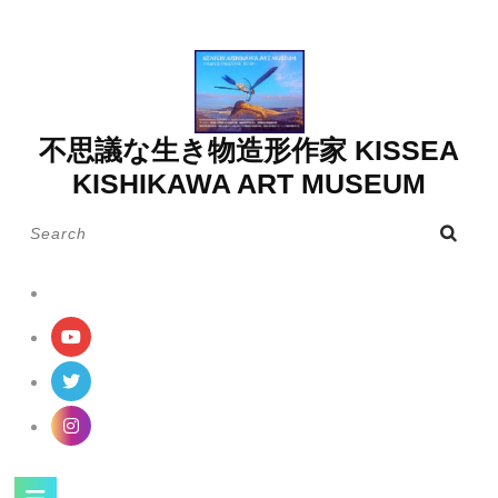
Skip
to
content
不思議な生き物造形作家 KISSEA
KISHIKAWA ART MUSEUM
Search
for:
Open