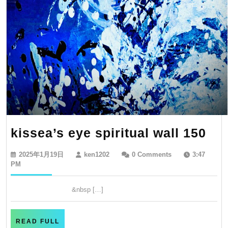
kis
kissea’s eye spiritual wall 150
ey
2025
ken1202
2025年1月19日
ken1202
0 Comments
3:47
spi
年
PM
1
wal
月
&nbsp […]
15
19
日
READ
READ FULL