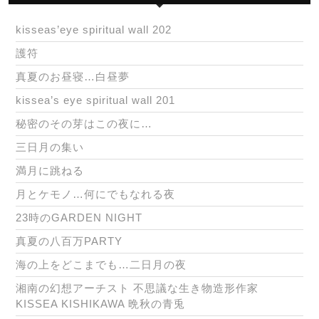
kisseas’eye spiritual wall 202
護符
真夏のお昼寝…白昼夢
kissea’s eye spiritual wall 201
秘密のその芽はこの夜に…
三日月の集い
満月に跳ねる
月とケモノ…何にでもなれる夜
23時のGARDEN NIGHT
真夏の八百万PARTY
海の上をどこまでも…二日月の夜
湘南の幻想アーチスト 不思議な生き物造形作家
KISSEA KISHIKAWA 晩秋の青兎