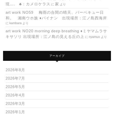
現…. ♣：カメロケラス
家
に
より
art work NO59 梅雨の合間の晴天、バーベキュー日
和。 湘南ウホ族 ♦パイナン 出現場所：江ノ島西海岸
に
kambara
より
art work NO20 morning deep breathing ♦ミヤマムラサ
キサソリ 出現場所：江ノ島の見える丘の上
に
nyamuo
より
アーカイブ
2026年8月
2026年7月
2026年5月
2026年4月
2026年3月
2026年1月