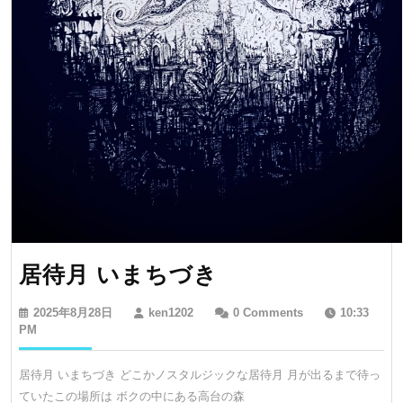
居
居待月 いまちづき
待
2025
ken1202
2025年8月28日
ken1202
0 Comments
10:33
月
年
PM
8
い
月
居待月 いまちづき どこかノスタルジックな居待月 月が出るまで待っ
ま
28
ていたこの場所は ボクの中にある高台の森
日