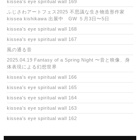
kissea’s eye spiritual wall 169
ふじさわアートフェス2025 不思議な生き物造形作家
kissea kishikawa 出展中 GW ５月3日〜5日
kissea’s eye spiritual wall 168
kissea’s eye spiritual wall 167
風の通る音
2025.04.19 Fantasy of a Spring Night 〜音と映像、身
体表現による幻想世界
kissea’s eye spiritual wall 166
kissea’s eye spiritual wall 165
kissea’s eye spiritual wall 164
kissea’s eye spiritual wall 163
kissea’s eye spiritual wall 162