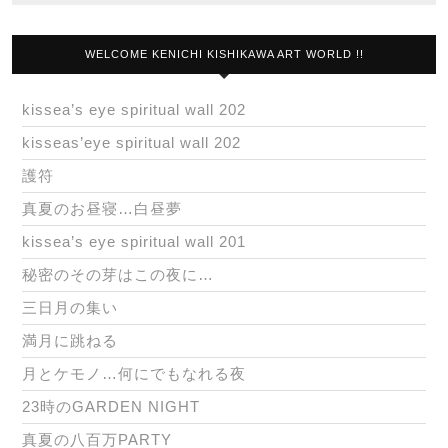
WELCOME KENICHI KISHIKAWA ART WORLD !!
kissea’s eye spiritual wall 202
kisseas’eye spiritual wall 202
護符
真夏のお昼寝…白昼夢
kissea’s eye spiritual wall 201
秘密のその芽はこの夜に…
三日月の集い
満月に跳ねる
月とケモノ…何にでもなれる夜
23時のGARDEN NIGHT
真夏の八百万PARTY