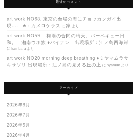
最近のコメント
art work NO68. 東京の台場の海にチョッカクガイ出
現…. ♣：カメロケラス
家
に
より
art work NO59 梅雨の合間の晴天、バーベキュー日
和。 湘南ウホ族 ♦パイナン 出現場所：江ノ島西海岸
に
kambara
より
art work NO20 morning deep breathing ♦ミヤマムラサ
キサソリ 出現場所：江ノ島の見える丘の上
に
nyamuo
より
アーカイブ
2026年8月
2026年7月
2026年5月
2026年4月