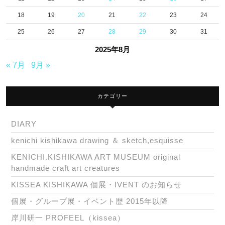
18
19
20
21
22
23
24
25
26
27
28
29
30
31
2025年8月
« 7月
9月 »
カテゴリー
DIARY
kenichi kishikawa drawing ＆ sketch,esquisse
KENICHI.KISHIKAWA ART MUSEUM original
handmade craft art creatures
KISSEA KISHIKAWA 個展・IVENT のお知らせ
個展・グループ展・イベント歴 2015年以降
岸川研一 PROFEEL（kissea）