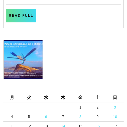
ち
づ
READ
READ FULL
き
FULL
月
火
水
木
金
土
日
1
2
3
4
5
6
7
8
9
10
11
12
13
14
15
16
17