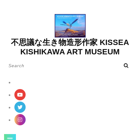
Skip
to
content
不思議な生き物造形作家 KISSEA
KISHIKAWA ART MUSEUM
Search
for:
Open