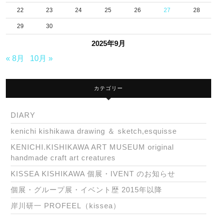
22
23
24
25
26
27
28
29
30
2025年9月
« 8月
10月 »
カテゴリー
DIARY
kenichi kishikawa drawing ＆ sketch,esquisse
KENICHI.KISHIKAWA ART MUSEUM original
handmade craft art creatures
KISSEA KISHIKAWA 個展・IVENT のお知らせ
個展・グループ展・イベント歴 2015年以降
岸川研一 PROFEEL（kissea）