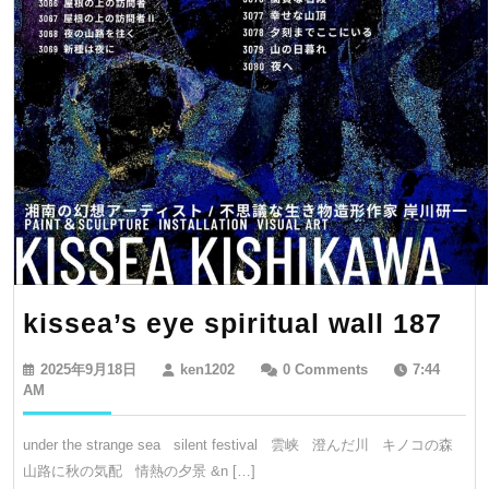
kis
kissea’s eye spiritual wall 187
ey
2025
ken1202
2025年9月18日
ken1202
0 Comments
7:44
spi
年
AM
9
wal
月
under the strange sea silent festival 雲峡 澄んだ川 キノコの森
18
18
山路に秋の気配 情熱の夕景 &n […]
日