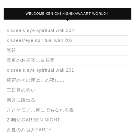
WELCOME KENICHI KISHIKAWA ART WORLD !!
kissea’s eye spiritual wall 202
kisseas’eye spiritual wall 202
護符
真夏のお昼寝…白昼夢
kissea’s eye spiritual wall 201
秘密のその芽はこの夜に…
三日月の集い
満月に跳ねる
月とケモノ…何にでもなれる夜
23時のGARDEN NIGHT
真夏の八百万PARTY