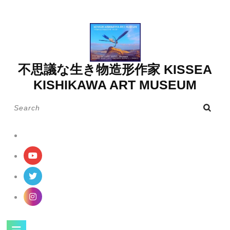
Skip
to
content
不思議な生き物造形作家 KISSEA
KISHIKAWA ART MUSEUM
Search
for:
Open