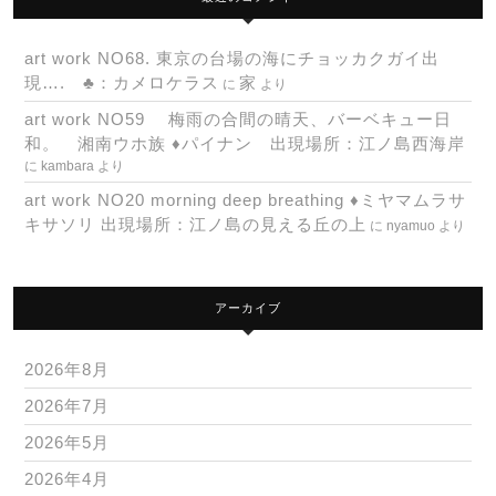
art work NO68. 東京の台場の海にチョッカクガイ出
現…. ♣：カメロケラス
家
に
より
art work NO59 梅雨の合間の晴天、バーベキュー日
和。 湘南ウホ族 ♦パイナン 出現場所：江ノ島西海岸
に
kambara
より
art work NO20 morning deep breathing ♦ミヤマムラサ
キサソリ 出現場所：江ノ島の見える丘の上
に
nyamuo
より
アーカイブ
2026年8月
2026年7月
2026年5月
2026年4月