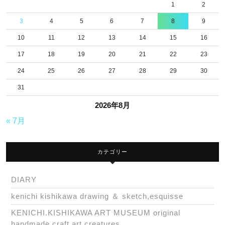
1
2
3
4
5
6
7
8
9
10
11
12
13
14
15
16
17
18
19
20
21
22
23
24
25
26
27
28
29
30
31
2026年8月
« 7月
カテゴリー
DIARY
kenichi kishikawa drawing ＆ sketch,esquisse
KENICHI.KISHIKAWA ART MUSEUM original
handmade craft art creatures