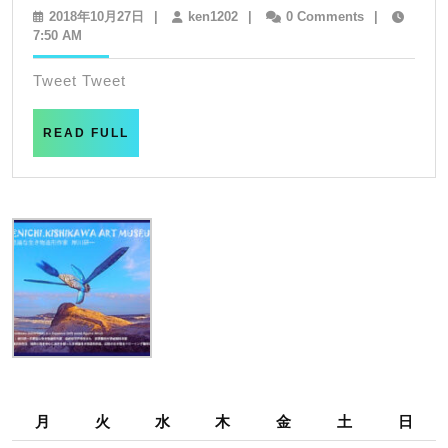
ま
2018
ken1202
2018年10月27日
|
ken1202
|
0 Comments
|
年
7:50 AM
ん
10
ま
月
Tweet Tweet
27
る
日
ユ
READ
READ FULL
FULL
キ
ち
ゃ
ん
月
火
水
木
金
土
日