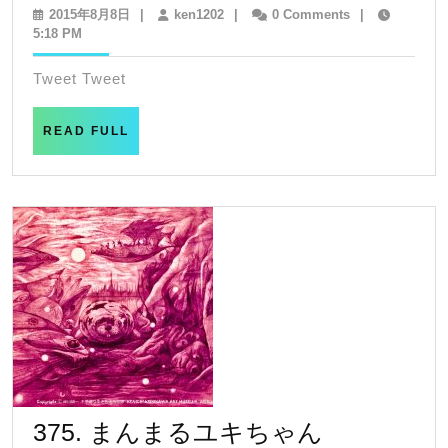
insectivorous
2015
ken1202
2015年8月8日
|
ken1202
|
0 Comments
|
年
5:18 PM
plant
8
月
Tweet Tweet
8
日
READ
READ FULL
FULL
375.
375. まんまるユキちゃん