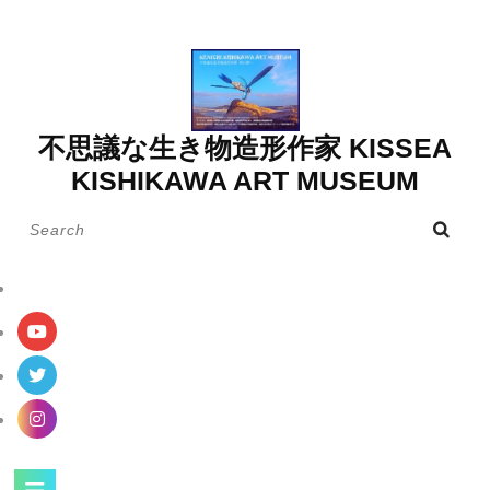
Skip
to
content
不思議な生き物造形作家 KISSEA
KISHIKAWA ART MUSEUM
Search
for:
Open