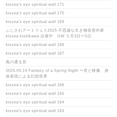
kissea’s eye spiritual wall 171
kissea’s eye spiritual wall 170
kissea’s eye spiritual wall 169
ふじさわアートフェス2025 不思議な生き物造形作家
kissea kishikawa 出展中 GW ５月3日〜5日
kissea’s eye spiritual wall 168
kissea’s eye spiritual wall 167
風の通る音
2025.04.19 Fantasy of a Spring Night 〜音と映像、身
体表現による幻想世界
kissea’s eye spiritual wall 166
kissea’s eye spiritual wall 165
kissea’s eye spiritual wall 164
kissea’s eye spiritual wall 163