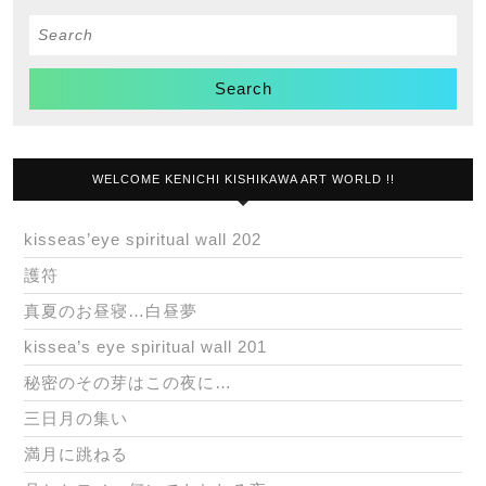
Search
for:
WELCOME KENICHI KISHIKAWA ART WORLD !!
kisseas’eye spiritual wall 202
護符
真夏のお昼寝…白昼夢
kissea’s eye spiritual wall 201
秘密のその芽はこの夜に…
三日月の集い
満月に跳ねる