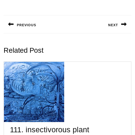
投
稿
PREVIOUS
NEXT
ナ
Previous
Next
ビ
post:
post:
ゲ
Related Post
ー
シ
ョ
ン
111.
111. insectivorous plant