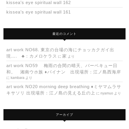
kissea’s eye spiritual wall 162
kissea’s eye spiritual wall 161
最近のコメント
art work NO68. 東京の台場の海にチョッカクガイ出
現…. ♣：カメロケラス
家
に
より
art work NO59 梅雨の合間の晴天、バーベキュー日
和。 湘南ウホ族 ♦パイナン 出現場所：江ノ島西海岸
に
kambara
より
art work NO20 morning deep breathing ♦ミヤマムラサ
キサソリ 出現場所：江ノ島の見える丘の上
に
nyamuo
より
アーカイブ