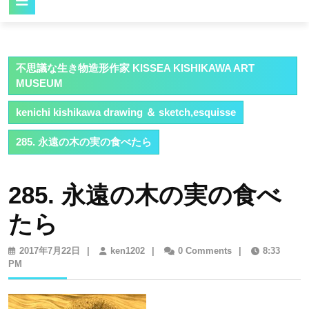
Button
不思議な生き物造形作家 KISSEA KISHIKAWA ART
MUSEUM
kenichi kishikawa drawing ＆ sketch,esquisse
285. 永遠の木の実の食べたら
285. 永遠の木の実の食べ
たら
2017
ken1202
2017年7月22日
|
ken1202
|
0 Comments
|
8:33
年
PM
7
月
22