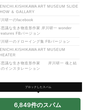
ENICHI.KISHIKAWA ART MUSEUM SLIDE
HOW ＆ GALLARY
川研一のfacebook
不思議な生き物造形作家 岸川研一 wonder
reatures FBバージョン
岸川研一のドローイング集 FBバージョン
ENICHI.KISHIKAWA ART MUSEUM
HEATER
不思議な生き物造形作家 岸川研一 魂と結
界のインスタレーション
ブロックしたスパム
6,849件のスパム