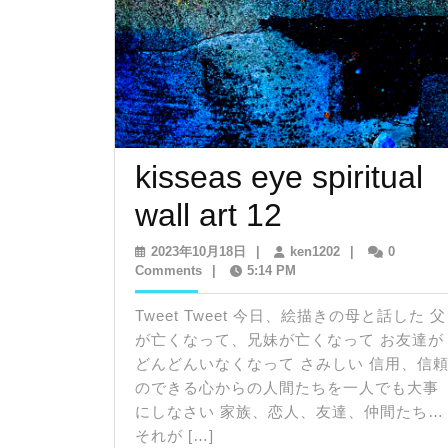
ン
kisseas eye spiritual
kisseas
wall art 12
eye
2023
ken1202
2023年10月18日
|
ken1202
|
0
年
Comments
|
5:14 PM
spiritual
10
月
Tweet Tweet 今日、絵描きの母と話した 父
wall
18
が亡くなって、兄妹が亡くなって お友達が
日
art
どんどんいなくなって さみしい 信用、信
のできる心からの人間たちを一人でも大事
12
にしなさい 家族、恋人、友達、仲間たち…
それが […]