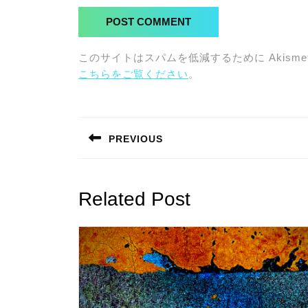
このサイトはスパムを低減するために Akisme
こちらをご覧ください
。
投
稿
PREVIOUS
ナ
Previous
post:
ビ
Related Post
ゲ
ー
シ
ョ