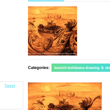
年
7
月
29
日
Categories:
kenichi kishikawa drawing ＆ sk
Tweet