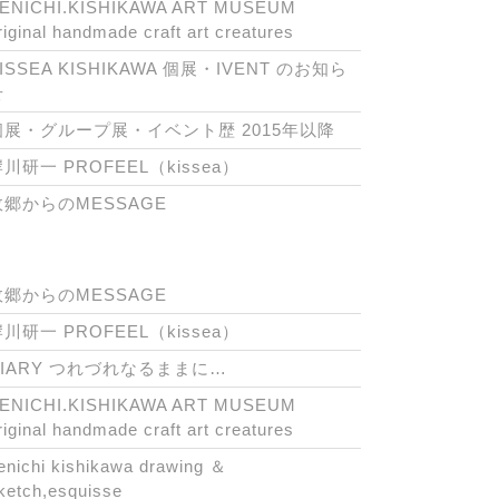
ENICHI.KISHIKAWA ART MUSEUM
riginal handmade craft art creatures
ISSEA KISHIKAWA 個展・IVENT のお知ら
せ
個展・グループ展・イベント歴 2015年以降
川研一 PROFEEL（kissea）
故郷からのMESSAGE
故郷からのMESSAGE
川研一 PROFEEL（kissea）
DIARY つれづれなるままに…
ENICHI.KISHIKAWA ART MUSEUM
riginal handmade craft art creatures
enichi kishikawa drawing ＆
ketch,esquisse