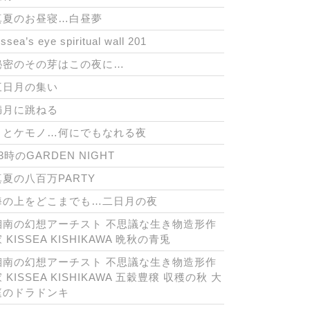
真夏のお昼寝…白昼夢
issea’s eye spiritual wall 201
秘密のその芽はこの夜に…
三日月の集い
満月に跳ねる
月とケモノ…何にでもなれる夜
3時のGARDEN NIGHT
真夏の八百万PARTY
海の上をどこまでも…二日月の夜
湘南の幻想アーチスト 不思議な生き物造形作
 KISSEA KISHIKAWA 晩秋の青兎
湘南の幻想アーチスト 不思議な生き物造形作
 KISSEA KISHIKAWA 五穀豊穣 収穫の秋 大
庭のドラドンキ