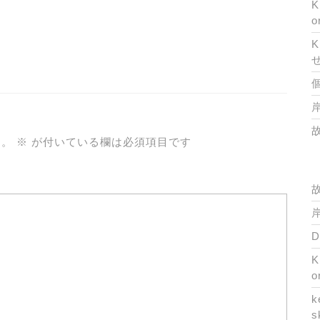
K
o
K
岸
ん。
※
が付いている欄は必須項目です
岸
K
o
k
s