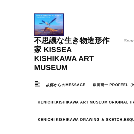
Skip
to
content
Searc
不思議な生き物造形作
for:
家 KISSEA
KISHIKAWA ART
MUSEUM
故郷からのMESSAGE
岸川研一 PROFEEL（K
KENICHI.KISHIKAWA ART MUSEUM ORIGINAL 
KENICHI KISHIKAWA DRAWING ＆ SKETCH,ESQ