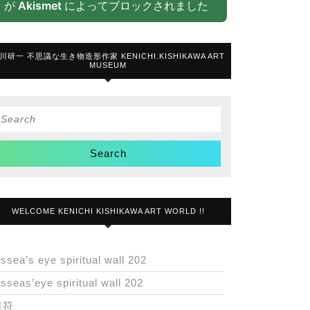
が
Akismet
によってブロックされました
川研一 不思議な生き物造形作家 KENICHI.KISHIKAWA ART
MUSEUM
Search
or:
WELCOME KENICHI KISHIKAWA ART WORLD !!
issea’s eye spiritual wall 202
isseas’eye spiritual wall 202
護符