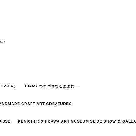
h
ISSEA）
DIARY つれづれなるままに…
HANDMADE CRAFT ART CREATURES
UISSE
KENICHI.KISHIKAWA ART MUSEUM SLIDE SHOW ＆ GALL