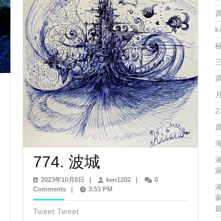
k
2
774.
774. 波城
家
波
頼
2023
ken1202
2023年10月8日
|
ken1202
|
0
年
Comments
|
3:53 PM
城
家
10
月
Tweet Tweet
8