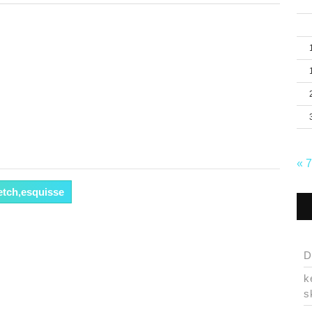
« 
etch,esquisse
D
k
s