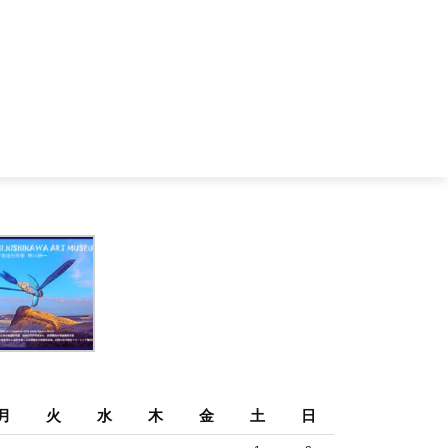
月
火
水
木
金
土
日