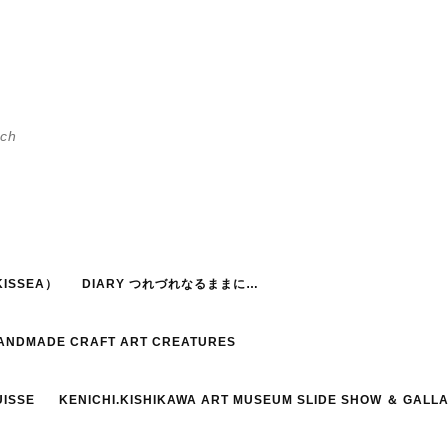
h
ISSEA）
DIARY つれづれなるままに…
HANDMADE CRAFT ART CREATURES
UISSE
KENICHI.KISHIKAWA ART MUSEUM SLIDE SHOW ＆ GALL