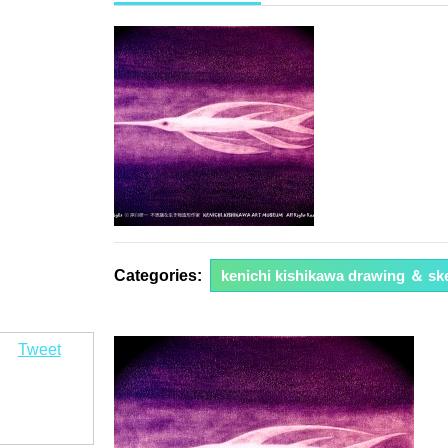
年
10
月
16
日
Categories:
kenichi kishikawa drawing ＆ sk
Tweet