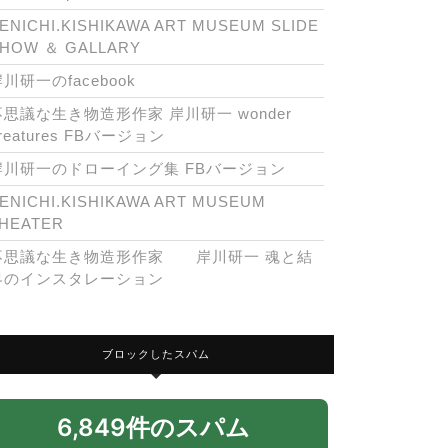
ENICHI.KISHIKAWA ART MUSEUM SLIDE
HOW ＆ GALLARY
川研一のfacebook
不思議な生き物造形作家 岸川研一 wonder
reatures FBバージョン
岸川研一のドローイング集 FBバージョン
ENICHI.KISHIKAWA ART MUSEUM
HEATER
不思議な生き物造形作家 岸川研一 魂と結
界のインスタレーション
ブロックしたスパム
6,849件のスパム