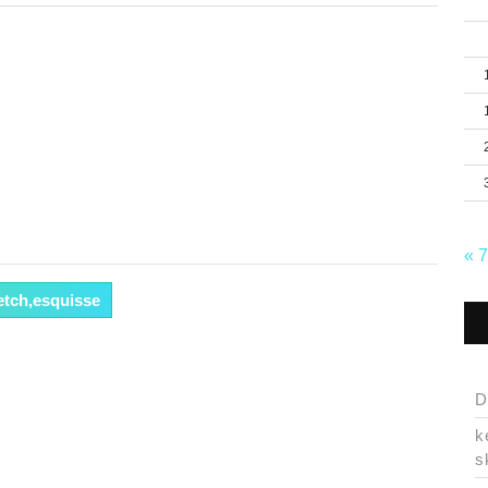
« 
etch,esquisse
D
k
s