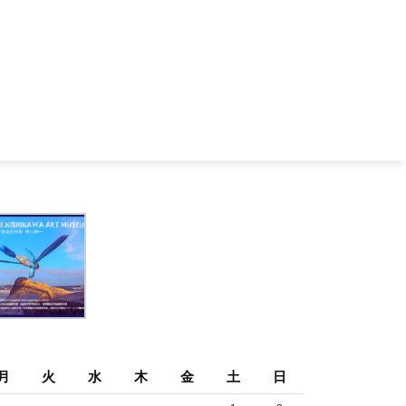
月
火
水
木
金
土
日