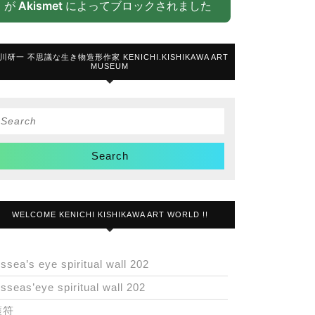
が
Akismet
によってブロックされました
川研一 不思議な生き物造形作家 KENICHI.KISHIKAWA ART
MUSEUM
Search
or:
WELCOME KENICHI KISHIKAWA ART WORLD !!
issea’s eye spiritual wall 202
isseas’eye spiritual wall 202
護符