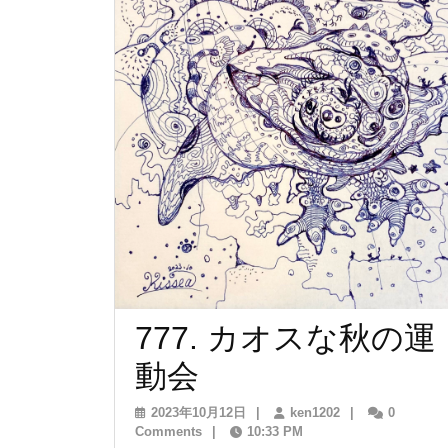
ン
777. カオスな秋の運
777.
動会
カ
2023
ken1202
2023年10月12日
|
ken1202
|
0
年
Comments
|
10:33 PM