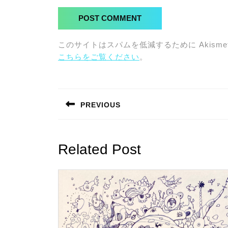
このサイトはスパムを低減するために Akisme
こちらをご覧ください
。
投
稿
PREVIOUS
ナ
Previous
post:
ビ
Related Post
ゲ
ー
シ
ョ