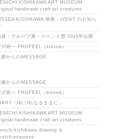
ENICHI.KISHIKAWA ART MUSEUM
riginal handmade craft art creatures
ISSEA KISHIKAWA 個展・IVENT のお知ら
せ
個展・グループ展・イベント歴 2015年以降
川研一 PROFEEL（kissea）
故郷からのMESSAGE
故郷からのMESSAGE
川研一 PROFEEL（kissea）
DIARY つれづれなるままに…
ENICHI.KISHIKAWA ART MUSEUM
riginal handmade craft art creatures
enichi kishikawa drawing ＆
ketch,esquisse