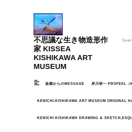
Skip
to
content
Searc
不思議な生き物造形作
for:
家 KISSEA
KISHIKAWA ART
MUSEUM
故郷からのMESSAGE
岸川研一 PROFEEL（K
KENICHI.KISHIKAWA ART MUSEUM ORIGINAL 
KENICHI KISHIKAWA DRAWING ＆ SKETCH,ESQ