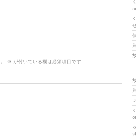
K
o
K
岸
ん。
※
が付いている欄は必須項目です
岸
K
o
k
s