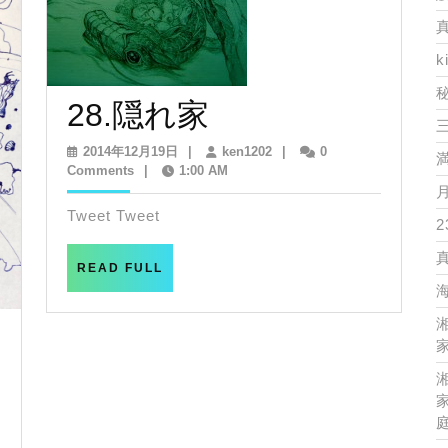
k
28.
28.隠れ家
隠
2014
ken1202
2014年12月19日
|
ken1202
|
0
年
Comments
|
1:00 AM
れ
12
月
Tweet Tweet
家
2
19
日
READ
READ FULL
FULL
家
家