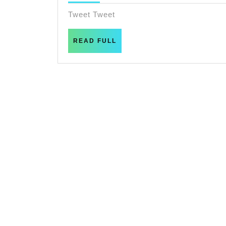
オ
10
月
Tweet Tweet
ス
12
日
な
READ
READ FULL
FULL
秋
の
運
動
会