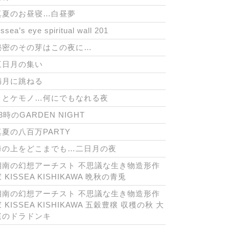
真夏のお昼寝…白昼夢
issea’s eye spiritual wall 201
秘密のその芽はこの夜に…
三日月の集い
満月に跳ねる
月とケモノ…何にでもなれる夜
3時のGARDEN NIGHT
真夏の八百万PARTY
海の上をどこまでも…二日月の夜
湘南の幻想アーチスト 不思議な生き物造形作
 KISSEA KISHIKAWA 晩秋の青兎
湘南の幻想アーチスト 不思議な生き物造形作
 KISSEA KISHIKAWA 五穀豊穣 収穫の秋 大
庭のドラドンキ