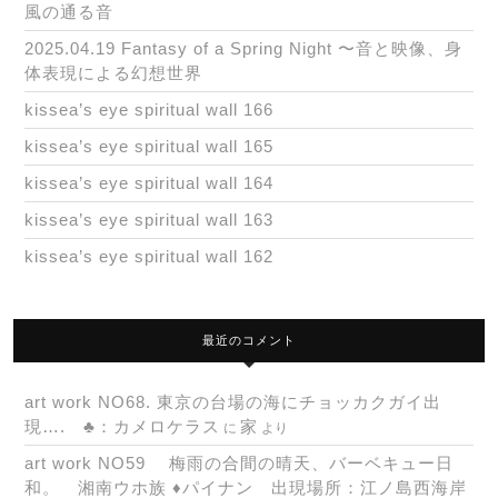
風の通る音
2025.04.19 Fantasy of a Spring Night 〜音と映像、身
体表現による幻想世界
kissea’s eye spiritual wall 166
kissea’s eye spiritual wall 165
kissea’s eye spiritual wall 164
kissea’s eye spiritual wall 163
kissea’s eye spiritual wall 162
最近のコメント
art work NO68. 東京の台場の海にチョッカクガイ出
現…. ♣：カメロケラス
家
に
より
art work NO59 梅雨の合間の晴天、バーベキュー日
和。 湘南ウホ族 ♦パイナン 出現場所：江ノ島西海岸