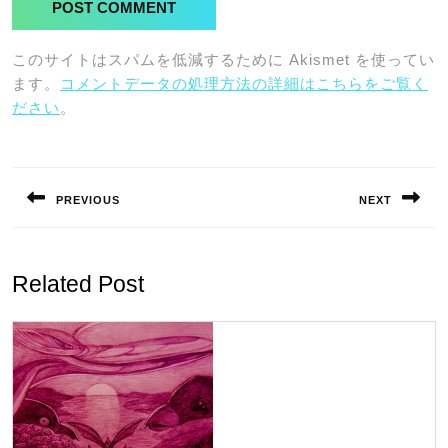
このサイトはスパムを低減するために Akismet を使ってい
ます。
コメントデータの処理方法の詳細はこちらをご覧く
ださい
。
投
稿
PREVIOUS
NEXT
ナ
Previous
Next
ビ
post:
post:
ゲ
Related Post
ー
シ
ョ
ン