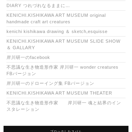
DIARY つれづれなるままに…
KENICHI.KISHIKAWA ART MUSEUM original
handmade craft art creatures
kenichi kishikawa drawing ＆ sketch,esquisse
KENICHI.KISHIKAWA ART MUSEUM SLIDE SHOW
＆ GALLARY
岸川研一のfacebook
不思議な生き物造形作家 岸川研一 wonder creatures
FBバージョン
岸川研一のドローイング集 FBバージョン
KENICHI.KISHIKAWA ART MUSEUM THEATER
不思議な生き物造形作家 岸川研一 魂と結界のイン
スタレーション
ブロックしたスパム