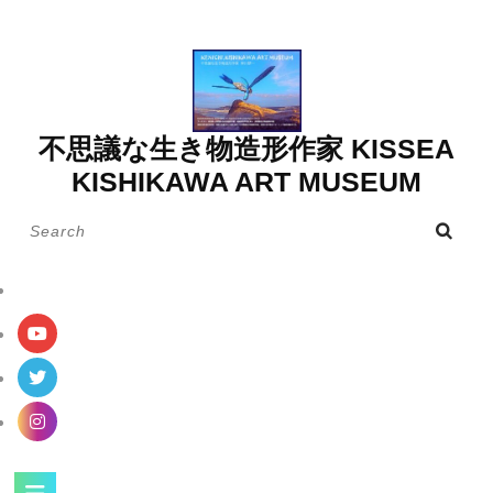
Skip
to
content
不思議な生き物造形作家 KISSEA
KISHIKAWA ART MUSEUM
Search
for:
Open