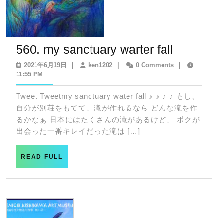
560.
560. my sanctuary warter fall
my
2021
ken1202
2021年6月19日
|
ken1202
|
0 Comments
|
年
11:55 PM
sanctua
6
warter
月
Tweet Tweetmy sanctuary water fall ♪ ♪ ♪ ♪ もし、
19
fall
自分が別荘をもてて、滝が作れるなら どんな滝を作
日
るかなぁ 日本にはたくさんの滝があるけど、 ボクが
出会った一番キレイだった滝は […]
READ
READ FULL
FULL