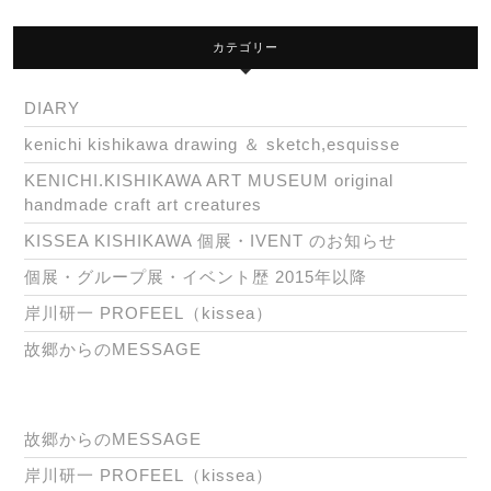
カテゴリー
DIARY
kenichi kishikawa drawing ＆ sketch,esquisse
KENICHI.KISHIKAWA ART MUSEUM original
handmade craft art creatures
KISSEA KISHIKAWA 個展・IVENT のお知らせ
個展・グループ展・イベント歴 2015年以降
岸川研一 PROFEEL（kissea）
故郷からのMESSAGE
故郷からのMESSAGE
岸川研一 PROFEEL（kissea）