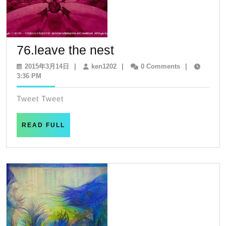
76.leave
76.leave the nest
the
2015
ken1202
2015年3月14日
|
ken1202
|
0 Comments
|
年
3:36 PM
nest
3
月
Tweet Tweet
14
日
READ
READ FULL
FULL