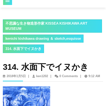
Button
不思議な生き物造形作家 KISSEA KISHIKAWA ART
MUSEUM
kenichi kishikawa drawing ＆ sketch,esquisse
314. 水面下でイヌかき
314. 水面下でイヌかき
2018
ken1202
2018年1月5日
|
ken1202
|
0 Comments
|
9:12 AM
年
1
月
5
日