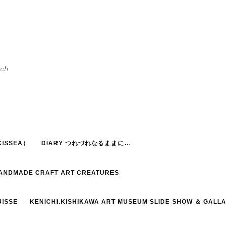
h
ISSEA）
DIARY つれづれなるままに…
HANDMADE CRAFT ART CREATURES
UISSE
KENICHI.KISHIKAWA ART MUSEUM SLIDE SHOW ＆ GALL