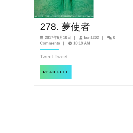
278.
278. 夢使者
夢
2017
ken1202
2017年6月10日
|
ken1202
|
0
年
Comments
|
10:18 AM
使
6
月
Tweet Tweet
者
10
日
READ
READ FULL
FULL