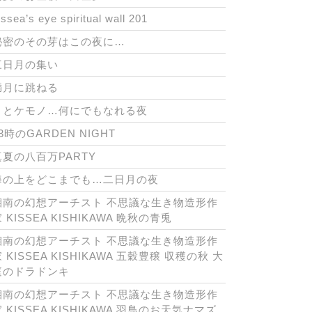
issea’s eye spiritual wall 201
秘密のその芽はこの夜に…
三日月の集い
満月に跳ねる
月とケモノ…何にでもなれる夜
3時のGARDEN NIGHT
真夏の八百万PARTY
海の上をどこまでも…二日月の夜
湘南の幻想アーチスト 不思議な生き物造形作
 KISSEA KISHIKAWA 晩秋の青兎
湘南の幻想アーチスト 不思議な生き物造形作
 KISSEA KISHIKAWA 五穀豊穣 収穫の秋 大
庭のドラドンキ
湘南の幻想アーチスト 不思議な生き物造形作
 KISSEA KISHIKAWA 羽鳥のお天気ナマズ