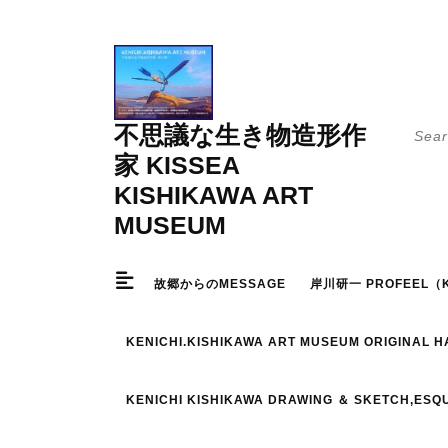
Skip
to
content
Searc
不思議な生き物造形作
for:
家 KISSEA
KISHIKAWA ART
MUSEUM
故郷からのMESSAGE
岸川研一 PROFEEL（K
KENICHI.KISHIKAWA ART MUSEUM ORIGINAL 
KENICHI KISHIKAWA DRAWING ＆ SKETCH,ESQ