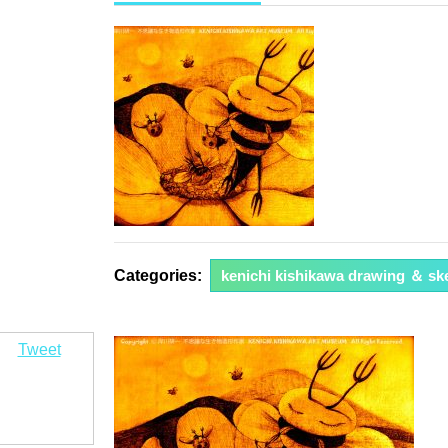
年
10
月
8
日
Categories:
kenichi kishikawa drawing ＆ sk
Tweet