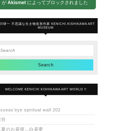
が
Akismet
によってブロックされました
川研一 不思議な生き物造形作家 KENICHI.KISHIKAWA ART
MUSEUM
Search
or:
WELCOME KENICHI KISHIKAWA ART WORLD !!
isseas’eye spiritual wall 202
護符
真夏のお昼寝…白昼夢