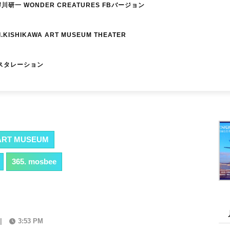
研一 WONDER CREATURES FBバージョン
I.KISHIKAWA ART MUSEUM THEATER
スタレーション
RT MUSEUM
365. mosbee
|
3:53 PM