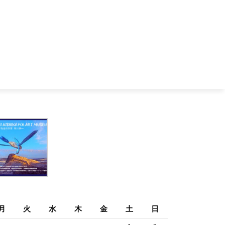
月
火
水
木
金
土
日