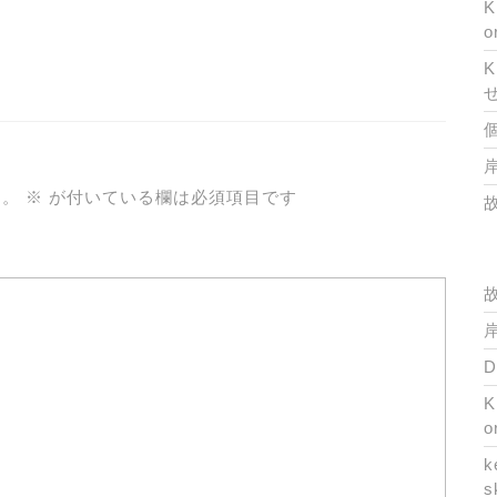
K
o
K
岸
ん。
※
が付いている欄は必須項目です
岸
K
o
k
s