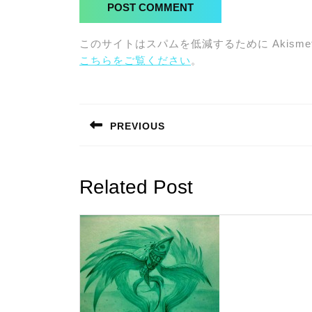
このサイトはスパムを低減するために Akisme
こちらをご覧ください
。
投
稿
PREVIOUS
ナ
Previous
post:
ビ
Related Post
ゲ
ー
シ
ョ
ン