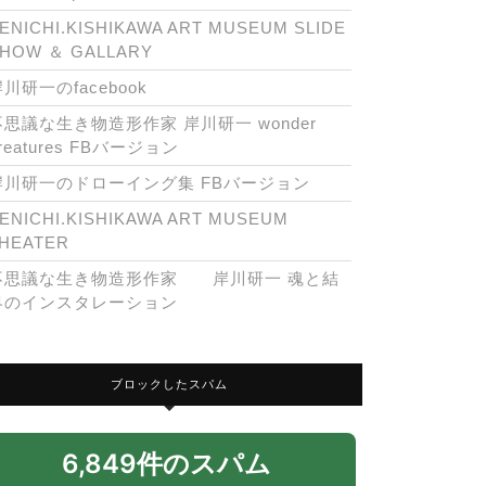
ENICHI.KISHIKAWA ART MUSEUM SLIDE
HOW ＆ GALLARY
川研一のfacebook
不思議な生き物造形作家 岸川研一 wonder
reatures FBバージョン
岸川研一のドローイング集 FBバージョン
ENICHI.KISHIKAWA ART MUSEUM
HEATER
不思議な生き物造形作家 岸川研一 魂と結
界のインスタレーション
ブロックしたスパム
6,849件のスパム