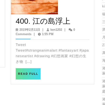
k
400.
400. 江の島浮上
江
2019
ken1202
2019年2月11日
|
ken1202
|
0
年
Comments
|
1:55 PM
の
2
月
Tweet
2
島
11
Tweet#strangeanimalart #fantasyart #japa
日
浮
neseartist #drawing #幻想画家 #幻想の生
き物 […]
上
家
READ
READ FULL
FULL
家
家