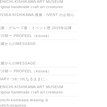
ENICHI.KISHIKAWA ART MUSEUM
riginal handmade craft art creatures
ISSEA KISHIKAWA 個展・IVENT のお知ら
せ
個展・グループ展・イベント歴 2015年以降
川研一 PROFEEL（kissea）
故郷からのMESSAGE
故郷からのMESSAGE
川研一 PROFEEL（kissea）
DIARY つれづれなるままに…
ENICHI.KISHIKAWA ART MUSEUM
riginal handmade craft art creatures
enichi kishikawa drawing ＆
ketch,esquisse