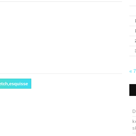
« 
etch,esquisse
D
k
s