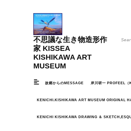
Skip
to
content
Searc
不思議な生き物造形作
for:
家 KISSEA
KISHIKAWA ART
MUSEUM
故郷からのMESSAGE
岸川研一 PROFEEL（K
KENICHI.KISHIKAWA ART MUSEUM ORIGINAL 
KENICHI KISHIKAWA DRAWING ＆ SKETCH,ESQ