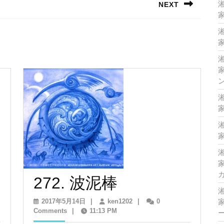
NEXT
家
Next
post:
家
家
家
家
家
8.
272.
272. 波泥棒
mino
波
2017
ken1202
2017年5月14日
|
ken1202
|
0
家
年
Comments
|
11:13 PM
iagara
泥
5