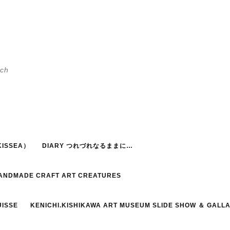
h
ISSEA）
DIARY つれづれなるままに…
HANDMADE CRAFT ART CREATURES
UISSE
KENICHI.KISHIKAWA ART MUSEUM SLIDE SHOW ＆ GALL