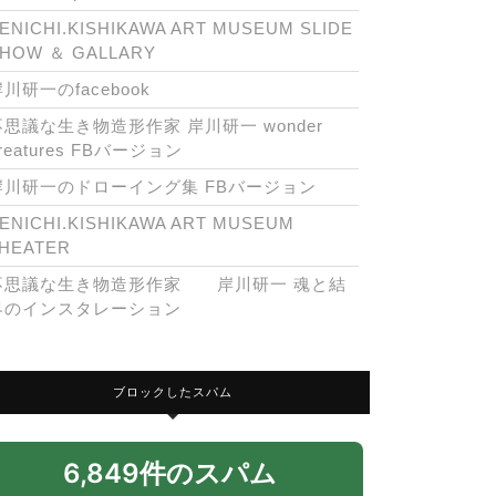
ENICHI.KISHIKAWA ART MUSEUM SLIDE
HOW ＆ GALLARY
川研一のfacebook
不思議な生き物造形作家 岸川研一 wonder
reatures FBバージョン
岸川研一のドローイング集 FBバージョン
ENICHI.KISHIKAWA ART MUSEUM
HEATER
不思議な生き物造形作家 岸川研一 魂と結
界のインスタレーション
ブロックしたスパム
6,849件のスパム