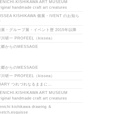
ENICHI.KISHIKAWA ART MUSEUM
riginal handmade craft art creatures
ISSEA KISHIKAWA 個展・IVENT のお知ら
せ
個展・グループ展・イベント歴 2015年以降
川研一 PROFEEL（kissea）
故郷からのMESSAGE
故郷からのMESSAGE
川研一 PROFEEL（kissea）
DIARY つれづれなるままに…
ENICHI.KISHIKAWA ART MUSEUM
riginal handmade craft art creatures
enichi kishikawa drawing ＆
ketch,esquisse