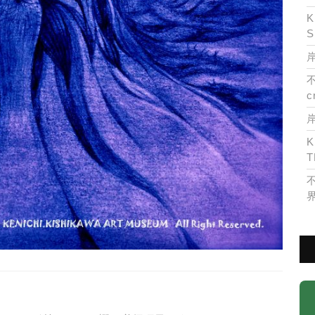
K
S
岸
c
K
T