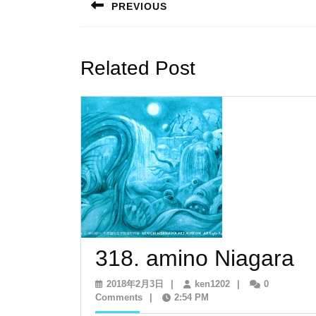
PREVIOUS
ナ
Previous
post:
ビ
Related Post
ゲ
ー
シ
ョ
ン
31
318. amino Niagara
a
2018
ken1202
2018年2月3日
|
ken1202
|
0
年
Comments
|
2:54 PM
N
2