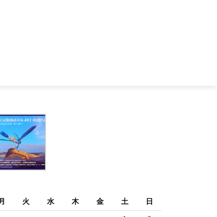
月
火
水
木
金
土
日