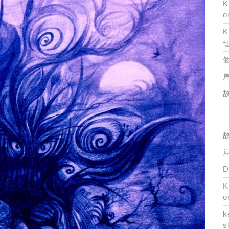
K
o
K
岸
岸
K
o
k
s