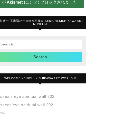
が
Akismet
によってブロックされました
川研一 不思議な生き物造形作家 KENICHI.KISHIKAWA ART
MUSEUM
Search
or:
WELCOME KENICHI KISHIKAWA ART WORLD !!
issea’s eye spiritual wall 202
isseas’eye spiritual wall 202
護符