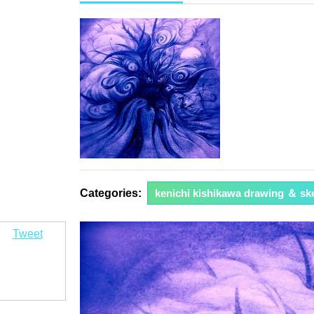
年
2
月
24
日
Categories:
kenichi kishikawa drawing ＆ sk
Tweet