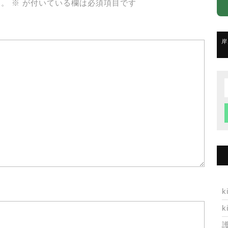
ん。
※
が付いている欄は必須項目です
岸
f
k
k