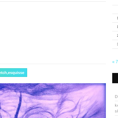
« 
etch,esquisse
D
k
s