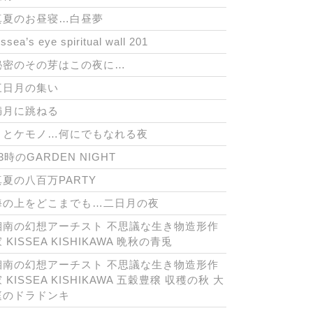
真夏のお昼寝…白昼夢
issea’s eye spiritual wall 201
秘密のその芽はこの夜に…
三日月の集い
満月に跳ねる
月とケモノ…何にでもなれる夜
3時のGARDEN NIGHT
真夏の八百万PARTY
海の上をどこまでも…二日月の夜
湘南の幻想アーチスト 不思議な生き物造形作
 KISSEA KISHIKAWA 晩秋の青兎
湘南の幻想アーチスト 不思議な生き物造形作
 KISSEA KISHIKAWA 五穀豊穣 収穫の秋 大
庭のドラドンキ