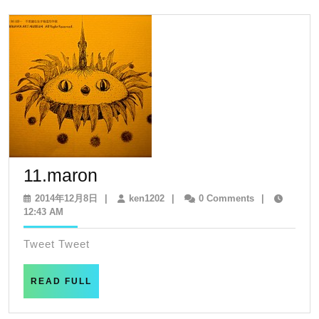
へ
ヒ
ッ
チ
ハ
イ
ク
11.maron
11.maron
2014
ken1202
2014年12月8日
|
ken1202
|
0 Comments
|
年
12:43 AM
12
月
Tweet Tweet
8
日
READ
READ FULL
FULL