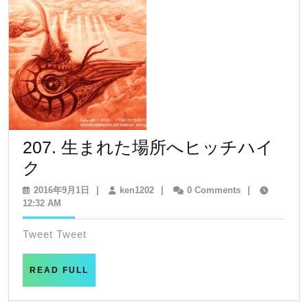
ョ
ン
207. 生まれた場所へヒッチハイ
207.
ク
生
2016
ken1202
2016年9月1日
|
ken1202
|
0 Comments
|
年
12:32 AM
ま
9
れ
月
Tweet Tweet
1
た
日
場
READ
READ FULL
FULL
所