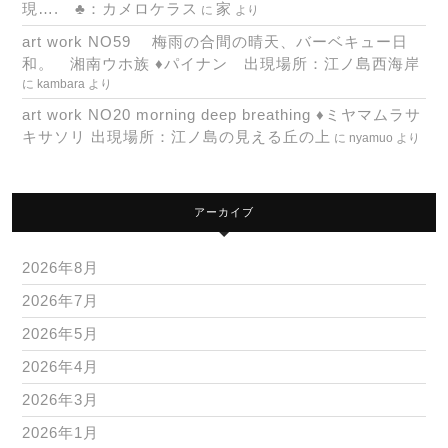
現…. ♣：カメロケラス
家
に
より
art work NO59 梅雨の合間の晴天、バーベキュー日
和。 湘南ウホ族 ♦パイナン 出現場所：江ノ島西海岸
に
kambara
より
art work NO20 morning deep breathing ♦ミヤマムラサ
キサソリ 出現場所：江ノ島の見える丘の上
に
nyamuo
より
アーカイブ
2026年8月
2026年7月
2026年5月
2026年4月
2026年3月
2026年1月