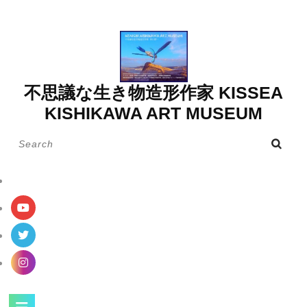
Skip
to
content
不思議な生き物造形作家 KISSEA
KISHIKAWA ART MUSEUM
Search
for:
Open