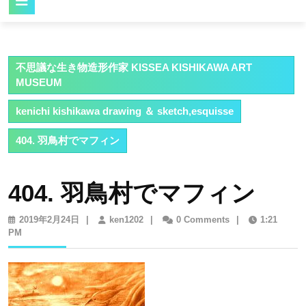
Button
不思議な生き物造形作家 KISSEA KISHIKAWA ART
MUSEUM
kenichi kishikawa drawing ＆ sketch,esquisse
404. 羽鳥村でマフィン
404. 羽鳥村でマフィン
2019
ken1202
2019年2月24日
|
ken1202
|
0 Comments
|
1:21
年
PM
2
月
24
日