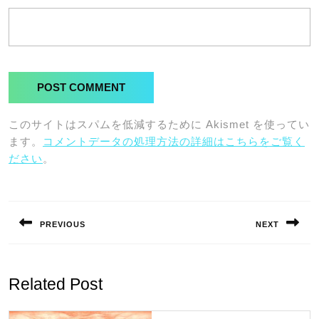
このサイトはスパムを低減するために Akismet を使ってい
ます。
コメントデータの処理方法の詳細はこちらをご覧く
ださい
。
投
稿
PREVIOUS
NEXT
ナ
Previous
Next
ビ
post:
post:
ゲ
Related Post
ー
シ