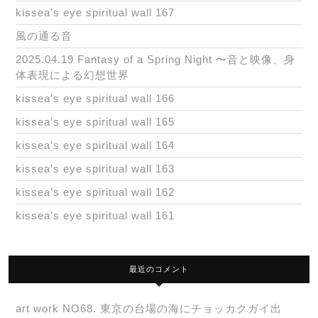
kissea’s eye spiritual wall 167
風の通る音
2025.04.19 Fantasy of a Spring Night 〜音と映像、身
体表現による幻想世界
kissea’s eye spiritual wall 166
kissea’s eye spiritual wall 165
kissea’s eye spiritual wall 164
kissea’s eye spiritual wall 163
kissea’s eye spiritual wall 162
kissea’s eye spiritual wall 161
最近のコメント
art work NO68. 東京の台場の海にチョッカクガイ出