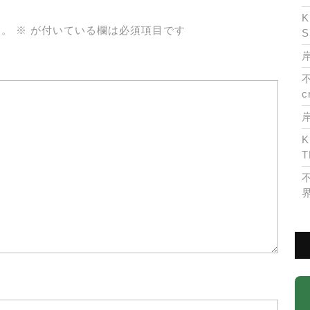
K
ん。
※
が付いている欄は必須項目です
S
岸
c
K
T