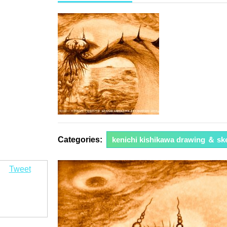
年
4
月
24
日
Categories:
kenichi kishikawa drawing ＆ sk
Tweet