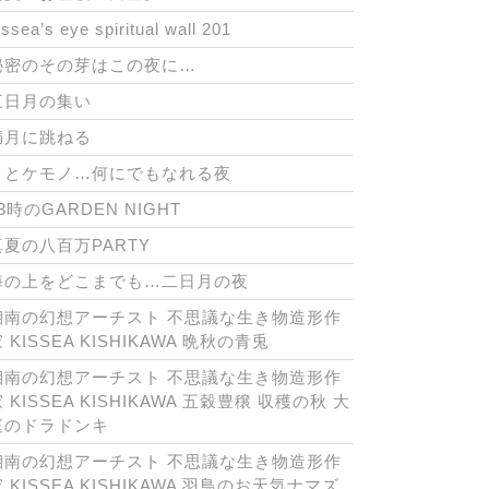
issea’s eye spiritual wall 201
秘密のその芽はこの夜に…
三日月の集い
満月に跳ねる
月とケモノ…何にでもなれる夜
3時のGARDEN NIGHT
真夏の八百万PARTY
海の上をどこまでも…二日月の夜
湘南の幻想アーチスト 不思議な生き物造形作
 KISSEA KISHIKAWA 晩秋の青兎
湘南の幻想アーチスト 不思議な生き物造形作
 KISSEA KISHIKAWA 五穀豊穣 収穫の秋 大
庭のドラドンキ
湘南の幻想アーチスト 不思議な生き物造形作
 KISSEA KISHIKAWA 羽鳥のお天気ナマズ