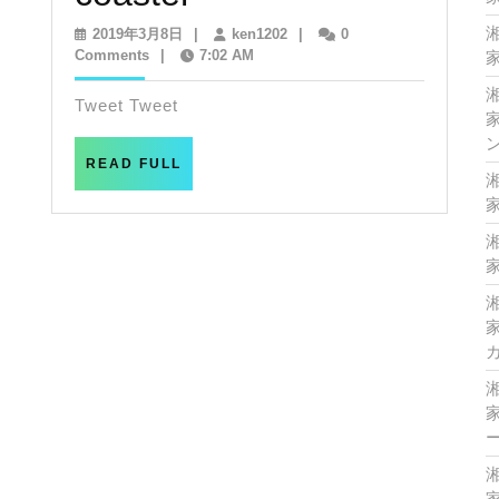
sunset
2019
ken1202
2019年3月8日
|
ken1202
|
0
年
Comments
|
7:02 AM
家
wind
3
月
Tweet Tweet
coaster
8
家
日
READ
READ FULL
FULL
家
家
家
家
家