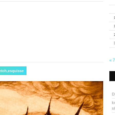
« 
etch,esquisse
D
k
s