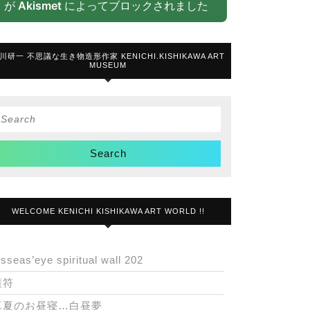
が
Akismet
によってブロックされました
川研一 不思議な生き物造形作家 KENICHI.KISHIKAWA ART
MUSEUM
Search
or:
WELCOME KENICHI KISHIKAWA ART WORLD !!
isseas’eye spiritual wall 202
護符
真夏のお昼寝…白昼夢