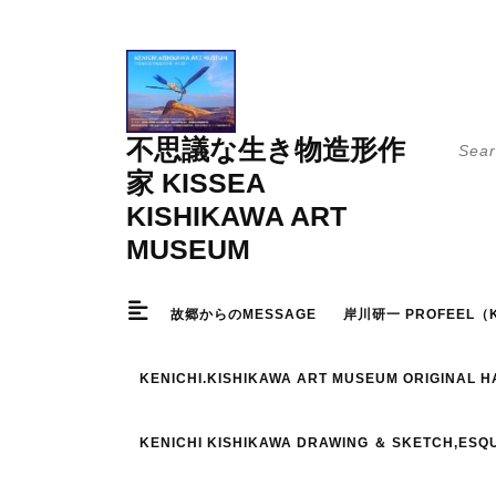
Skip
to
content
Searc
不思議な生き物造形作
for:
家 KISSEA
KISHIKAWA ART
MUSEUM
故郷からのMESSAGE
岸川研一 PROFEEL（K
KENICHI.KISHIKAWA ART MUSEUM ORIGINAL 
KENICHI KISHIKAWA DRAWING ＆ SKETCH,ESQ