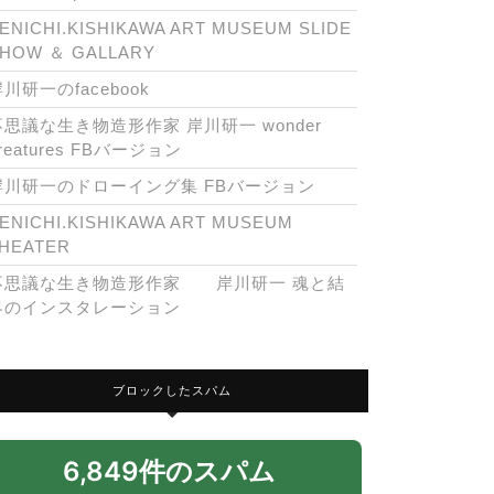
ENICHI.KISHIKAWA ART MUSEUM SLIDE
HOW ＆ GALLARY
川研一のfacebook
不思議な生き物造形作家 岸川研一 wonder
reatures FBバージョン
岸川研一のドローイング集 FBバージョン
ENICHI.KISHIKAWA ART MUSEUM
HEATER
不思議な生き物造形作家 岸川研一 魂と結
界のインスタレーション
ブロックしたスパム
6,849件のスパム