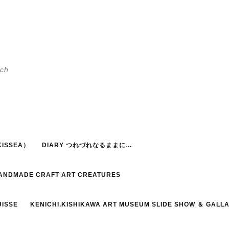
h
ISSEA）
DIARY つれづれなるままに…
HANDMADE CRAFT ART CREATURES
UISSE
KENICHI.KISHIKAWA ART MUSEUM SLIDE SHOW ＆ GALL