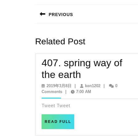
稿
PREVIOUS
ナ
Previous
post:
ビ
Related Post
ゲ
ー
407. spring way of
シ
407.
the earth
ョ
spring
2019
ken1202
2019年3月8日
|
ken1202
|
0
ン
年
Comments
|
7:00 AM
way
3
月
Tweet Tweet
of
8
日
the
READ
READ FULL
FULL
earth