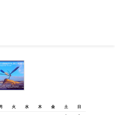
月
火
水
木
金
土
日