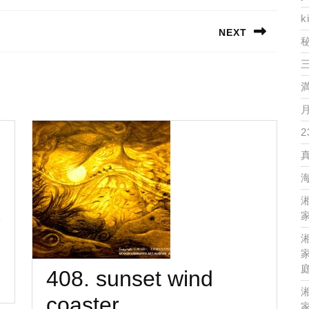
k
NEXT
Next
post:
2
家
家
408. sunset wind
408.
coaster
家