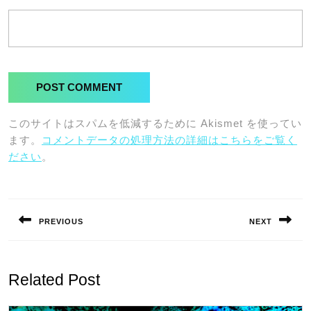
このサイトはスパムを低減するために Akismet を使ってい
ます。
コメントデータの処理方法の詳細はこちらをご覧く
ださい
。
投
稿
PREVIOUS
NEXT
ナ
Previous
Next
ビ
post:
post:
ゲ
Related Post
ー