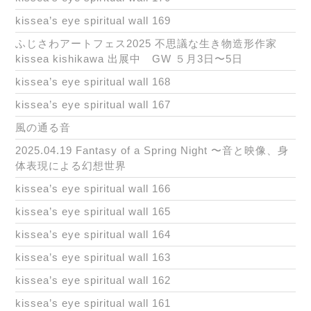
kissea’s eye spiritual wall 169
ふじさわアートフェス2025 不思議な生き物造形作家
kissea kishikawa 出展中 GW ５月3日〜5日
kissea’s eye spiritual wall 168
kissea’s eye spiritual wall 167
風の通る音
2025.04.19 Fantasy of a Spring Night 〜音と映像、身
体表現による幻想世界
kissea’s eye spiritual wall 166
kissea’s eye spiritual wall 165
kissea’s eye spiritual wall 164
kissea’s eye spiritual wall 163
kissea’s eye spiritual wall 162
kissea’s eye spiritual wall 161