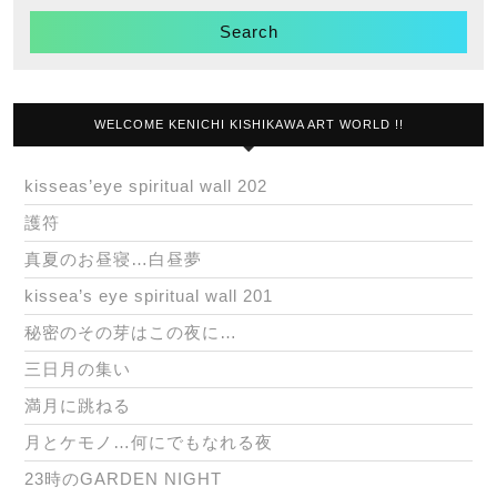
WELCOME KENICHI KISHIKAWA ART WORLD !!
kisseas’eye spiritual wall 202
護符
真夏のお昼寝…白昼夢
kissea’s eye spiritual wall 201
秘密のその芽はこの夜に…
三日月の集い
満月に跳ねる
月とケモノ…何にでもなれる夜
23時のGARDEN NIGHT