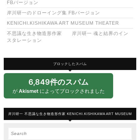
FBバージョン
岸川研一のドローイング集 FBバージョン
KENICHI.KISHIKAWA ART MUSEUM THEATER
不思議な生き物造形作家 岸川研一 魂と結界のイン
スタレーション
ブロックしたスパム
6,849件のスパム
が
Akismet
によってブロックされました
岸川研一 不思議な生き物造形作家 KENICHI.KISHIKAWA ART MUSEUM
Search
for: