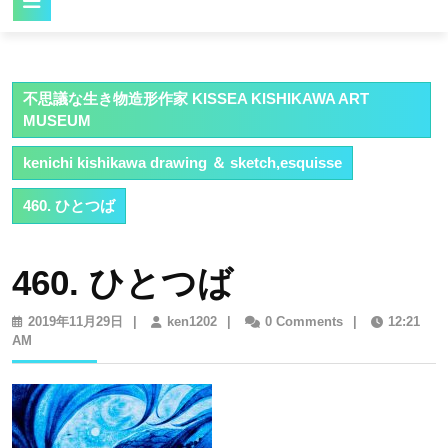
Button
不思議な生き物造形作家 KISSEA KISHIKAWA ART
MUSEUM
kenichi kishikawa drawing ＆ sketch,esquisse
460. ひとつば
460. ひとつば
2019
ken1202
2019年11月29日
|
ken1202
|
0 Comments
|
12:21
年
AM
11
月
29
日