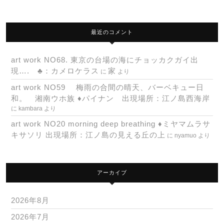
最近のコメント
art work NO68. 東京の台場の海にチョッカクガイ出
現…. ♣：カメロケラス
家
に
より
art work NO59 梅雨の合間の晴天、バーベキュー日
和。 湘南ウホ族 ♦パイナン 出現場所：江ノ島西海岸
に
kambara
より
art work NO20 morning deep breathing ♦ミヤマムラサ
キサソリ 出現場所：江ノ島の見える丘の上
に
nyamuo
より
アーカイブ
2026年8月
2026年7月