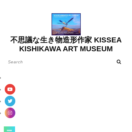
Skip
to
content
不思議な生き物造形作家 KISSEA
KISHIKAWA ART MUSEUM
Search
for:
Open