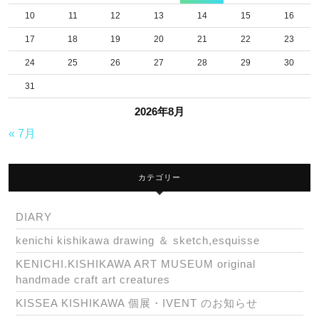
10
11
12
13
14
15
16
17
18
19
20
21
22
23
24
25
26
27
28
29
30
31
2026年8月
« 7月
カテゴリー
DIARY
kenichi kishikawa drawing ＆ sketch,esquisse
KENICHI.KISHIKAWA ART MUSEUM original
handmade craft art creatures
KISSEA KISHIKAWA 個展・IVENT のお知らせ