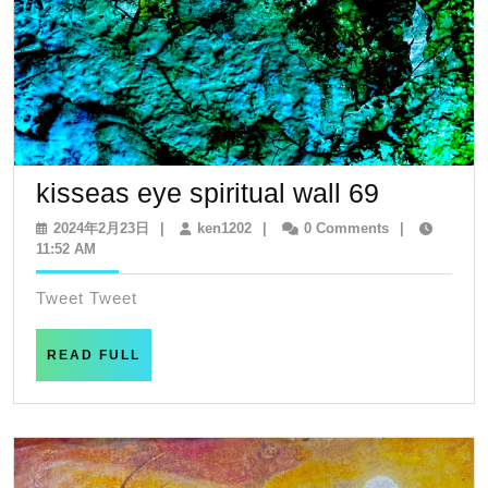
kisseas
kisseas eye spiritual wall 69
eye
2024
ken1202
2024年2月23日
|
ken1202
|
0 Comments
|
年
11:52 AM
spiritual
2
wall
月
Tweet Tweet
23
69
日
READ
READ FULL
FULL