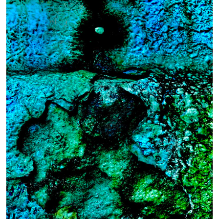
シ
ョ
ン