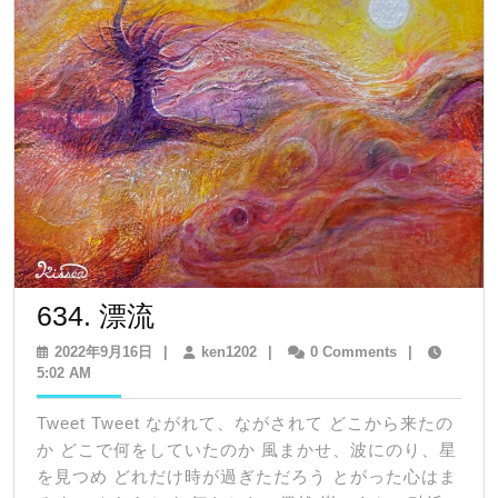
634.
634. 漂流
漂
2022
ken1202
2022年9月16日
|
ken1202
|
0 Comments
|
年
5:02 AM
流
9
月
Tweet Tweet ながれて、ながされて どこから来たの
16
か どこで何をしていたのか 風まかせ、波にのり、星
日
を見つめ どれだけ時が過ぎただろう とがった心はま