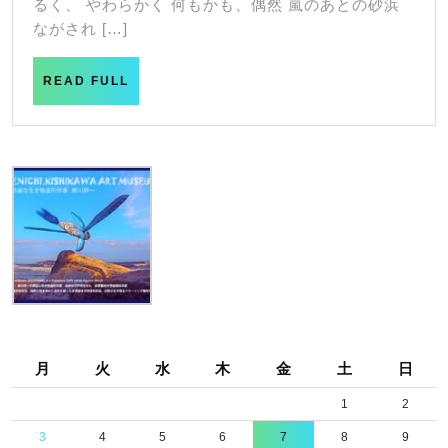
るく、 やわらかく 何もかも、偶然 嵐のあとの砂浜
ながされ […]
READ
READ FULL
FULL
月
火
水
木
金
土
日
1
2
3
4
5
6
7
8
9