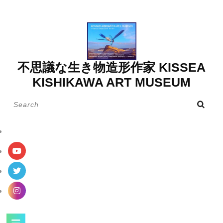
Skip
to
content
不思議な生き物造形作家 KISSEA
KISHIKAWA ART MUSEUM
Search
for:
Open