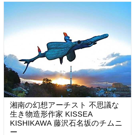
ヤ
マ
ム
ラ
サ
キ
サ
ソ
リ
出
現
湘南の幻想アーチスト 不思議な
場
生き物造形作家 KISSEA
所：
KISHIKAWA 藤沢石名坂のチムニ
江
湘
ー
ノ