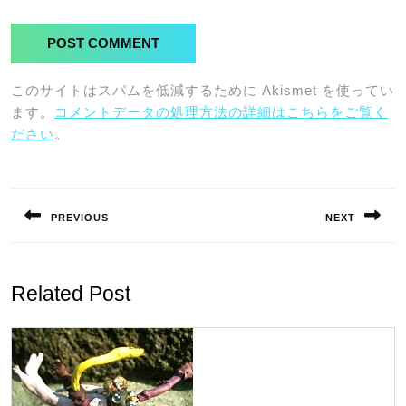
このサイトはスパムを低減するために Akismet を使ってい
ます。
コメントデータの処理方法の詳細はこちらをご覧く
ださい
。
投
稿
PREVIOUS
NEXT
ナ
Previous
Next
ビ
post:
post:
ゲ
Related Post
ー
シ
ョ
ン