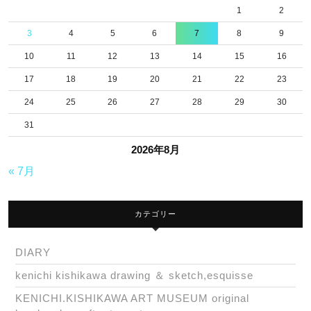
物
1
2
造
3
4
5
6
7
8
9
形
10
11
12
13
14
15
16
作
17
18
19
20
21
22
23
家
24
25
26
27
28
29
30
KISSEA
31
KISHIKAWA
2026年8月
藤
« 7月
沢
石
カテゴリー
名
坂
DIARY
の
kenichi kishikawa drawing ＆ sketch,esquisse
チ
KENICHI.KISHIKAWA ART MUSEUM original
ム