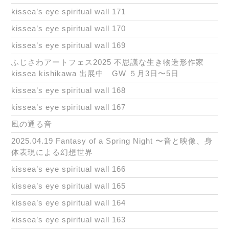
kissea’s eye spiritual wall 171
kissea’s eye spiritual wall 170
kissea’s eye spiritual wall 169
ふじさわアートフェス2025 不思議な生き物造形作家
kissea kishikawa 出展中 GW ５月3日〜5日
kissea’s eye spiritual wall 168
kissea’s eye spiritual wall 167
風の通る音
2025.04.19 Fantasy of a Spring Night 〜音と映像、身
体表現による幻想世界
kissea’s eye spiritual wall 166
kissea’s eye spiritual wall 165
kissea’s eye spiritual wall 164
kissea’s eye spiritual wall 163