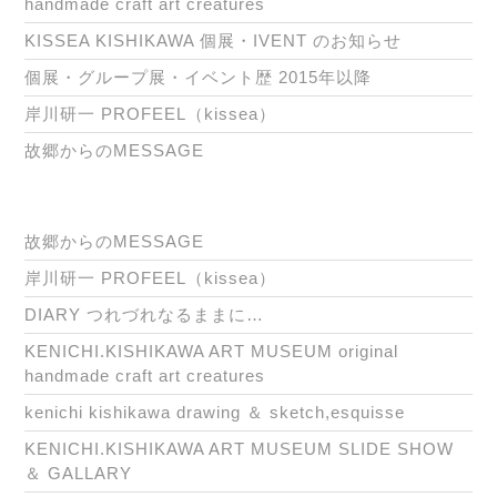
handmade craft art creatures
ニ
KISSEA KISHIKAWA 個展・IVENT のお知らせ
ー
個展・グループ展・イベント歴 2015年以降
岸川研一 PROFEEL（kissea）
故郷からのMESSAGE
故郷からのMESSAGE
岸川研一 PROFEEL（kissea）
DIARY つれづれなるままに…
KENICHI.KISHIKAWA ART MUSEUM original
handmade craft art creatures
kenichi kishikawa drawing ＆ sketch,esquisse
KENICHI.KISHIKAWA ART MUSEUM SLIDE SHOW
＆ GALLARY