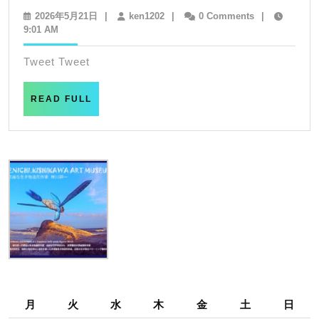
南
島
2026
ken1202
2026年5月21日
|
ken1202
|
0 Comments
|
年
9:01 AM
の
の
5
幻
見
月
Tweet Tweet
21
想
え
日
ア
る
READ
READ FULL
FULL
ー
丘
チ
の
ス
上
ト
不
思
議
な
生
月
火
水
木
金
土
日
き