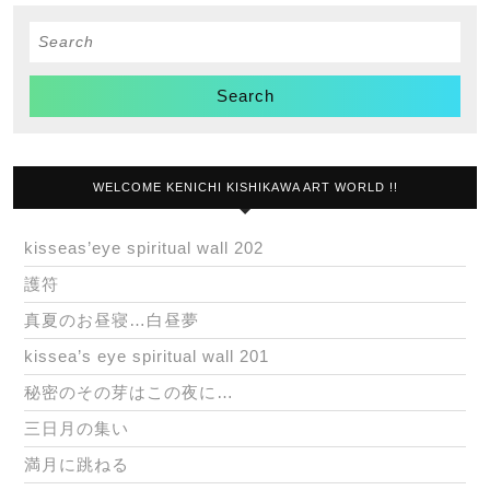
Search
for:
WELCOME KENICHI KISHIKAWA ART WORLD !!
kisseas’eye spiritual wall 202
護符
真夏のお昼寝…白昼夢
kissea’s eye spiritual wall 201
秘密のその芽はこの夜に…
三日月の集い
満月に跳ねる