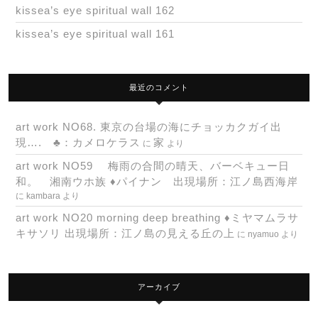
kissea’s eye spiritual wall 162
kissea’s eye spiritual wall 161
最近のコメント
art work NO68. 東京の台場の海にチョッカクガイ出
現…. ♣：カメロケラス
家
に
より
art work NO59 梅雨の合間の晴天、バーベキュー日
和。 湘南ウホ族 ♦パイナン 出現場所：江ノ島西海岸
に
kambara
より
art work NO20 morning deep breathing ♦ミヤマムラサ
キサソリ 出現場所：江ノ島の見える丘の上
に
nyamuo
より
アーカイブ