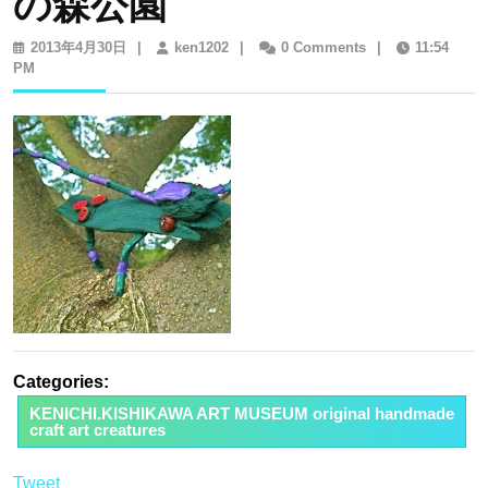
の森公園
2013
ken1202
2013年4月30日
|
ken1202
|
0 Comments
|
11:54
年
PM
4
月
30
日
Categories:
KENICHI.KISHIKAWA ART MUSEUM original handmade
craft art creatures
Tweet