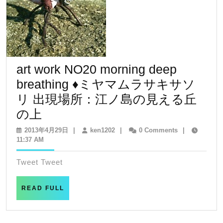
art work NO20 morning deep
breathing ♦ミヤマムラサキサソ
リ 出現場所：江ノ島の見える丘
art
の上
work
2013
ken1202
2013年4月29日
|
ken1202
|
0 Comments
|
年
11:37 AM
NO20
4
morning
月
Tweet Tweet
29
deep
日
breathing
READ
READ FULL
FULL
♦
ミ