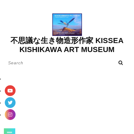
Skip
to
content
不思議な生き物造形作家 KISSEA
KISHIKAWA ART MUSEUM
Search
for:
Open