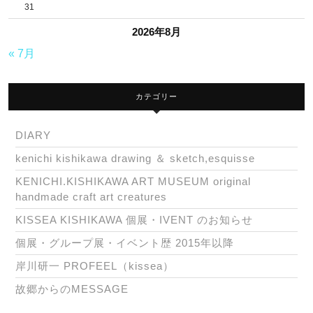
31
2026年8月
« 7月
カテゴリー
DIARY
kenichi kishikawa drawing ＆ sketch,esquisse
KENICHI.KISHIKAWA ART MUSEUM original
handmade craft art creatures
KISSEA KISHIKAWA 個展・IVENT のお知らせ
個展・グループ展・イベント歴 2015年以降
岸川研一 PROFEEL（kissea）
故郷からのMESSAGE