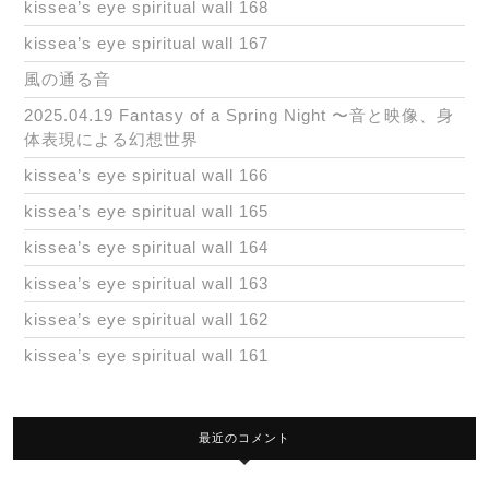
kissea’s eye spiritual wall 168
kissea’s eye spiritual wall 167
風の通る音
2025.04.19 Fantasy of a Spring Night 〜音と映像、身
体表現による幻想世界
kissea’s eye spiritual wall 166
kissea’s eye spiritual wall 165
kissea’s eye spiritual wall 164
kissea’s eye spiritual wall 163
kissea’s eye spiritual wall 162
kissea’s eye spiritual wall 161
最近のコメント