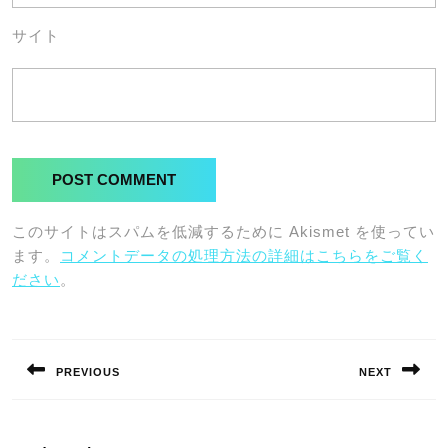
サイト
このサイトはスパムを低減するために Akismet を使ってい
ます。
コメントデータの処理方法の詳細はこちらをご覧く
ださい
。
投
稿
PREVIOUS
NEXT
ナ
Previous
Next
ビ
post:
post:
ゲ