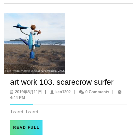
art
art work 103. scarecrow surfer
work
2019
ken1202
2019年5月11日
|
ken1202
|
0 Comments
|
年
4:44 PM
103.
5
scarec
月
Tweet Tweet
11
surfer
日
READ
READ FULL
FULL