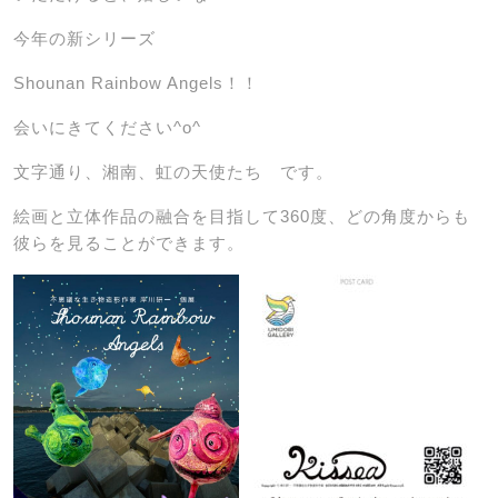
今年の新シリーズ
Shounan Rainbow Angels！！
会いにきてください^o^
文字通り、湘南、虹の天使たち です。
絵画と立体作品の融合を目指して360度、どの角度からも
彼らを見ることができます。