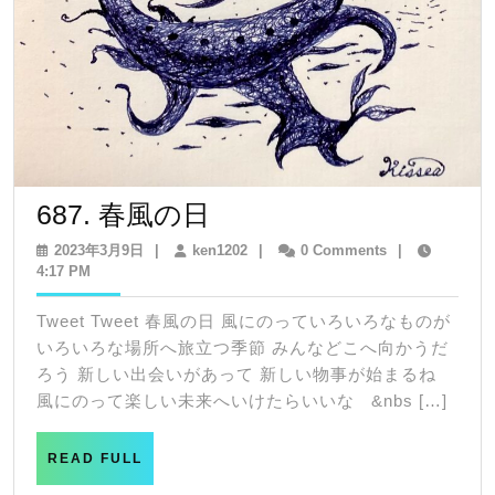
687.
687. 春風の日
春
2023
ken1202
2023年3月9日
|
ken1202
|
0 Comments
|
年
4:17 PM
風
3
の
月
Tweet Tweet 春風の日 風にのっていろいろなものが
9
日
いろいろな場所へ旅立つ季節 みんなどこへ向かうだ
日
ろう 新しい出会いがあって 新しい物事が始まるね
風にのって楽しい未来へいけたらいいな &nbs […]
READ
READ FULL
FULL