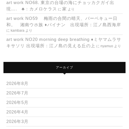
art work NO68. 東京の台場の海にチョッカクガイ出
現…. ♣：カメロケラス
家
に
より
art work NO59 梅雨の合間の晴天、バーベキュー日
和。 湘南ウホ族 ♦パイナン 出現場所：江ノ島西海岸
に
kambara
より
art work NO20 morning deep breathing ♦ミヤマムラサ
キサソリ 出現場所：江ノ島の見える丘の上
に
nyamuo
より
アーカイブ
2026年8月
2026年7月
2026年5月
2026年4月
2026年3月