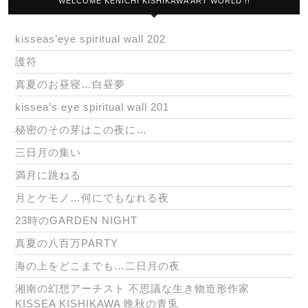
WELCOME KENICHI KISHIKAWA ART WORLD !!
kisseas’eye spiritual wall 202
護符
真夏のお昼寝…白昼夢
kissea’s eye spiritual wall 201
秘密のその芽はこの夜に…
三日月の集い
満月に跳ねる
月とケモノ…何にでもなれる夜
23時のGARDEN NIGHT
真夏の八百万PARTY
海の上をどこまでも…二日月の夜
湘南の幻想アーチスト 不思議な生き物造形作家
KISSEA KISHIKAWA 晩秋の青兎