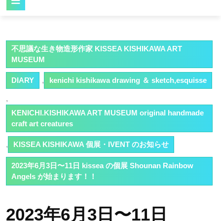
Button
不思議な生き物造形作家 KISSEA KISHIKAWA ART
MUSEUM
DIARY
,
kenichi kishikawa drawing ＆ sketch,esquisse
,
KENICHI.KISHIKAWA ART MUSEUM original handmade
craft art creatures
,
KISSEA KISHIKAWA 個展・IVENT のお知らせ
2023年6月3日〜11日 kissea の個展 Shounan Rainbow
Angels が始まります！！
2023年6月3日〜11日