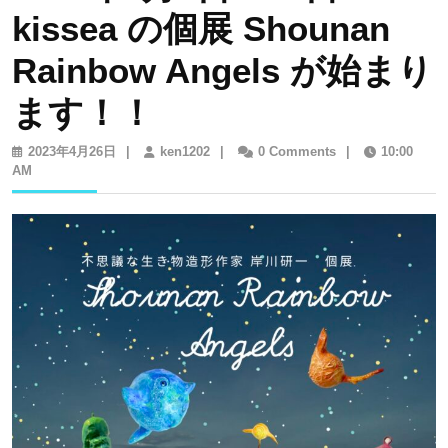
kissea の個展 Shounan
Rainbow Angels が始まり
ます！！
2023
ken1202
2023年4月26日
|
ken1202
|
0 Comments
|
10:00
年
AM
4
月
26
日