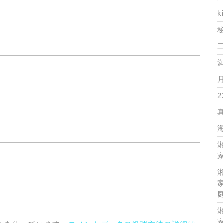
k
2
家
家
家