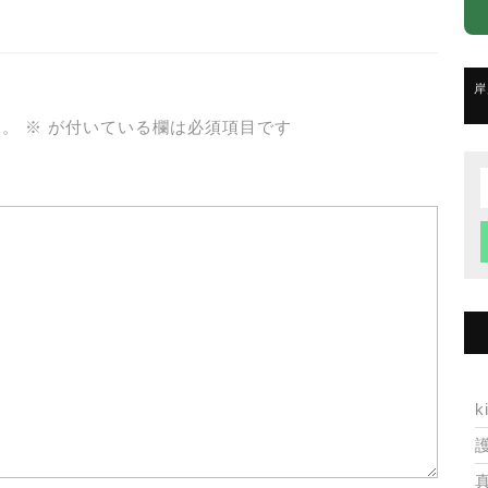
岸
ん。
※
が付いている欄は必須項目です
f
k