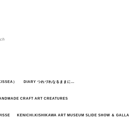
h
ISSEA）
DIARY つれづれなるままに…
HANDMADE CRAFT ART CREATURES
UISSE
KENICHI.KISHIKAWA ART MUSEUM SLIDE SHOW ＆ GALL