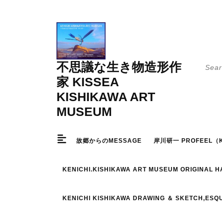
Skip
to
content
Searc
不思議な生き物造形作
for:
家 KISSEA
KISHIKAWA ART
MUSEUM
故郷からのMESSAGE
岸川研一 PROFEEL（K
KENICHI.KISHIKAWA ART MUSEUM ORIGINAL 
KENICHI KISHIKAWA DRAWING ＆ SKETCH,ESQ