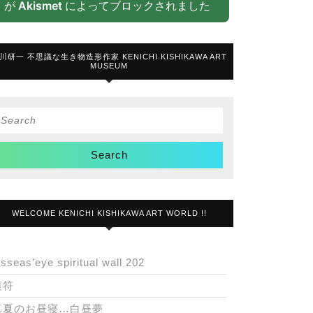
が
Akismet
によってブロックされました
川研一 不思議な生き物造形作家 KENICHI.KISHIKAWA ART
MUSEUM
Search
or:
WELCOME KENICHI KISHIKAWA ART WORLD !!
isseas’eye spiritual wall 202
護符
真夏のお昼寝…白昼夢