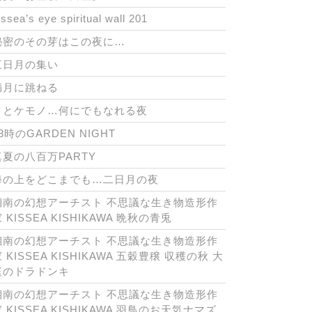
issea’s eye spiritual wall 201
秘密のその芽はこの夜に…
三日月の集い
満月に跳ねる
月とケモノ…何にでもなれる夜
3時のGARDEN NIGHT
真夏の八百万PARTY
海の上をどこまでも…二日月の夜
湘南の幻想アーチスト 不思議な生き物造形作
 KISSEA KISHIKAWA 晩秋の青兎
湘南の幻想アーチスト 不思議な生き物造形作
 KISSEA KISHIKAWA 五穀豊穣 収穫の秋 大
庭のドラドンキ
湘南の幻想アーチスト 不思議な生き物造形作
 KISSEA KISHIKAWA 羽鳥のお天気ナマズ