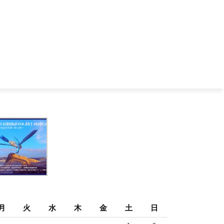
月
火
水
木
金
土
日