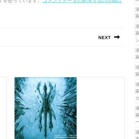
t を使っています。
コメントデータの処理方法の詳細は
家
家
NEXT
Next
post:
家
家
家
家
家