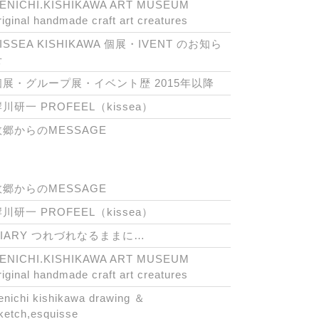
ENICHI.KISHIKAWA ART MUSEUM
riginal handmade craft art creatures
ISSEA KISHIKAWA 個展・IVENT のお知ら
せ
個展・グループ展・イベント歴 2015年以降
川研一 PROFEEL（kissea）
故郷からのMESSAGE
故郷からのMESSAGE
川研一 PROFEEL（kissea）
DIARY つれづれなるままに…
ENICHI.KISHIKAWA ART MUSEUM
riginal handmade craft art creatures
enichi kishikawa drawing ＆
ketch,esquisse