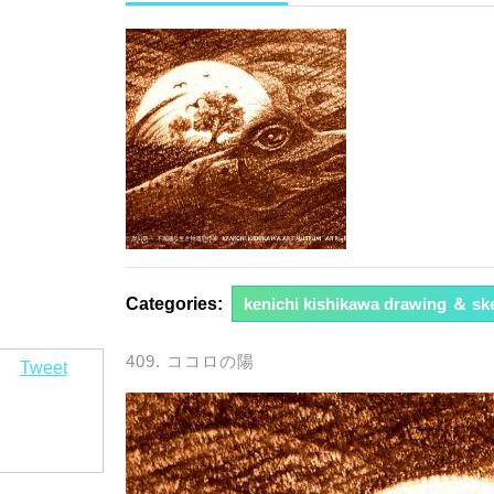
年
3
月
20
日
Categories:
kenichi kishikawa drawing ＆ sk
409. ココロの陽
Tweet