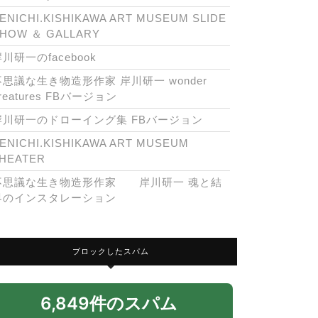
ENICHI.KISHIKAWA ART MUSEUM SLIDE
HOW ＆ GALLARY
川研一のfacebook
不思議な生き物造形作家 岸川研一 wonder
reatures FBバージョン
岸川研一のドローイング集 FBバージョン
ENICHI.KISHIKAWA ART MUSEUM
HEATER
不思議な生き物造形作家 岸川研一 魂と結
界のインスタレーション
ブロックしたスパム
6,849件のスパム