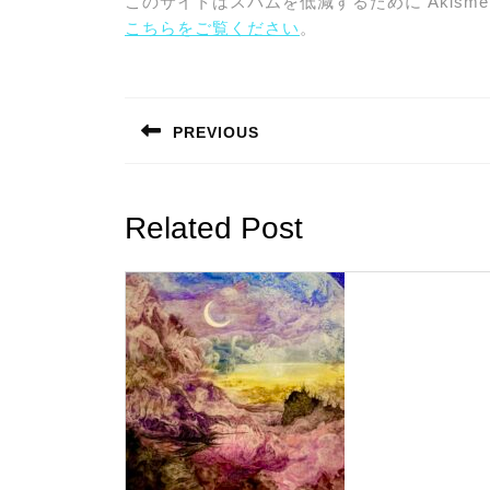
このサイトはスパムを低減するために Akisme
こちらをご覧ください
。
投
稿
PREVIOUS
ナ
Previous
post:
ビ
Related Post
ゲ
ー
シ
ョ
ン