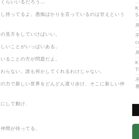
のくらいいるだろう…
K
隠し持ってるよ。愚痴ばかりを言っているのは甘えという
S
岸
のの見方をしていけばいい。
c
楽しいことがいっぱいある。
といることの方が問題だよ。
K
T
変わらない。誰も何かしてくれるわけじゃない。
分の力で新しい世界をどんどん渡り歩け、そこに新しい仲
確にして動け、
と仲間が待ってる。