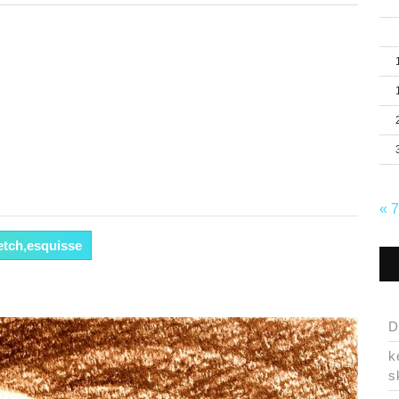
« 
etch,esquisse
D
k
s