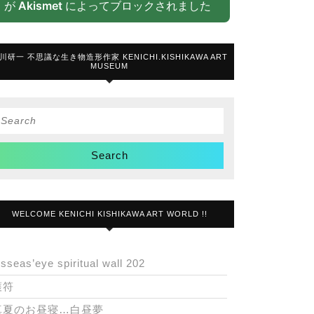
が
Akismet
によってブロックされました
川研一 不思議な生き物造形作家 KENICHI.KISHIKAWA ART
MUSEUM
Search
or:
WELCOME KENICHI KISHIKAWA ART WORLD !!
isseas’eye spiritual wall 202
護符
真夏のお昼寝…白昼夢