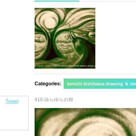
年
3
月
20
日
Categories:
kenichi kishikawa drawing ＆ sk
410.ゆらゆらの樹
Tweet