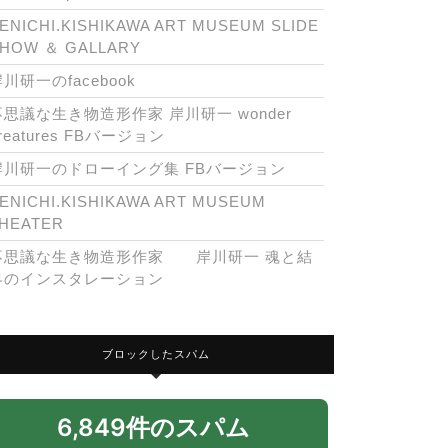
ENICHI.KISHIKAWA ART MUSEUM SLIDE
HOW ＆ GALLARY
川研一のfacebook
不思議な生き物造形作家 岸川研一 wonder
reatures FBバージョン
岸川研一のドローイング集 FBバージョン
ENICHI.KISHIKAWA ART MUSEUM
HEATER
不思議な生き物造形作家 岸川研一 魂と結
界のインスタレーション
ブロックしたスパム
6,849件のスパム