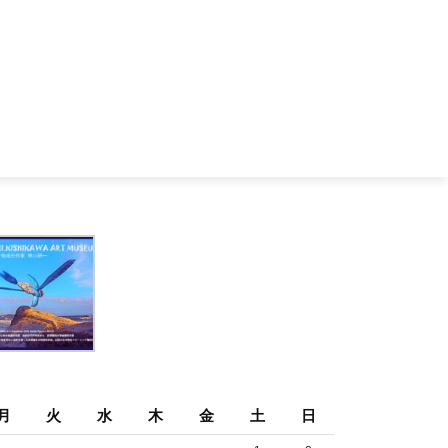
月
火
水
木
金
土
日