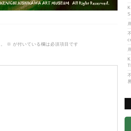
K
S
岸
c
ん。
※
が付いている欄は必須項目です
K
T