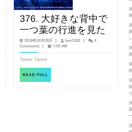
家
国
376. 大好きな背中で
376.
一つ葉の行進を見た
家
大
2018
ken1202
2018年10月28日
|
ken1202
|
0
年
Comments
|
7:59 AM
好
10
家
月
Tweet Tweet
き
28
日
家
な
READ
READ FULL
FULL
背
家
中
で
家
一
つ
家