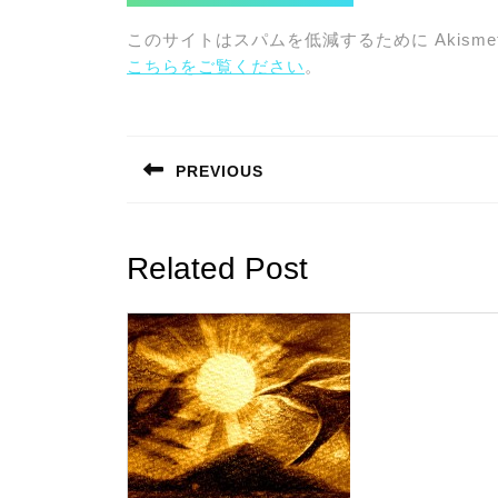
このサイトはスパムを低減するために Akisme
こちらをご覧ください
。
投
稿
PREVIOUS
ナ
Previous
post:
ビ
Related Post
ゲ
ー
シ
ョ
ン