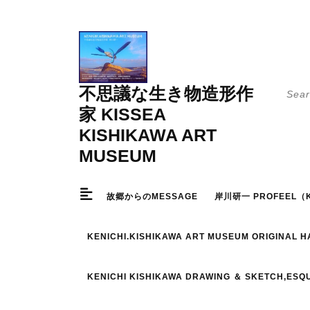
Skip
to
content
Searc
不思議な生き物造形作
for:
家 KISSEA
KISHIKAWA ART
MUSEUM
故郷からのMESSAGE
岸川研一 PROFEEL（K
KENICHI.KISHIKAWA ART MUSEUM ORIGINAL 
KENICHI KISHIKAWA DRAWING ＆ SKETCH,ESQ