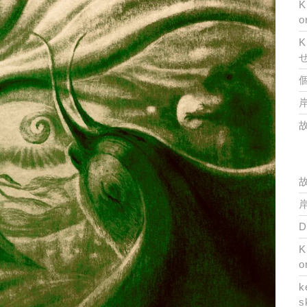
K
o
K
岸
岸
K
o
k
s