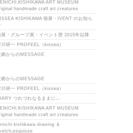
ENICHI.KISHIKAWA ART MUSEUM
riginal handmade craft art creatures
ISSEA KISHIKAWA 個展・IVENT のお知ら
せ
個展・グループ展・イベント歴 2015年以降
川研一 PROFEEL（kissea）
故郷からのMESSAGE
故郷からのMESSAGE
川研一 PROFEEL（kissea）
DIARY つれづれなるままに…
ENICHI.KISHIKAWA ART MUSEUM
riginal handmade craft art creatures
enichi kishikawa drawing ＆
ketch,esquisse