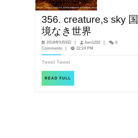
356. creature,s sky 
356.
境なき世界
creature,s
2018
ken1202
2018年9月8日
|
ken1202
|
0
年
Comments
|
12:24 PM
sky
9
月
Tweet Tweet
国
8
日
境
READ
READ FULL
FULL
な
き
世
界