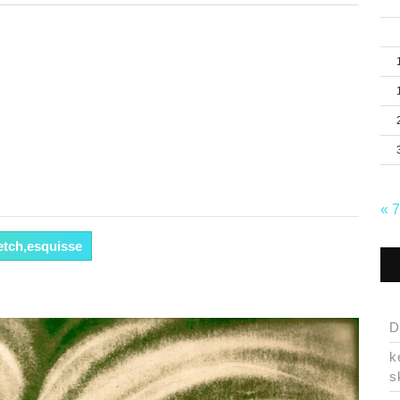
« 
etch,esquisse
D
k
s