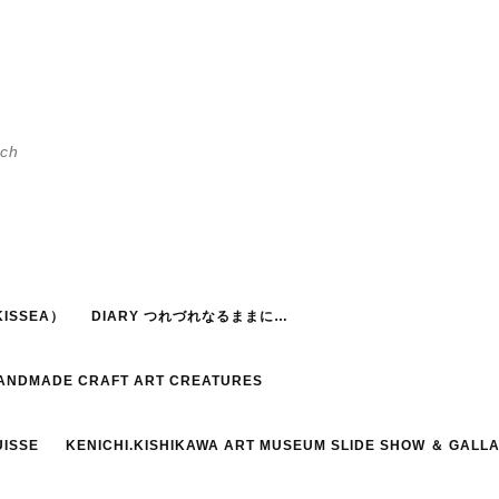
h
ISSEA）
DIARY つれづれなるままに…
HANDMADE CRAFT ART CREATURES
UISSE
KENICHI.KISHIKAWA ART MUSEUM SLIDE SHOW ＆ GALL