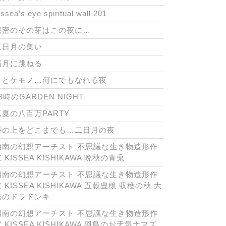
issea’s eye spiritual wall 201
秘密のその芽はこの夜に…
三日月の集い
満月に跳ねる
月とケモノ…何にでもなれる夜
3時のGARDEN NIGHT
真夏の八百万PARTY
海の上をどこまでも…二日月の夜
湘南の幻想アーチスト 不思議な生き物造形作
 KISSEA KISHIKAWA 晩秋の青兎
湘南の幻想アーチスト 不思議な生き物造形作
 KISSEA KISHIKAWA 五穀豊穣 収穫の秋 大
庭のドラドンキ
湘南の幻想アーチスト 不思議な生き物造形作
 KISSEA KISHIKAWA 羽鳥のお天気ナマズ