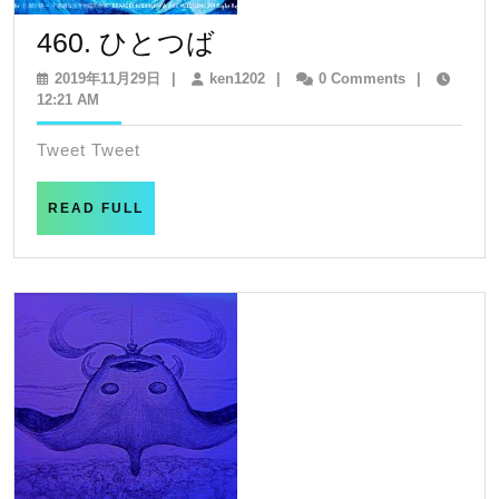
460.
460. ひとつば
ひ
2019
ken1202
2019年11月29日
|
ken1202
|
0 Comments
|
年
12:21 AM
と
11
つ
月
Tweet Tweet
29
ば
日
READ
READ FULL
FULL