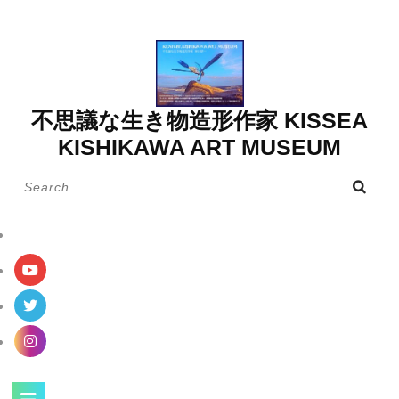
Skip
to
content
不思議な生き物造形作家 KISSEA
KISHIKAWA ART MUSEUM
Search
for:
Open