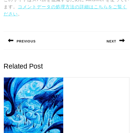
ます。
コメントデータの処理方法の詳細はこちらをご覧く
ださい
。
投
稿
PREVIOUS
NEXT
ナ
Previous
Next
ビ
post:
post:
ゲ
Related Post
ー
シ
ョ
ン