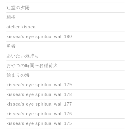
辻堂の夕陽
相棒
atelier kissea
kissea’s eye spiritual wall 180
勇者
あいたい気持ち
おやつの時間〜お稲荷犬
始まりの海
kissea’s eye spiritual wall 179
kissea’s eye spiritual wall 178
kissea’s eye spiritual wall 177
kissea’s eye spiritual wall 176
kissea’s eye spiritual wall 175