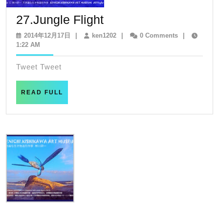
27.Jungle
27.Jungle Flight
Flight
2014
ken1202
2014年12月17日
|
ken1202
|
0 Comments
|
年
1:22 AM
12
月
Tweet Tweet
17
日
READ
READ FULL
FULL