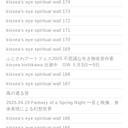
kissea’s eye spiritual wall 174
kissea’s eye spiritual wall 173
kissea’s eye spiritual wall 172
kissea’s eye spiritual wall 171
kissea’s eye spiritual wall 170
kissea’s eye spiritual wall 169
ふじさわアートフェス2025 不思議な生き物造形作家
kissea kishikawa 出展中 GW ５月3日〜5日
kissea’s eye spiritual wall 168
kissea’s eye spiritual wall 167
風の通る音
2025.04.19 Fantasy of a Spring Night 〜音と映像、身
体表現による幻想世界
kissea’s eye spiritual wall 166
kissea’s eye spiritual wall 165