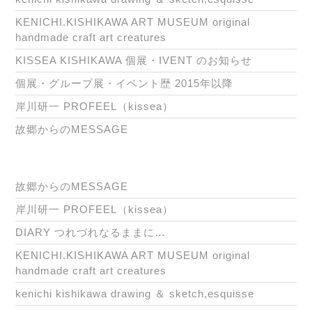
KENICHI.KISHIKAWA ART MUSEUM original
handmade craft art creatures
KISSEA KISHIKAWA 個展・IVENT のお知らせ
個展・グループ展・イベント歴 2015年以降
岸川研一 PROFEEL（kissea）
故郷からのMESSAGE
故郷からのMESSAGE
岸川研一 PROFEEL（kissea）
DIARY つれづれなるままに…
KENICHI.KISHIKAWA ART MUSEUM original
handmade craft art creatures
kenichi kishikawa drawing ＆ sketch,esquisse