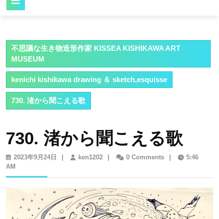
Button
不思議な生き物造形作家 KISSEA KISHIKAWA ART
MUSEUM
kenichi kishikawa drawing ＆ sketch,esquisse
730. 渚から聞こえる歌
730. 渚から聞こえる歌
2023
ken1202
2023年9月24日
|
ken1202
|
0 Comments
|
5:46
年
AM
9
月
24
日