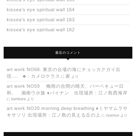
kissea’s eye spiritual wall 164
kissea’s eye spiritual wall 163
kissea’s eye spiritual wall 162
最近のコメント
art work NO68. 東京の台場の海にチョッカクガイ出
現…. ♣：カメロケラス
家
に
より
art work NO59 梅雨の合間の晴天、バーベキュー日
和。 湘南ウホ族 ♦パイナン 出現場所：江ノ島西海岸
に
kambara
より
art work NO20 morning deep breathing ♦ミヤマムラサ
キサソリ 出現場所：江ノ島の見える丘の上
に
nyamuo
より