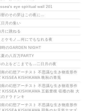
issea’s eye spiritual wall 201
秘密のその芽はこの夜に…
三日月の集い
満月に跳ねる
月とケモノ…何にでもなれる夜
3時のGARDEN NIGHT
真夏の八百万PARTY
海の上をどこまでも…二日月の夜
湘南の幻想アーチスト 不思議な生き物造形作
 KISSEA KISHIKAWA 晩秋の青兎
湘南の幻想アーチスト 不思議な生き物造形作
 KISSEA KISHIKAWA 五穀豊穣 収穫の秋 大
庭のドラドンキ
湘南の幻想アーチスト 不思議な生き物造形作
 KISSEA KISHIKAWA 羽鳥のお天気ナマズ