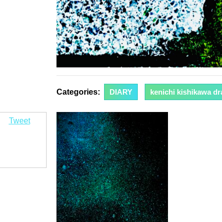
Categories:
DIARY
kenichi kishikawa d
Tweet