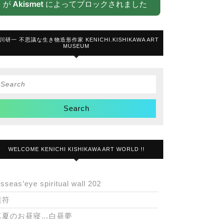
が
Akismet
によってブロックされました
川研一 不思議な生き物造形作家 KENICHI.KISHIKAWA ART
MUSEUM
Search
or:
WELCOME KENICHI KISHIKAWA ART WORLD !!
isseas’eye spiritual wall 202
護符
真夏のお昼寝…白昼夢