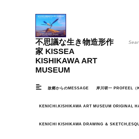
Skip
to
content
Searc
不思議な生き物造形作
for:
家 KISSEA
KISHIKAWA ART
MUSEUM
故郷からのMESSAGE
岸川研一 PROFEEL（K
KENICHI.KISHIKAWA ART MUSEUM ORIGINAL 
KENICHI KISHIKAWA DRAWING ＆ SKETCH,ESQ