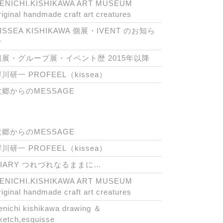
ENICHI.KISHIKAWA ART MUSEUM
riginal handmade craft art creatures
ISSEA KISHIKAWA 個展・IVENT のお知ら
せ
個展・グループ展・イベント歴 2015年以降
川研一 PROFEEL（kissea）
故郷からのMESSAGE
故郷からのMESSAGE
川研一 PROFEEL（kissea）
DIARY つれづれなるままに…
ENICHI.KISHIKAWA ART MUSEUM
riginal handmade craft art creatures
enichi kishikawa drawing ＆
ketch,esquisse