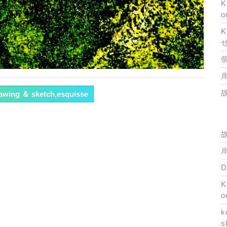
K
o
K
岸
rawing ＆ sketch,esquisse
岸
K
o
k
s