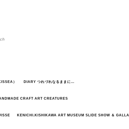
h
ISSEA）
DIARY つれづれなるままに…
HANDMADE CRAFT ART CREATURES
UISSE
KENICHI.KISHIKAWA ART MUSEUM SLIDE SHOW ＆ GALL