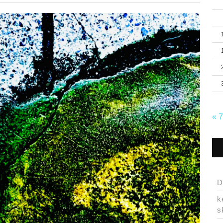
« 
D
k
s