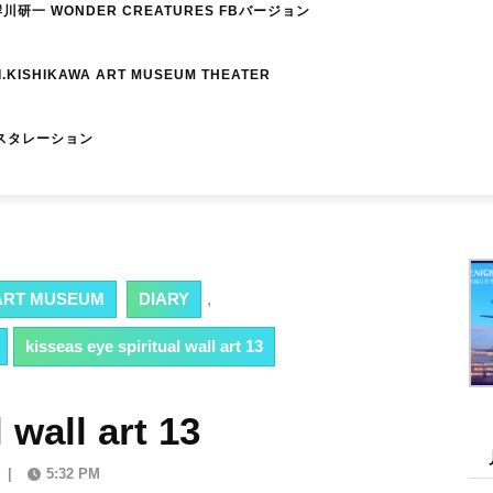
研一 WONDER CREATURES FBバージョン
I.KISHIKAWA ART MUSEUM THEATER
スタレーション
RT MUSEUM
DIARY
,
kisseas eye spiritual wall art 13
 wall art 13
|
5:32 PM