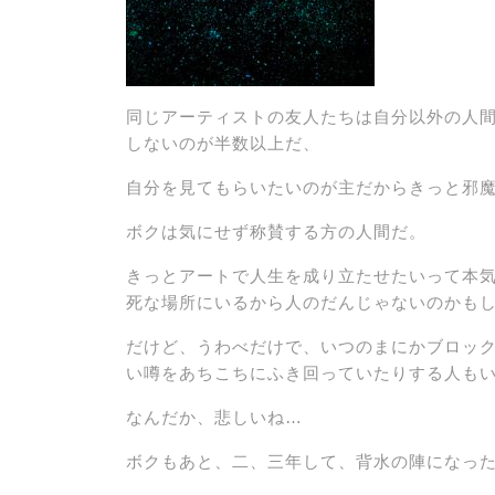
同じアーティストの友人たちは自分以外の人間
しないのが半数以上だ、
自分を見てもらいたいのが主だからきっと邪
ボクは気にせず称賛する方の人間だ。
きっとアートで人生を成り立たせたいって本
死な場所にいるから人のだんじゃないのかも
だけど、うわべだけで、いつのまにかブロッ
い噂をあちこちにふき回っていたりする人も
なんだか、悲しいね…
ボクもあと、二、三年して、背水の陣になっ