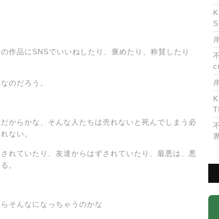
K
S
岸
の作品にSNSでいいねしたり、褒めたり、称賛したり
c
魔なのだろう。
K
T
気だからかな、そんな人たちは売れないと死んでしまう必
しれない。
クされていたり、友達からはずされていたり、最悪は、悪
いる。
たらそんなになっちゃうのかな