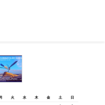
月
火
水
木
金
土
日