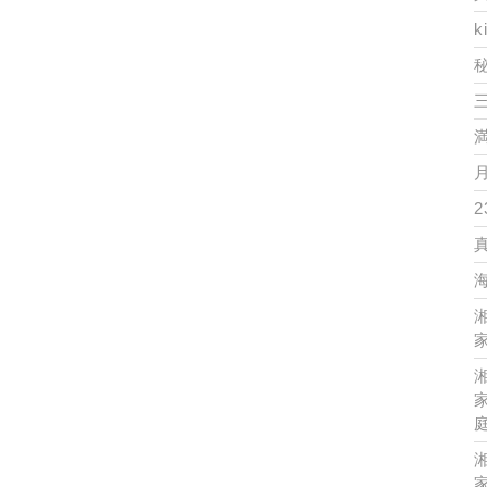
k
2
家
家
家