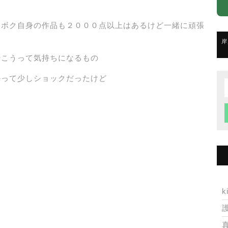
、ボク自身の作品も２０００点以上はあるけど一緒に頑張
岸
行こうって気持ちになるもの
かって少しショックだったけど
f
k