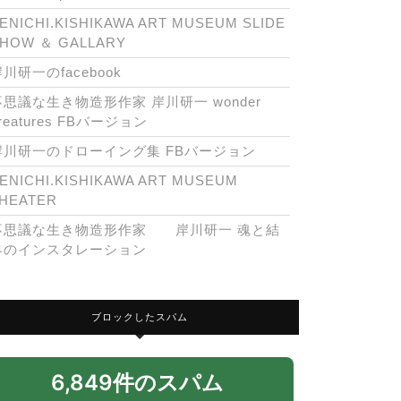
ENICHI.KISHIKAWA ART MUSEUM SLIDE
HOW ＆ GALLARY
川研一のfacebook
不思議な生き物造形作家 岸川研一 wonder
reatures FBバージョン
岸川研一のドローイング集 FBバージョン
ENICHI.KISHIKAWA ART MUSEUM
HEATER
不思議な生き物造形作家 岸川研一 魂と結
界のインスタレーション
ブロックしたスパム
6,849件のスパム