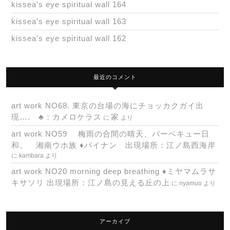
kissea’s eye spiritual wall 164
kissea’s eye spiritual wall 163
kissea’s eye spiritual wall 162
最近のコメント
art work NO68. 東京の台場の海にチョッカクガイ出
現…. ♣：カメロケラス
家
に
より
art work NO59 梅雨の合間の晴天、バーベキュー日
和。 湘南ウホ族 ♦パイナン 出現場所：江ノ島西海岸
に
kambara
より
art work NO20 morning deep breathing ♦ミヤマムラサ
キサソリ 出現場所：江ノ島の見える丘の上
に
nyamuo
より
アーカイブ