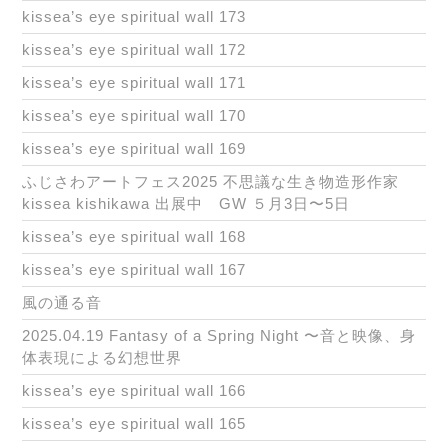
kissea’s eye spiritual wall 173
kissea’s eye spiritual wall 172
kissea’s eye spiritual wall 171
kissea’s eye spiritual wall 170
kissea’s eye spiritual wall 169
ふじさわアートフェス2025 不思議な生き物造形作家
kissea kishikawa 出展中 GW ５月3日〜5日
kissea’s eye spiritual wall 168
kissea’s eye spiritual wall 167
風の通る音
2025.04.19 Fantasy of a Spring Night 〜音と映像、身
体表現による幻想世界
kissea’s eye spiritual wall 166
kissea’s eye spiritual wall 165