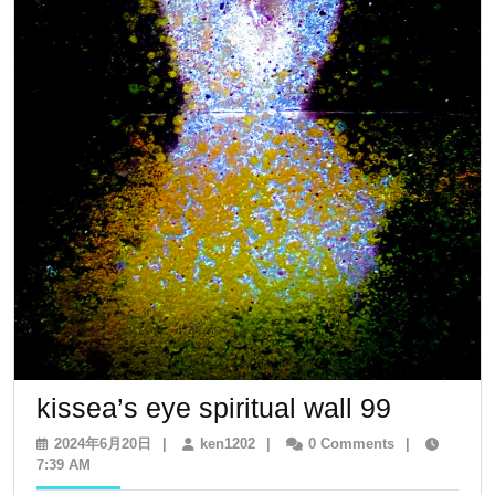
kissea’s
kissea’s eye spiritual wall 99
eye
2024
ken1202
2024年6月20日
|
ken1202
|
0 Comments
|
年
7:39 AM
spiritual
6