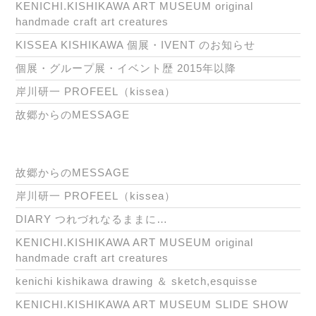
KENICHI.KISHIKAWA ART MUSEUM original
handmade craft art creatures
KISSEA KISHIKAWA 個展・IVENT のお知らせ
個展・グループ展・イベント歴 2015年以降
岸川研一 PROFEEL（kissea）
故郷からのMESSAGE
故郷からのMESSAGE
岸川研一 PROFEEL（kissea）
DIARY つれづれなるままに…
KENICHI.KISHIKAWA ART MUSEUM original
handmade craft art creatures
kenichi kishikawa drawing ＆ sketch,esquisse
KENICHI.KISHIKAWA ART MUSEUM SLIDE SHOW