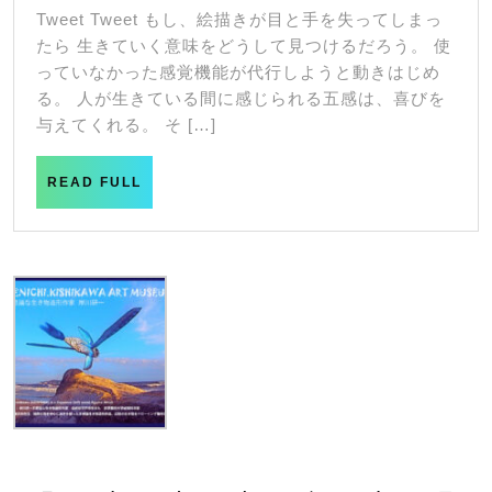
wall
月
Tweet Tweet もし、絵描きが目と手を失ってしまっ
20
99
たら 生きていく意味をどうして見つけるだろう。 使
日
っていなかった感覚機能が代行しようと動きはじめ
る。 人が生きている間に感じられる五感は、喜びを
与えてくれる。 そ […]
READ
READ FULL
FULL