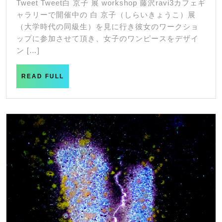
Tweet Tweet白 京子 展 workshop 藤沢ravi3カフェギ
19
ス
ャラリーで開催中の 白 京子（しらいきょうこ）展
日
ART
（大学時代の同級生）を見に行き彼女のワークショ
ップに参加させて頂き、女子のワンピースをデザイ
製
ン […]
作
READ
READ FULL
FULL