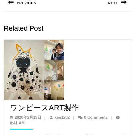
PREVIOUS
NEXT
ナ
Previous
Next
ビ
post:
post:
ゲ
Related Post
ー
シ
ョ
ン
ワ
ワンピースART製作
ン
2020
ken1202
2020年2月19日
|
ken1202
|
0 Comments
|
年
8:41 AM
ピ
2
ー
月