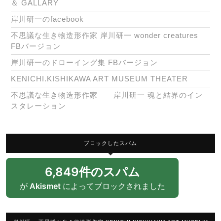
＆ GALLARY
岸川研一のfacebook
不思議な生き物造形作家 岸川研一 wonder creatures
FBバージョン
岸川研一のドローイング集 FBバージョン
KENICHI.KISHIKAWA ART MUSEUM THEATER
不思議な生き物造形作家 岸川研一 魂と結界のイン
スタレーション
ブロックしたスパム
6,849件のスパム
が
Akismet
によってブロックされました