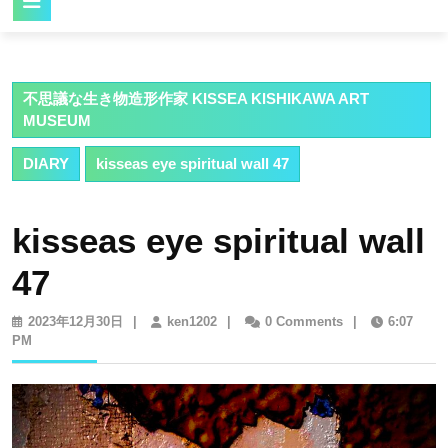
Button
不思議な生き物造形作家 KISSEA KISHIKAWA ART
MUSEUM
DIARY
kisseas eye spiritual wall 47
kisseas eye spiritual wall
47
2023
ken1202
2023年12月30日
|
ken1202
|
0 Comments
|
6:07
年
PM
12
月
30
日