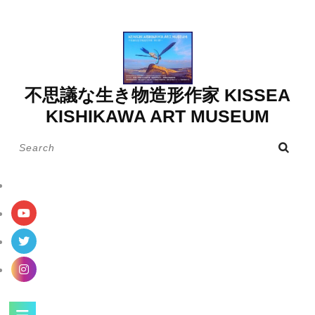
Skip
to
content
不思議な生き物造形作家 KISSEA
KISHIKAWA ART MUSEUM
Search
for:
Open