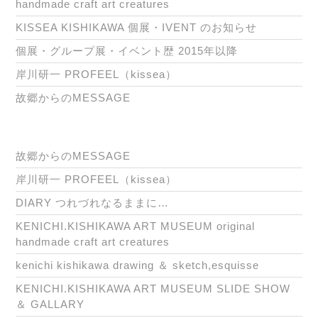
handmade craft art creatures
KISSEA KISHIKAWA 個展・IVENT のお知らせ
個展・グループ展・イベント歴 2015年以降
岸川研一 PROFEEL（kissea）
故郷からのMESSAGE
故郷からのMESSAGE
岸川研一 PROFEEL（kissea）
DIARY つれづれなるままに…
KENICHI.KISHIKAWA ART MUSEUM original
handmade craft art creatures
kenichi kishikawa drawing ＆ sketch,esquisse
KENICHI.KISHIKAWA ART MUSEUM SLIDE SHOW
＆ GALLARY