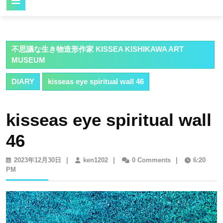
Button
不思議な生き物造形作家 KISSEA KISHIKAWA ART
MUSEUM
DIARY
kisseas eye spiritual wall 46
kisseas eye spiritual wall
46
2023
ken1202
2023年12月30日
|
ken1202
|
0 Comments
|
6:20
年
PM
12
月
30
日