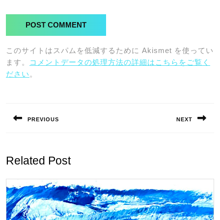
このサイトはスパムを低減するために Akismet を使ってい
ます。
コメントデータの処理方法の詳細はこちらをご覧く
ださい
。
投
稿
PREVIOUS
NEXT
ナ
Previous
Next
ビ
post:
post:
ゲ
Related Post
ー
シ
ョ
ン