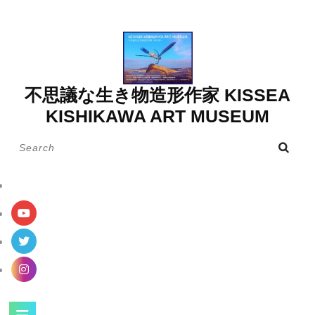
Skip
to
content
不思議な生き物造形作家 KISSEA
KISHIKAWA ART MUSEUM
Search
for:
Open