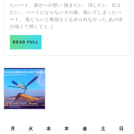
29
93
たハート、誰かへの想い 描きたい、消したい、伝え
日
たい… ハートにならないその線、描いてしまったハ
ート。 恥じらいと稚拙さと止められなかった あの頃
の強くて弱くて […]
READ
READ FULL
FULL
月
火
水
木
金
土
日