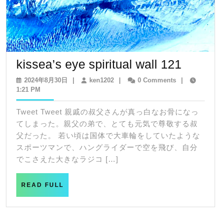
kissea’
kissea’s eye spiritual wall 121
eye
2024
ken1202
2024年8月30日
|
ken1202
|
0 Comments
|
年
1:21 PM
spiritua
8
wall
月
Tweet Tweet 親戚の叔父さんが真っ白なお骨になっ
30
121
てしまった。親父の弟で、とても元気で尊敬する叔
日
父だった。 若い頃は国体で大車輪をしていたような
スポーツマンで、ハングライダーで空を飛び、自分
でこさえた大きなラジコ […]
READ
READ FULL
FULL