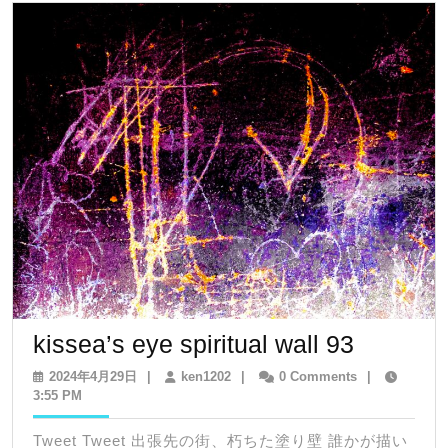
kissea’s
kissea’s eye spiritual wall 93
eye
2024
ken1202
2024年4月29日
|
ken1202
|
0 Comments
|
年
3:55 PM
spiritual
4
wall
月
Tweet Tweet 出張先の街、朽ちた塗り壁 誰かが描い