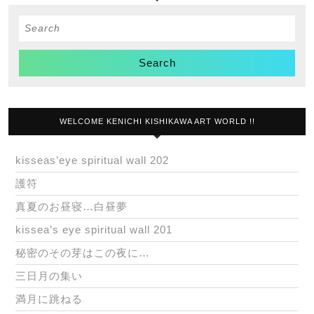
Search
for:
WELCOME KENICHI KISHIKAWA ART WORLD !!
kisseas’eye spiritual wall 202
護符
真夏のお昼寝…白昼夢
kissea’s eye spiritual wall 201
秘密のその芽はこの夜に…
三日月の集い
満月に跳ねる