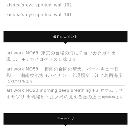
kissea’s eye spiritual wall 162
kissea’s eye spiritual wall 161
最近のコメント
art work NO68. 東京の台場の海にチョッカクガイ出
現…. ♣：カメロケラス
家
に
より
art work NO59 梅雨の合間の晴天、バーベキュー日
和。 湘南ウホ族 ♦パイナン 出現場所：江ノ島西海岸
に
kambara
より
art work NO20 morning deep breathing ♦ミヤマムラサ
キサソリ 出現場所：江ノ島の見える丘の上
に
nyamuo
より
アーカイブ