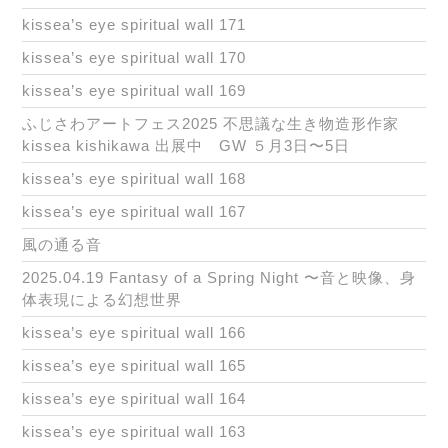
kissea’s eye spiritual wall 171
kissea’s eye spiritual wall 170
kissea’s eye spiritual wall 169
ふじさわアートフェス2025 不思議な生き物造形作家
kissea kishikawa 出展中 GW ５月3日〜5日
kissea’s eye spiritual wall 168
kissea’s eye spiritual wall 167
風の通る音
2025.04.19 Fantasy of a Spring Night 〜音と映像、身
体表現による幻想世界
kissea’s eye spiritual wall 166
kissea’s eye spiritual wall 165
kissea’s eye spiritual wall 164
kissea’s eye spiritual wall 163