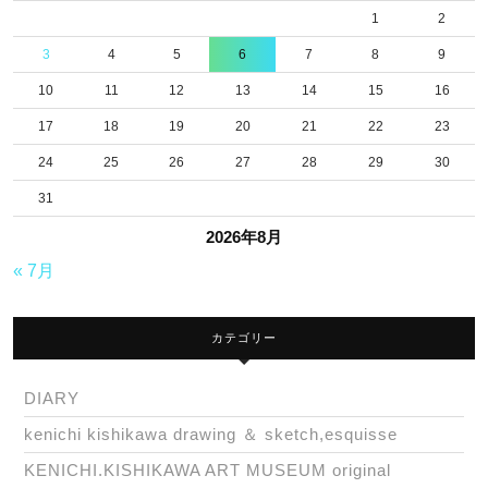
1
2
3
4
5
6
7
8
9
10
11
12
13
14
15
16
17
18
19
20
21
22
23
24
25
26
27
28
29
30
31
2026年8月
« 7月
カテゴリー
DIARY
kenichi kishikawa drawing ＆ sketch,esquisse
KENICHI.KISHIKAWA ART MUSEUM original