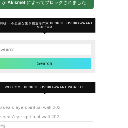
が
Akismet
によってブロックされました
川研一 不思議な生き物造形作家 KENICHI.KISHIKAWA ART
MUSEUM
Search
or:
WELCOME KENICHI KISHIKAWA ART WORLD !!
issea’s eye spiritual wall 202
isseas’eye spiritual wall 202
護符