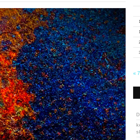
« 
D
k
s