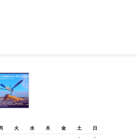
月
火
水
木
金
土
日