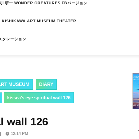
研一 WONDER CREATURES FBバージョン
I.KISHIKAWA ART MUSEUM THEATER
スタレーション
RT MUSEUM
DIARY
,
kissea’s eye spiritual wall 126
l wall 126
|
12:14 PM