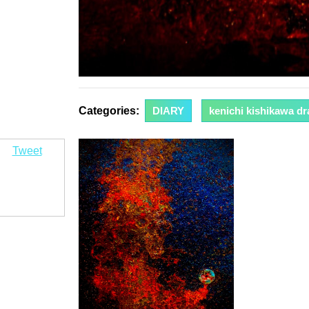
Categories:
DIARY
kenichi kishikawa d
Tweet