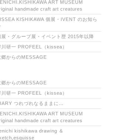
ENICHI.KISHIKAWA ART MUSEUM
riginal handmade craft art creatures
ISSEA KISHIKAWA 個展・IVENT のお知ら
せ
個展・グループ展・イベント歴 2015年以降
川研一 PROFEEL（kissea）
故郷からのMESSAGE
故郷からのMESSAGE
川研一 PROFEEL（kissea）
DIARY つれづれなるままに…
ENICHI.KISHIKAWA ART MUSEUM
riginal handmade craft art creatures
enichi kishikawa drawing ＆
ketch,esquisse