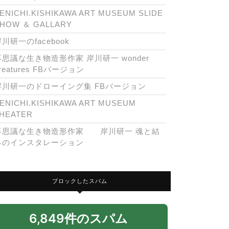
ENICHI.KISHIKAWA ART MUSEUM SLIDE
HOW ＆ GALLARY
川研一のfacebook
不思議な生き物造形作家 岸川研一 wonder
reatures FBバージョン
岸川研一のドローイング集 FBバージョン
ENICHI.KISHIKAWA ART MUSEUM
HEATER
不思議な生き物造形作家 岸川研一 魂と結
界のインスタレーション
ブロックしたスパム
6,849件のスパム