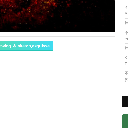
K
S
岸
c
rawing ＆ sketch,esquisse
K
T