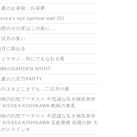
真夏のお昼寝…白昼夢
issea’s eye spiritual wall 201
秘密のその芽はこの夜に…
三日月の集い
満月に跳ねる
月とケモノ…何にでもなれる夜
3時のGARDEN NIGHT
真夏の八百万PARTY
海の上をどこまでも…二日月の夜
湘南の幻想アーチスト 不思議な生き物造形作
 KISSEA KISHIKAWA 晩秋の青兎
湘南の幻想アーチスト 不思議な生き物造形作
 KISSEA KISHIKAWA 五穀豊穣 収穫の秋 大
庭のドラドンキ