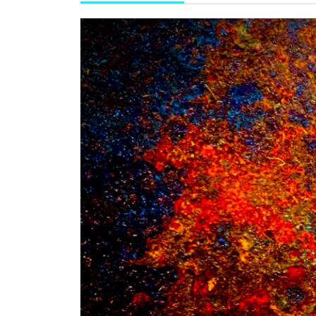
年
9
月
22
日