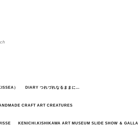
h
ISSEA）
DIARY つれづれなるままに…
HANDMADE CRAFT ART CREATURES
UISSE
KENICHI.KISHIKAWA ART MUSEUM SLIDE SHOW ＆ GALL