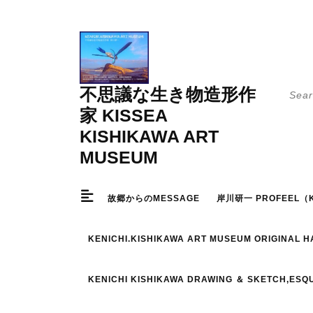
Skip
to
content
Searc
不思議な生き物造形作
for:
家 KISSEA
KISHIKAWA ART
MUSEUM
故郷からのMESSAGE
岸川研一 PROFEEL（K
KENICHI.KISHIKAWA ART MUSEUM ORIGINAL 
KENICHI KISHIKAWA DRAWING ＆ SKETCH,ESQ