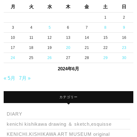
月
火
水
木
金
土
日
1
2
3
4
5
6
7
8
9
10
11
12
13
14
15
16
17
18
19
20
21
22
23
24
25
26
27
28
29
30
2024年6月
« 5月
7月 »
カテゴリー
DIARY
kenichi kishikawa drawing ＆ sketch,esquisse
KENICHI.KISHIKAWA ART MUSEUM original