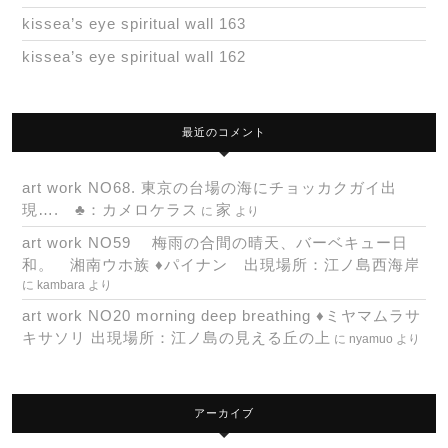
kissea’s eye spiritual wall 163
kissea’s eye spiritual wall 162
最近のコメント
art work NO68. 東京の台場の海にチョッカクガイ出
現…. ♣：カメロケラス
家
に
より
art work NO59 梅雨の合間の晴天、バーベキュー日
和。 湘南ウホ族 ♦パイナン 出現場所：江ノ島西海岸
に
kambara
より
art work NO20 morning deep breathing ♦ミヤマムラサ
キサソリ 出現場所：江ノ島の見える丘の上
に
nyamuo
より
アーカイブ