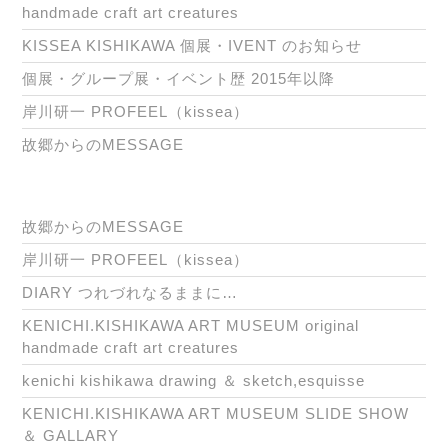
handmade craft art creatures
KISSEA KISHIKAWA 個展・IVENT のお知らせ
個展・グループ展・イベント歴 2015年以降
岸川研一 PROFEEL（kissea）
故郷からのMESSAGE
故郷からのMESSAGE
岸川研一 PROFEEL（kissea）
DIARY つれづれなるままに…
KENICHI.KISHIKAWA ART MUSEUM original
handmade craft art creatures
kenichi kishikawa drawing ＆ sketch,esquisse
KENICHI.KISHIKAWA ART MUSEUM SLIDE SHOW
＆ GALLARY