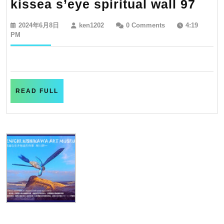
kiss
kissea s’eye spiritual wall 97
s’ey
2024
ken1202
2024年6月8日
ken1202
0 Comments
4:19
spir
年
PM
6
wall
月
97
8
日
READ
READ FULL
FULL