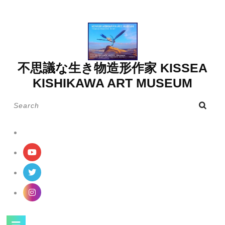
Skip
to
content
不思議な生き物造形作家 KISSEA
KISHIKAWA ART MUSEUM
Search
for:
Open