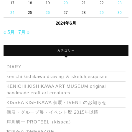
17
18
19
20
21
22
23
24
25
26
27
28
29
30
2024年6月
« 5月
7月 »
カテゴリー
DIARY
kenichi kishikawa drawing ＆ sketch,esquisse
KENICHI.KISHIKAWA ART MUSEUM original
handmade craft art creatures
KISSEA KISHIKAWA 個展・IVENT のお知らせ
個展・グループ展・イベント歴 2015年以降
岸川研一 PROFEEL（kissea）
故郷からのMESSAGE