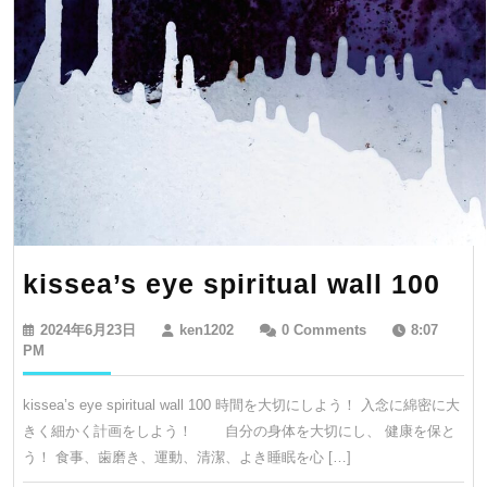
kis
kissea’s eye spiritual wall 100
ey
2024
ken1202
2024年6月23日
ken1202
0 Comments
8:07
spi
年
PM
6
wal
月
kissea’s eye spiritual wall 100 時間を大切にしよう！ 入念に綿密に大
10
23
きく細かく計画をしよう！ 自分の身体を大切にし、 健康を保と
日
う！ 食事、歯磨き、運動、清潔、よき睡眠を心 […]