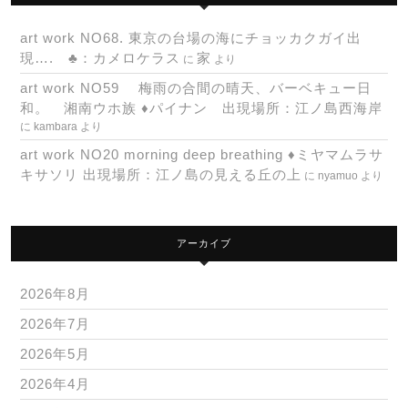
art work NO68. 東京の台場の海にチョッカクガイ出
現…. ♣：カメロケラス
家
に
より
art work NO59 梅雨の合間の晴天、バーベキュー日
和。 湘南ウホ族 ♦パイナン 出現場所：江ノ島西海岸
に
kambara
より
art work NO20 morning deep breathing ♦ミヤマムラサ
キサソリ 出現場所：江ノ島の見える丘の上
に
nyamuo
より
アーカイブ
2026年8月
2026年7月
2026年5月
2026年4月