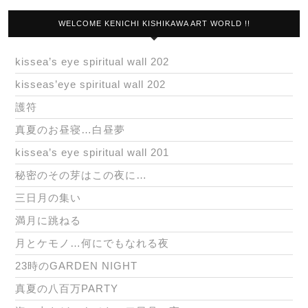
WELCOME KENICHI KISHIKAWA ART WORLD !!
kissea’s eye spiritual wall 202
kisseas’eye spiritual wall 202
護符
真夏のお昼寝…白昼夢
kissea’s eye spiritual wall 201
秘密のその芽はこの夜に…
三日月の集い
満月に跳ねる
月とケモノ…何にでもなれる夜
23時のGARDEN NIGHT
真夏の八百万PARTY