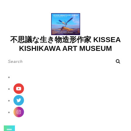
Skip
to
content
不思議な生き物造形作家 KISSEA
KISHIKAWA ART MUSEUM
Search
for:
Open