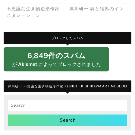
不思議な生き物造形作家 岸川研一 魂と結界のイン
スタレーション
ブロックしたスパム
6,849件のスパム
が
Akismet
によってブロックされました
岸川研一 不思議な生き物造形作家 KENICHI.KISHIKAWA ART MUSEUM
Search
for: